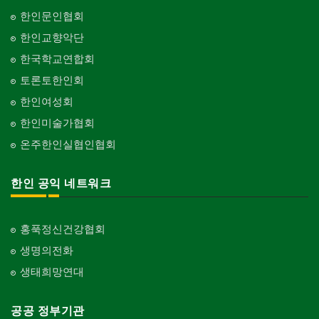
한인문인협회
한인교향악단
한국학교연합회
토론토한인회
한인여성회
한인미술가협회
온주한인실협인협회
한인 공익 네트워크
홍푹정신건강협회
생명의전화
생태희망연대
공공 정부기관