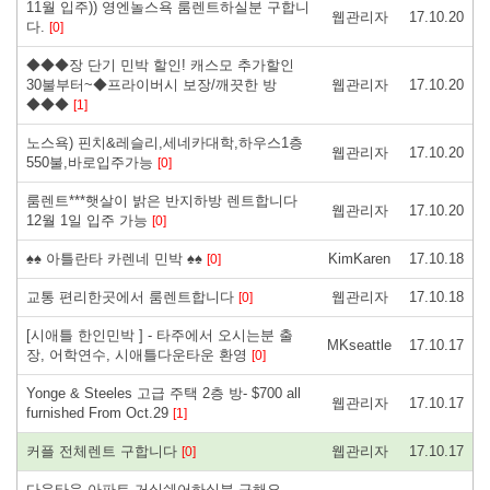
11월 입주)) 영엔놀스욕 룸렌트하실분 구합니
웹관리자
17.10.20
다.
[0]
◆◆◆장 단기 민박 할인! 캐스모 추가할인
30불부터~◆프라이버시 보장/깨끗한 방
웹관리자
17.10.20
◆◆◆
[1]
노스욕) 핀치&레슬리,세네카대학,하우스1층
웹관리자
17.10.20
550불,바로입주가능
[0]
룸렌트***햇살이 밝은 반지하방 렌트합니다
웹관리자
17.10.20
12월 1일 입주 가능
[0]
♠♠ 아틀란타 카렌네 민박 ♠♠
KimKaren
17.10.18
[0]
교통 편리한곳에서 룸렌트합니다
웹관리자
17.10.18
[0]
[시애틀 한인민박 ] - 타주에서 오시는분 출
MKseattle
17.10.17
장, 어학연수, 시애틀다운타운 환영
[0]
Yonge & Steeles 고급 주택 2층 방- $700 all
웹관리자
17.10.17
furnished From Oct.29
[1]
커플 전체렌트 구합니다
웹관리자
17.10.17
[0]
다운타운 아파트 거실쉐어하실분 구해요