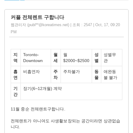
커플 전체렌트 구합니다
웹관리자 (publ**@koreatimes.net) | 조회 : 2547 | Oct, 17, 09:20
PM
지
Toronto-
월
월
성
성별무
역
Downtown
세
$2000~$2500
별
관
흡
비흡연자
주
주차불가
동
애완동
연
차
물
불 불가
기
장기(6~12개월) 계약
간
11월 중순 전체랜트구합니다.
전체랜트가 아니여도 사생활보장되는 공간이라면 상관없습
니다.