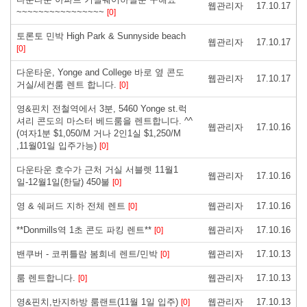
웹관리자
17.10.17
~~~~~~~~~~~~~~~~
[0]
토론토 민박 High Park & Sunnyside beach
웹관리자
17.10.17
[0]
다운타운, Yonge and College 바로 옆 콘도
웹관리자
17.10.17
거실/세컨룸 렌트 합니다.
[0]
영&핀치 전철역에서 3분, 5460 Yonge st.럭
셔리 콘도의 마스터 베드룸을 렌트합니다. ^^
웹관리자
17.10.16
(여자1분 $1,050/M 거나 2인1실 $1,250/M
,11월01일 입주가능)
[0]
다운타운 호수가 근처 거실 서블렛 11월1
웹관리자
17.10.16
일-12월1일(한달) 450불
[0]
영 & 쉐퍼드 지하 전체 렌트
웹관리자
17.10.16
[0]
**Donmills역 1초 콘도 파킹 렌트**
웹관리자
17.10.16
[0]
밴쿠버 - 코퀴틀람 봄희네 렌트/민박
웹관리자
17.10.13
[0]
룸 렌트합니다.
웹관리자
17.10.13
[0]
영&핀치,반지하방 룸랜트(11월 1일 입주)
웹관리자
17.10.13
[0]