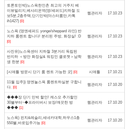
토론토민박)노스욕한인촌 최고의 거주지 베
이뷰빌리지,베샤리온역(영/셰퍼드)지하철 도
웹관리자
17.10.23
보5분,2층주택,단기민박(마스터룸만,카톡
ih1427)
[0]
노스욕 (영앤셰퍼드 yonge/sheppard 라인) 반
지하 룸렌트 합니다! 분리된 주방, 화장실! :D
웹관리자
17.10.23
[0]
사진유)노스욕센터 지하철 3분거리 독립된
반지하 ＜방안 화장실& 워킹인 클로젯＞남학
웹관리자
17.10.23
생 한분
[0]
[시애틀 방문시 단기 룸 렌트 가능한 곳]
시애틀
17.10.21
[0]
11월 입주)) 영엔놀스욕 룸렌트하실분 구합니
웹관리자
17.10.20
다.
[0]
◆◆◆장 단기 민박 할인! 캐스모 추가할인
30불부터~◆프라이버시 보장/깨끗한 방
웹관리자
17.10.20
◆◆◆
[1]
노스욕) 핀치&레슬리,세네카대학,하우스1층
웹관리자
17.10.20
550불,바로입주가능
[0]