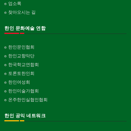
업소록
찾아오시는 길
한인 문화예술 연합
한인문인협회
한인교향악단
한국학교연합회
토론토한인회
한인여성회
한인미술가협회
온주한인실협인협회
한인 공익 네트워크