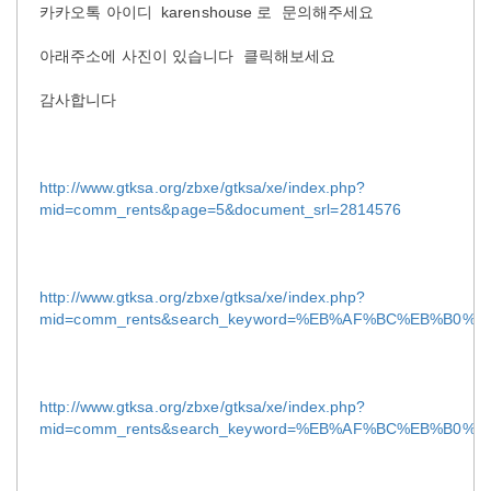
카카오톡 아이디 karenshouse 로 문의해주세요
아래주소에 사진이 있습니다 클릭해보세요
감사합니다
http://www.gtksa.org/zbxe/gtksa/xe/index.php?
mid=comm_rents&page=5&document_srl=2814576
http://www.gtksa.org/zbxe/gtksa/xe/index.php?
mid=comm_rents&search_keyword=%EB%AF%BC%EB%B0%95&sea
http://www.gtksa.org/zbxe/gtksa/xe/index.php?
mid=comm_rents&search_keyword=%EB%AF%BC%EB%B0%95&sea