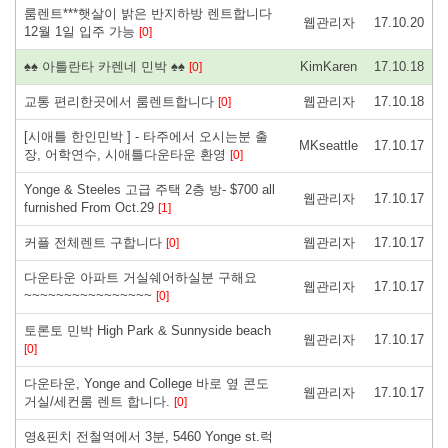
룸렌트***햇살이 밝은 반지하방 렌트합니다
웹관리자
17.10.20
12월 1일 입주 가능
[0]
♠♠ 아틀란타 카렌네 민박 ♠♠
KimKaren
17.10.18
[0]
교통 편리한곳에서 룸렌트합니다
웹관리자
17.10.18
[0]
[시애틀 한인민박 ] - 타주에서 오시는분 출
MKseattle
17.10.17
장, 어학연수, 시애틀다운타운 환영
[0]
Yonge & Steeles 고급 주택 2층 방- $700 all
웹관리자
17.10.17
furnished From Oct.29
[1]
커플 전체렌트 구합니다
웹관리자
17.10.17
[0]
다운타운 아파트 거실쉐어하실분 구해요
웹관리자
17.10.17
~~~~~~~~~~~~~~~~
[0]
토론토 민박 High Park & Sunnyside beach
웹관리자
17.10.17
[0]
다운타운, Yonge and College 바로 옆 콘도
웹관리자
17.10.17
거실/세컨룸 렌트 합니다.
[0]
영&핀치 전철역에서 3분, 5460 Yonge st.럭