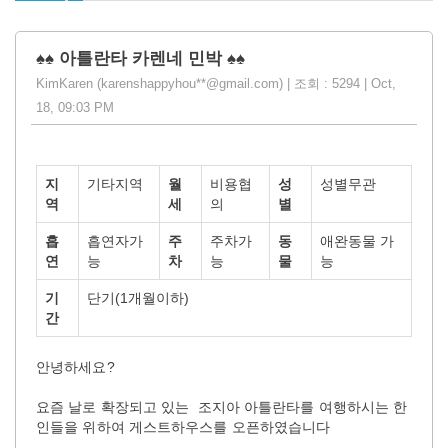
♠♠ 아틀란타 카렌네 민박 ♠♠
KimKaren (karenshappyhou**@gmail.com) | 조회 : 5294 | Oct,
18, 09:03 PM
지
기타지역
월
비용협
성
성별무관
역
세
의
별
흡
흡연자가
주
주차가
동
애완동물 가
연
능
차
능
물
능
기
단기(1개월이하)
간
안녕하세요?
요즘 날로 확장되고 있는 조지아 아틀란타를 여행하시는 한
인들을 위하여 게스트하우스를 오픈하였습니다