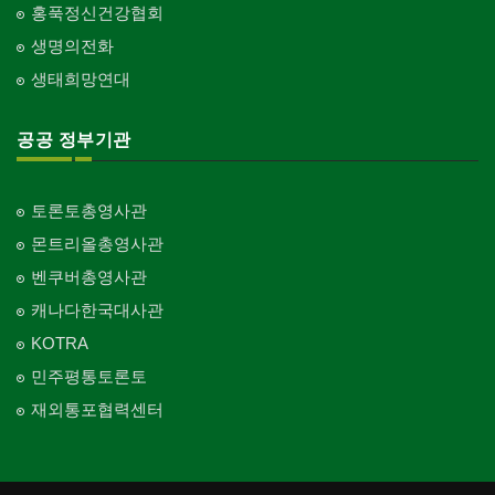
홍푹정신건강협회
생명의전화
생태희망연대
공공 정부기관
토론토총영사관
몬트리올총영사관
벤쿠버총영사관
캐나다한국대사관
KOTRA
민주평통토론토
재외통포협력센터