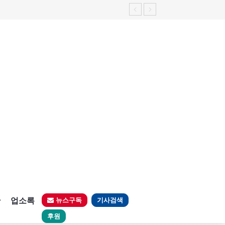
판
업소록
뉴스구독
기사검색
후원