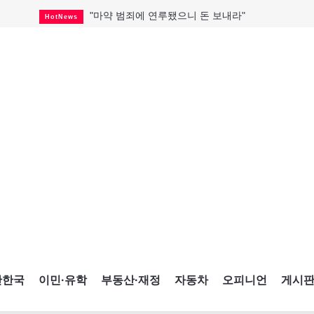
"마약 범죄에 연루됐으니 돈 보내라"
HotNews
"임 대사 22일 토론토 방문 계획"
HotNews
온타리오 3곳 보궐선거 확정
HotNews
캐나다·미국 교역 20억 불 감소
HotNews
온타리오 공공기관 8곳 감사
HotNews
국내 신차 판매 2개월 연속 증가
Car
캐나다 관광업, 올여름 기록적 호황
HotNews
"음향 시스템 필요한가요?"
HotNews
해외 수감 한국인 4년 새 25% 늘어
HotNews
간한국
이민·유학
부동산·재정
자동차
오피니언
게시