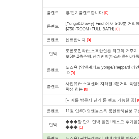
룸렌트
영/핀치룸렌트합니다
[0]
[Yonge&Drewry] Finch에서 5-10분 
룸렌트
$750 (ROOM+FULL BATH)
[0]
룸렌트
렌트합니다
[0]
토론토민박)노스욕한인촌 최고의 거주지 
민박
보5분,2층주택,단기민박(마스터룸만,카톡 i
노스욕 (영앤셰퍼드 yonge/sheppard 
룸렌트
:D
[0]
사진유)노스욕센터 지하철 3분거리 독립
룸렌트
학생 한분
[0]
[시애틀 방문시 단기 룸 렌트 가능한 곳]
[
룸렌트
11월 입주)) 영엔놀스욕 룸렌트하실분 
◆◆◆장 단기 민박 할인! 캐스모 추가할
민박
◆◆◆
[1]
룸렌트
노스욕) 핀치&레슬리,세네카대학,하우스1