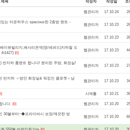
제목
작성자
작성일
조
웹관리자
17.10.24
2
거리에있는 타운하우스 spacious한 2층방 렌트 -
웹관리자
17.10.23
2
웹관리자
17.10.23
2
베이뷰빌리지,베샤리온역(영/셰퍼드)지하철 도
웹관리자
17.10.23
4
h1427)
[0]
라인) 반지하 룸렌트 합니다! 분리된 주방, 화장실!
웹관리자
17.10.23
2
된 반지하 ＜방안 화장실& 워킹인 클로젯＞남
웹관리자
17.10.23
3
시애틀
17.10.21
3
0]
구합니다.
웹관리자
17.10.20
2
[0]
인 30불부터~◆프라이버시 보장/깨끗한 방
웹관리자
17.10.20
6
층 550불,바로입주가능
웹관리자
17.10.20
3
[0]