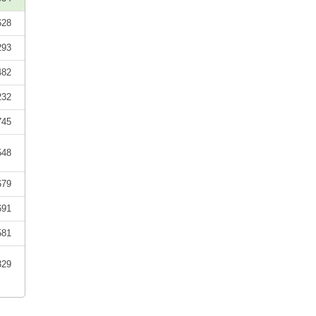
628
293
482
232
745
548
679
691
581
329