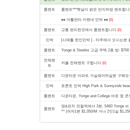
룸렌트
룸렌트***햇살이 밝은 반지하방 렌트합니다
♠♠ 아틀란타 카렌네 민박 ♠♠
[0]
룸렌트
교통 편리한곳에서 룸렌트합니다
[0]
민박
[시애틀 한인민박 ] - 타주에서 오시는분
룸렌트
Yonge & Steeles 고급 주택 2층 방- $700 al
전체렌
커플 전체렌트 구합니다
[0]
트
룸렌트
다운타운 아파트 거실쉐어하실분 구해요~~~
민박
토론토 민박 High Park & Sunnyside bea
룸렌트
다운타운, Yonge and College 바로 
영&핀치 전철역에서 3분, 5460 Yonge
룸렌트
^^ (여자1분 $1,050/M 거나 2인1실 $1,