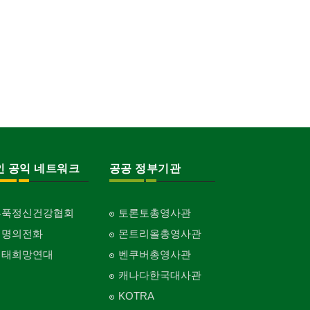
인 공익 네트워크
공공 정부기관
홍푹정신건강협회
토론토총영사관
생명의전화
몬트리올총영사관
생태희망연대
벤쿠버총영사관
캐나다한국대사관
KOTRA