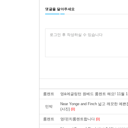
댓글을 달아주세요
로그인 후 작성하실 수 있습니다
룸렌트
영&에글링턴 원베드 룸렌트 해요! 11월 
Near Yonge and Finch 넓고 깨끗한
민박
(사진)
[0]
룸렌트
영/핀치룸렌트합니다
[0]