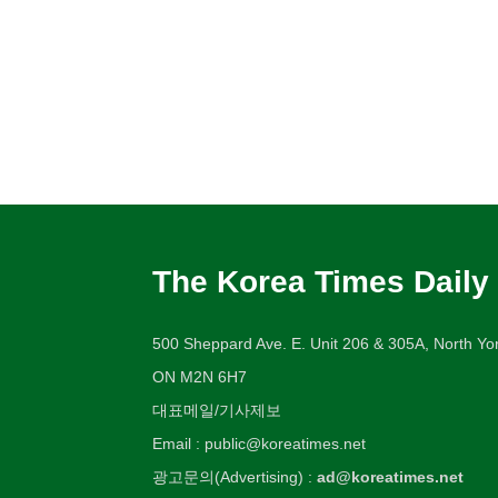
The Korea Times Daily
500 Sheppard Ave. E. Unit 206 & 305A, North Yor
ON M2N 6H7
대표메일/기사제보
Email : public@koreatimes.net
광고문의(Advertising) :
ad@koreatimes.net