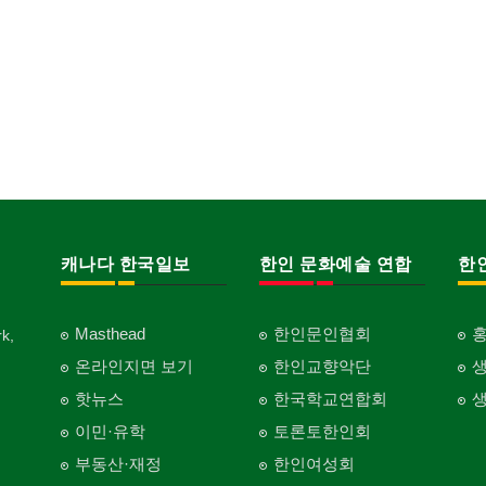
캐나다 한국일보
한인 문화예술 연합
한
Masthead
한인문인협회
k,
온라인지면 보기
한인교향악단
핫뉴스
한국학교연합회
이민·유학
토론토한인회
부동산·재정
한인여성회