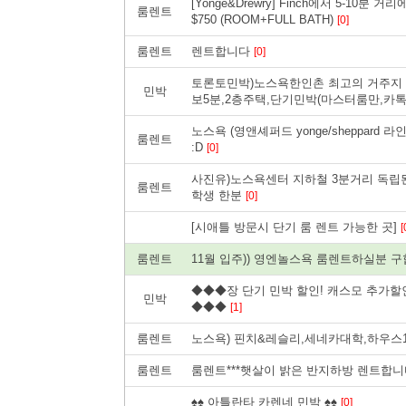
[Yonge&Drewry] Finch에서 5-10분 
룸렌트
$750 (ROOM+FULL BATH)
[0]
룸렌트
렌트합니다
[0]
토론토민박)노스욕한인촌 최고의 거주지 
민박
보5분,2층주택,단기민박(마스터룸만,카톡 i
노스욕 (영앤셰퍼드 yonge/sheppard 
룸렌트
:D
[0]
사진유)노스욕센터 지하철 3분거리 독립
룸렌트
학생 한분
[0]
[시애틀 방문시 단기 룸 렌트 가능한 곳]
[
룸렌트
11월 입주)) 영엔놀스욕 룸렌트하실분 
◆◆◆장 단기 민박 할인! 캐스모 추가할
민박
◆◆◆
[1]
룸렌트
노스욕) 핀치&레슬리,세네카대학,하우스1
룸렌트
룸렌트***햇살이 밝은 반지하방 렌트합니다
♠♠ 아틀란타 카렌네 민박 ♠♠
[0]