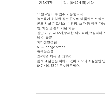
계약기간
장기(6~12개월) 계약
11월 4일 이후 입주 가능합니다.
놀스욕에 위치한 깁슨 콘도에서 룸렌트 쓰실분
콘도 시설 피트니스, 수영장, 스파 등 이용 가
방, 화장실 혼자 사용 가능
집안 가구, 세탁기,무제한 와이파이,유틸리티 
남 여 불문
지하철연결됨
5162 Yonge street
영엔놀스욕
쌀+양념 제공 월 \\$950
짧게 계실분은 피하고 있어요 오래 계실분만 연락
647-491-5394 문자만주세요.