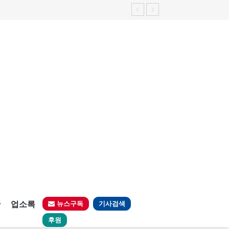
판
업소록
뉴스구독
기사검색
후원