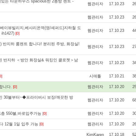
거리에있는 타운하우스 spacious한 2층방 렌트 -
웹관리자
17.10.23
2
웹관리자
17.10.23
2
베이뷰빌리지,베샤리온역(영/셰퍼드)지하철 도
웹관리자
17.10.23
4
h1427)
[0]
라인) 반지하 룸렌트 합니다! 분리된 주방, 화장실!
웹관리자
17.10.23
2
된 반지하 ＜방안 화장실& 워킹인 클로젯＞남
웹관리자
17.10.23
3
시애틀
17.10.21
3
0]
구합니다.
웹관리자
17.10.20
2
[0]
인 30불부터~◆프라이버시 보장/깨끗한 방
웹관리자
17.10.20
6
층 550불,바로입주가능
웹관리자
17.10.20
3
[0]
 12월 1일 입주 가능
웹관리자
17.10.20
2
[0]
KimKaren
17.10.18
5