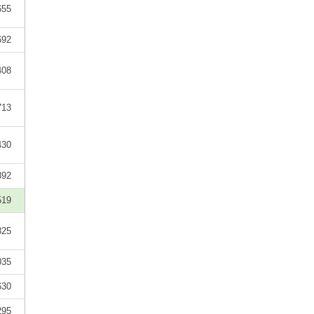
655
692
408
713
430
892
519
825
035
630
295