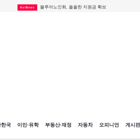
블루어노인회, 쏠쏠한 지원금 확보
HotNews
캐나다인 33% "생활비 부담에 보험 축소"
HotNews
"마약 범죄에 연루됐으니 돈 보내라"
HotNews
토론토 살사축제 총격 용의자 체포
HotNews
세계 10대 구조물서 내려오는 CN타워
CultureSports
이민자의 삶을 문학적 이야기로
CultureSports
미 총영사관 총격 용의자 2명 체포
HotNews
캐나다 공룡 화석, 주화로 탄생
CultureSports
"벌써 내년 여름이 기다려진다"
CultureSports
간한국
이민·유학
부동산·재정
자동차
오피니언
게시