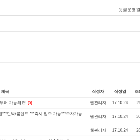
댓글운영
제목
작성자
작성일
조
1부터 가능해요!
웹관리자
17.10.24
2
[0]
 예쁜집***민박/룸렌트 ***즉시 입주 가능***주차가능
웹관리자
17.10.24
3
웹관리자
17.10.24
2