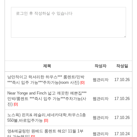
로그인 후 작성하실 수 있습니다
제목
작성자
작성일
낭만적이고 럭셔리한 하우스*** 룸렌트/민박
웹관리자
17.10.26
***즉시 입주 가능***주차가능(room 사진)
[0]
Near Yonge and Finch 넓고 깨끗한 예쁜집***
민박/룸렌트 ***즉시 입주 가능***주차가능(사
웹관리자
17.10.26
진)
[0]
노스욕) 핀치& 레슬리,세네카대학,하우스1층
웹관리자
17.10.26
550불,바로입주가능
[0]
영&에글링턴 원베드 룸렌트 해요! 11월 1부
웹관리자
17.10.24
터 가능해요!
[0]