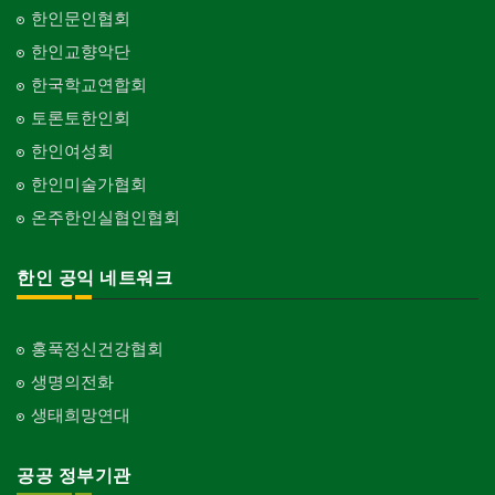
한인문인협회
한인교향악단
한국학교연합회
토론토한인회
한인여성회
한인미술가협회
온주한인실협인협회
한인 공익 네트워크
홍푹정신건강협회
생명의전화
생태희망연대
공공 정부기관