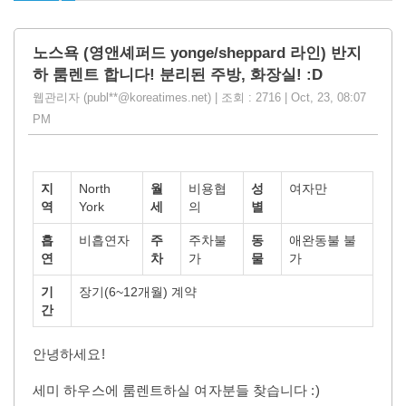
노스욕 (영앤셰퍼드 yonge/sheppard 라인) 반지
하 룸렌트 합니다! 분리된 주방, 화장실! :D
웹관리자 (publ**@koreatimes.net) | 조회 : 2716 | Oct, 23, 08:07
PM
지
North
월
비용협
성
여자만
역
York
세
의
별
흡
비흡연자
주
주차불
동
애완동불 불
연
차
가
물
가
기
장기(6~12개월) 계약
간
안녕하세요!
세미 하우스에 룸렌트하실 여자분들 찾습니다 :)