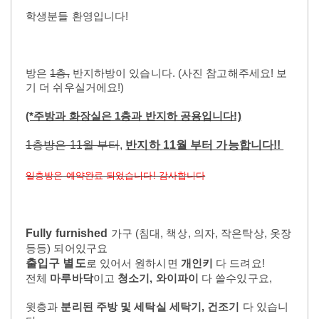
학생분들 환영입니다!
방은
1층,
반지하방이 있습니다.
(사진 참고해주세요! 보
기 더 쉬우실거에요!)
(*주방과 화장실은 1층과 반지하 공용입니다!)
1층방은 11월 부터
,
반지하 11월 부터 가능합니다!!
일층방은 예약완료 되었습니다! 감사합니다
Fully furnished
가구 (침대, 책상, 의자, 작은탁상, 옷장
등등) 되어있구요
출입구 별도
로 있어서 원하시면
개인키
다 드려요!
전체
마루바닥
이고
청소기, 와이파이
다 쓸수있구요,
윗층과
분리된 주방 및 세탁실 세탁기, 건조기
다 있습니