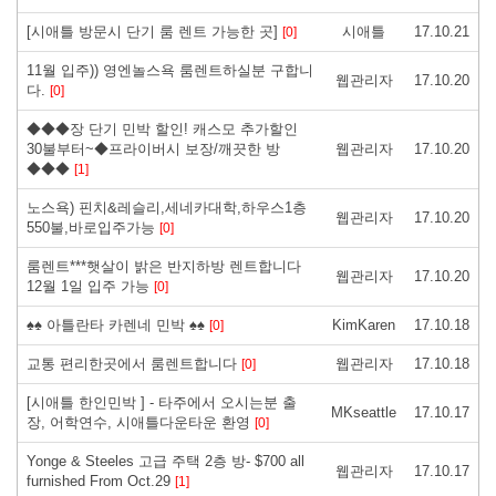
[시애틀 방문시 단기 룸 렌트 가능한 곳]
시애틀
17.10.21
[0]
11월 입주)) 영엔놀스욕 룸렌트하실분 구합니
웹관리자
17.10.20
다.
[0]
◆◆◆장 단기 민박 할인! 캐스모 추가할인
30불부터~◆프라이버시 보장/깨끗한 방
웹관리자
17.10.20
◆◆◆
[1]
노스욕) 핀치&레슬리,세네카대학,하우스1층
웹관리자
17.10.20
550불,바로입주가능
[0]
룸렌트***햇살이 밝은 반지하방 렌트합니다
웹관리자
17.10.20
12월 1일 입주 가능
[0]
♠♠ 아틀란타 카렌네 민박 ♠♠
KimKaren
17.10.18
[0]
교통 편리한곳에서 룸렌트합니다
웹관리자
17.10.18
[0]
[시애틀 한인민박 ] - 타주에서 오시는분 출
MKseattle
17.10.17
장, 어학연수, 시애틀다운타운 환영
[0]
Yonge & Steeles 고급 주택 2층 방- $700 all
웹관리자
17.10.17
furnished From Oct.29
[1]