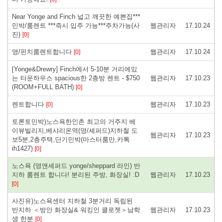
Near Yonge and Finch 넓고 깨끗한 예쁜집***
민박/룸렌트 ***즉시 입주 가능***주차가능(사
웹관리자
17.10.24
진)
[0]
영/핀치룸렌트합니다
웹관리자
17.10.24
[0]
[Yonge&Drewry] Finch에서 5-10분 거리에있
는 타운하우스 spacious한 2층방 렌트 - $750
웹관리자
17.10.23
(ROOM+FULL BATH)
[0]
렌트합니다
웹관리자
17.10.23
[0]
토론토민박)노스욕한인촌 최고의 거주지 베
이뷰빌리지,베샤리온역(영/셰퍼드)지하철 도
웹관리자
17.10.23
보5분,2층주택,단기민박(마스터룸만,카톡
ih1427)
[0]
노스욕 (영앤셰퍼드 yonge/sheppard 라인) 반
지하 룸렌트 합니다! 분리된 주방, 화장실! :D
웹관리자
17.10.23
[0]
사진유)노스욕센터 지하철 3분거리 독립된
반지하 ＜방안 화장실& 워킹인 클로젯＞남학
웹관리자
17.10.23
생 한분
[0]