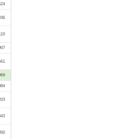
624
036
110
907
561
069
084
203
843
050