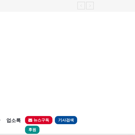
판
업소록
뉴스구독
기사검색
후원