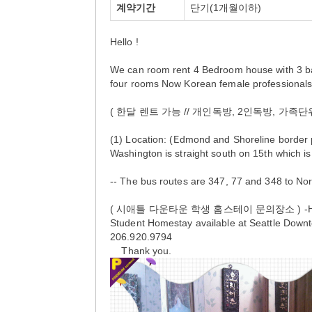
계약기간
단기(1개월이하)
Hello !
We can room rent 4 Bedroom house with 3 b
four rooms Now Korean female professionals
( 한달 렌트 가능 // 개인독방, 2인독방, 가족단
(1) Location: (Edmond and Shoreline border poi
Washington is straight south on 15th which is
-- The bus routes are 347, 77 and 348 to No
( 시애틀 다운타운 학생 홈스테이 문의장소 ) -Homestay 
Student Homestay available at Seattle Downto
206.920.9794
Thank you.