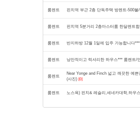
룸렌트
핀치역 부근 2층 단독주택 방렌트-500불/
룸렌트
핀치역 5분거리 2층마스터룸 한달렌트합니
룸렌트
반지하방 12월 1일에 입주 가능합니다***
룸렌트
낭만적이고 럭셔리한 하우스*** 룸렌트/민박
Near Yonge and Finch 넓고 깨끗한
룸렌트
(사진)
[0]
룸렌트
노스욕) 핀치& 레슬리,세네카대학,하우스