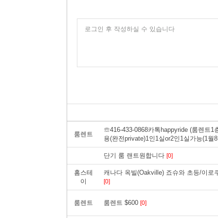
로그인 후 작성하실 수 있습니다
☏416-433-0868카톡happyride (룸렌
룸렌트
용(완전private)1인1실or2인1실가능(1
단기 룸 랜트원합니다
[0]
홈스테
캐나다 옥빌(Oakville) 죠슈와 초등/
이
[0]
룸렌트
룸렌트 $600
[0]