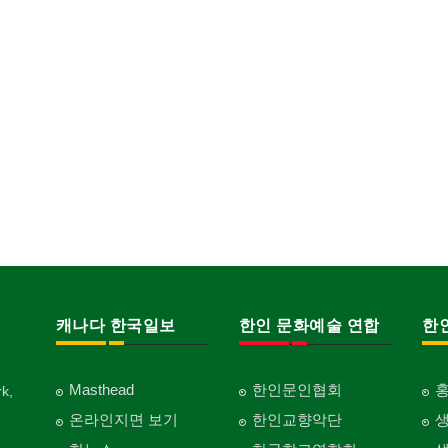
캐나다 한국일보
한인 문화예술 연합
한
Masthead
한인문인협회
k,
온라인지면 보기
한인교향악단