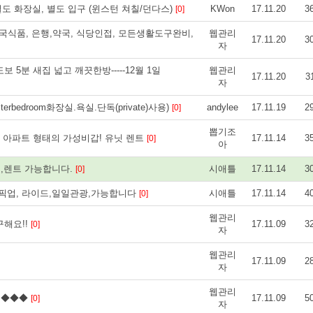
별도 화장실, 별도 입구 (윈스턴 쳐칠/던다스)
KWon
17.11.20
3
[0]
, 한국식품, 은행,약국, 식당인접, 모든생활도구완비,
웹관리
17.11.20
3
자
 도보 5분 새집 넓고 깨끗한방-----12월 1일
웹관리
17.11.20
3
자
terbedroom화장실.욕실.단독(private)사용)
andylee
17.11.19
2
[0]
뽑기조
2층 아파트 형태의 가성비갑! 유닛 렌트
17.11.14
3
[0]
아
기,렌트 가능합니다.
시애틀
17.11.14
3
[0]
항픽업, 라이드,일일관광,가능합니다
시애틀
17.11.14
4
[0]
웹관리
구해요!!
17.11.09
3
[0]
자
웹관리
17.11.09
2
자
웹관리
박 ◆◆◆
17.11.09
5
[0]
자