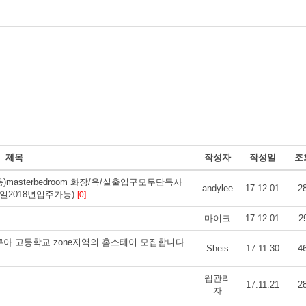
제목
작성자
작성일
조
트1층)masterbedroom 화장/욕/실출입구모두단독사
andylee
17.12.01
2
월8일2018년입주가능)
[0]
마이크
17.12.01
2
이로쿠아 고등학교 zone지역의 홈스테이 모집합니다.
Sheis
17.11.30
4
웹관리
17.11.21
2
자