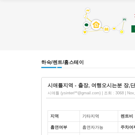
하숙/렌트/홈스테이
시애틀지역 - 출장, 여행오시는분 장,
시애틀 (ysinteri**@gmail.com) | 조회 : 3068 | Nov,
지역
기타지역
렌트비
흡연여부
흡연자가능
주차여