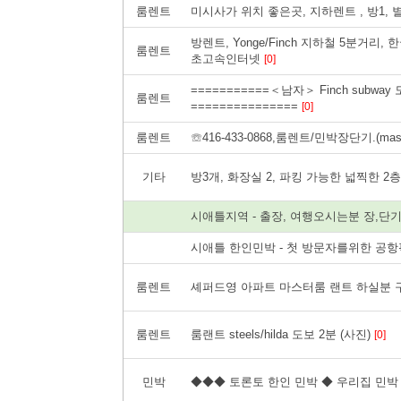
룸렌트
미시사가 위치 좋은곳, 지하렌트 , 방1, 
방렌트, Yonge/Finch 지하철 5분거리
룸렌트
초고속인터넷
[0]
===========＜남자＞ Finch subway
룸렌트
===============
[0]
룸렌트
☏416-433-0868,룸렌트/민박장단기.(mas
기타
방3개, 화장실 2, 파킹 가능한 넓찍한 
시애틀지역 - 출장, 여행오시는분 장,단
시애틀 한인민박 - 첫 방문자를위한 공
룸렌트
셰퍼드영 아파트 마스터룸 랜트 하실분 
룸렌트
룸랜트 steels/hilda 도보 2분 (사진)
[0]
민박
◆◆◆ 토론토 한인 민박 ◆ 우리집 민