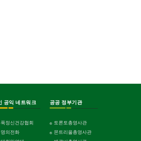
인 공익 네트워크
공공 정부기관
홍푹정신건강협회
토론토총영사관
생명의전화
몬트리올총영사관