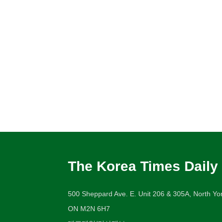
The Korea Times Daily
500 Sheppard Ave. E. Unit 206 & 305A, North Yor
ON M2N 6H7