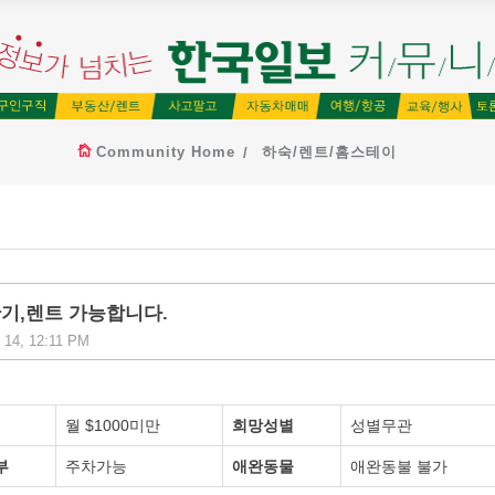
Community Home
하숙/렌트/홈스테이
단기,렌트 가능합니다.
 14, 12:11 PM
월 $1000미만
희망성별
성별무관
부
주차가능
애완동물
애완동불 불가