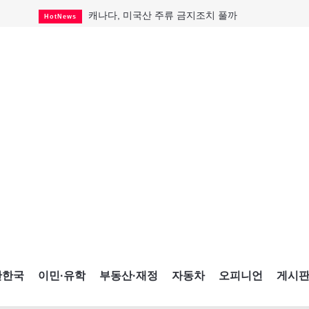
캐나다, 미국산 주류 금지조치 풀까
HotNews
제주 전국체전 10월16일 개막
CultureSports
퇴역 군용기, 산불 진화에 투입
HotNews
국세청 등 해킹 피해자 보상 청구 시작
HotNews
살사축제 총격 용의자 기소
HotNews
아동병원 직원 성범죄 혐의로 기소
HotNews
미국 영주권 수속 한인, 공항서 체포돼
HotNews
K-컬처 크루즈 타고 토론토 달군다
CultureSports
CNE에 한국의 맛과 멋 스며든다
HotNews
간한국
이민·유학
부동산·재정
자동차
오피니언
게시