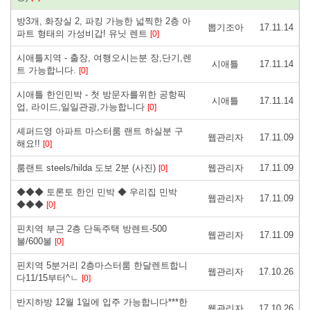
방3개, 화장실 2, 파킹 가능한 넓찍한 2층 아
뽑기조아
17.11.14
파트 형태의 가성비갑! 유닛 렌트
[0]
시애틀지역 - 출장, 여행오시는분 장,단기,렌
시애틀
17.11.14
트 가능합니다.
[0]
시애틀 한인민박 - 첫 방문자를위한 공항픽
시애틀
17.11.14
업, 라이드,일일관광,가능합니다
[0]
셰퍼드영 아파트 마스터룸 랜트 하실분 구
웹관리자
17.11.09
해요!!
[0]
룸랜트 steels/hilda 도보 2분 (사진)
웹관리자
17.11.09
[0]
◆◆◆ 토론토 한인 민박 ◆ 우리집 민박
웹관리자
17.11.09
◆◆◆
[0]
핀치역 부근 2층 단독주택 방렌트-500
웹관리자
17.11.09
불/600불
[0]
핀치역 5분거리 2층마스터룸 한달렌트합니
웹관리자
17.10.26
다11/15부터^ㄴ
[0]
반지하방 12월 1일에 입주 가능합니다***한
웹관리자
17.10.26