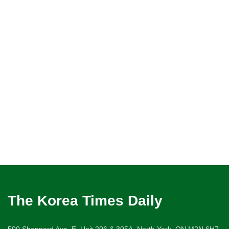
The Korea Times Daily
500 Sheppard Ave. E. Unit 206 & 305A, North York, ON M2N 6H7