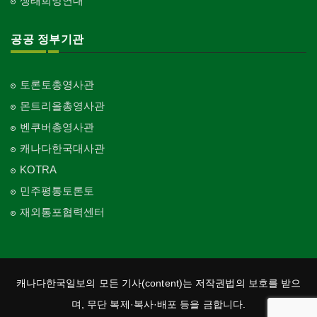
생태희망연대
공공 정부기관
토론토총영사관
몬트리올총영사관
벤쿠버총영사관
캐나다한국대사관
KOTRA
민주평통토론토
재외통포협력센터
캐나다한국일보의 모든 기사(content)는 저작권법의 보호를 받으
며, 무단 복제·복사·배포 등을 금합니다.