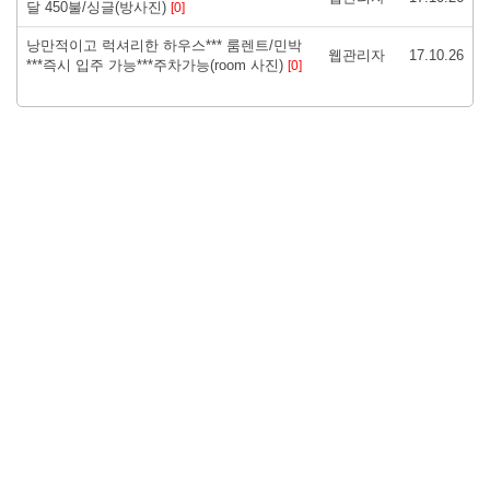
달 450불/싱글(방사진)
[0]
낭만적이고 럭셔리한 하우스*** 룸렌트/민박
웹관리자
17.10.26
***즉시 입주 가능***주차가능(room 사진)
[0]