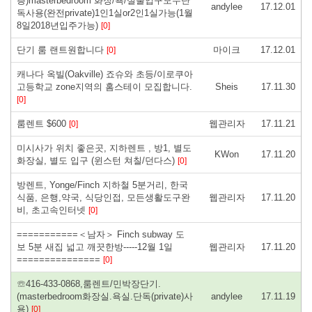
층)masterbedroom 화장/욕/실출입구모두단
andylee
17.12.01
독사용(완전private)1인1실or2인1실가능(1월
8일2018년입주가능)
[0]
단기 룸 랜트원합니다
마이크
17.12.01
[0]
캐나다 옥빌(Oakville) 죠슈와 초등/이로쿠아
고등학교 zone지역의 홈스테이 모집합니다.
Sheis
17.11.30
[0]
룸렌트 $600
웹관리자
17.11.21
[0]
미시사가 위치 좋은곳, 지하렌트 , 방1, 별도
KWon
17.11.20
화장실, 별도 입구 (윈스턴 쳐칠/던다스)
[0]
방렌트, Yonge/Finch 지하철 5분거리, 한국
식품, 은행,약국, 식당인접, 모든생활도구완
웹관리자
17.11.20
비, 초고속인터넷
[0]
===========＜남자＞ Finch subway 도
보 5분 새집 넓고 깨끗한방-----12월 1일
웹관리자
17.11.20
===============
[0]
☏416-433-0868,룸렌트/민박장단기.
(masterbedroom화장실.욕실.단독(private)사
andylee
17.11.19
용)
[0]