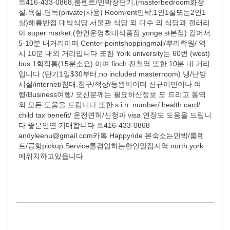
☏416-433-0868,룸렌트/민박장단기.(masterbedroom화장
실.욕실.단독(private)사용) Roomrent민박.1인1실또는2인1
실)해룡반점.대박식당.서울관.식당 외 다수 의 식당과 갤러리
아 super market (한인운영최대식품점.yonge st본점) 걸어서
5-10분 내거리이며 Center pointshoppingmall/뿌리학원/ 역
시 10분 내외 거리입니다 또한 York university는 60번 (west)
bus 1회직통(15분소요) 이며 finch 전철역 또한 10분 내 거리
입니다 (단기1일$30부터,no included masterroom) 냉/난방
시설/internet/침대.침구/책상/등완비이며 신규이민이나 여
행/Business여행/ 오신분께는 필요하신정보 도 드리고 통역
외 모든 도움을 드립니다 또한 s.i.n. number/ health card/
child tax benefit/ 운전면허/신청과 visa 연장도 도움을 드립니
다 좋은인연 기대합니다 ☏416-433-0868
andyleenu@gmail.com카톡 Happyride 본숙소는민박/룸렌
트/공항pickup.Service를겸업하는한인밀집지역.north york
에위치하고있읍니다