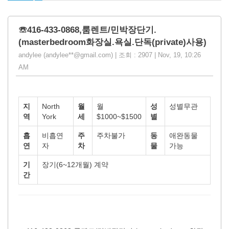
☏416-433-0868,룸렌트/민박장단기.
(masterbedroom화장실.욕실.단독(private)사용)
andylee (andylee**@gmail.com) | 조회 : 2907 | Nov, 19, 10:26
AM
지
North
월
월
성
성별무관
역
York
세
$1000~$1500
별
흡
비흡연
주
주차불가
동
애완동물
연
자
차
물
가능
기
장기(6~12개월) 계약
간