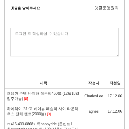
댓글운영원칙
댓글을 달아주세요
로그인 후 작성하실 수 있습니다
제목
작성자
작성일
조용한 주택 반지하 작은방450불.(12월18일
CharlesLee
17.12.06
입주가능)
[0]
하이웨이 7하고 베이뷰-레슬리 사이 타운하
agnes
17.12.06
우스 전체 렌트(2000불)
[0]
☏416-433-0868카톡happyride (룸렌트1