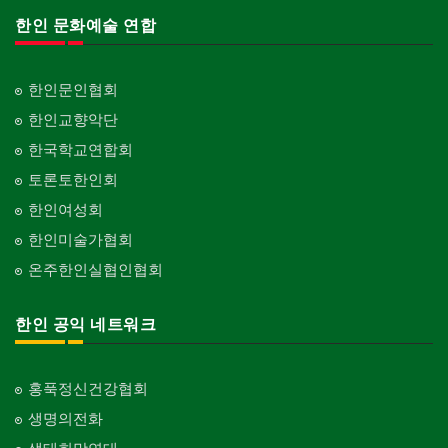
한인 문화예술 연합
한인문인협회
한인교향악단
한국학교연합회
토론토한인회
한인여성회
한인미술가협회
온주한인실협인협회
한인 공익 네트워크
홍푹정신건강협회
생명의전화