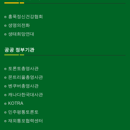
홍푹정신건강협회
생명의전화
생태희망연대
공공 정부기관
토론토총영사관
몬트리올총영사관
벤쿠버총영사관
캐나다한국대사관
KOTRA
민주평통토론토
재외통포협력센터