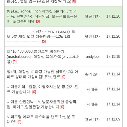
화장실, 별도 입구 (윈스턴 쳐칠/던다스)
[0]
방렌트, Yonge/Finch 지하철 5분거리, 한국
식품, 은행,약국, 식당인접, 모든생활도구완
웹관리자
17.11.20
비, 초고속인터넷
[0]
===========＜남자＞ Finch subway 도
보 5분 새집 넓고 깨끗한방-----12월 1일
웹관리자
17.11.20
===============
[0]
☏416-433-0868,룸렌트/민박장단기.
(masterbedroom화장실.욕실.단독(private)사
andylee
17.11.19
용)
[0]
방3개, 화장실 2, 파킹 가능한 넓찍한 2층 아
뽑기조아
17.11.14
파트 형태의 가성비갑! 유닛 렌트
[0]
시애틀지역 - 출장, 여행오시는분 장,단기,렌
시애틀
17.11.14
트 가능합니다.
[0]
시애틀 한인민박 - 첫 방문자를위한 공항픽
시애틀
17.11.14
업, 라이드,일일관광,가능합니다
[0]
셰퍼드영 아파트 마스터룸 랜트 하실분 구
웹관리자
17.11.09
해요!!
[0]