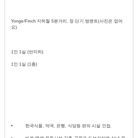
Yonge/Finch 지하철 5분거리, 장.단기 방렌트(사진은 없어
요)
1인 1실 (반지하)
1인 1실 (1층)
•
한국식품
,
약국
,
은행
,
식당등
편의
시설
인접
.
•
바로
옆에
운동시설
갖춘
공원과
도보거리에
실내
운