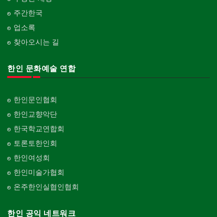
주간한국
업소록
찾아오시는 길
한인 문화예술 연합
한인문인협회
한인교향악단
한국학교연합회
토론토한인회
한인여성회
한인미술가협회
온주한인실협인협회
한인 공익 네트워크