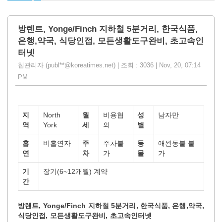
방렌트, Yonge/Finch 지하철 5분거리, 한국식품,
은행,약국, 식당인접, 모든생활도구완비, 초고속인
터넷
웹관리자 (publ**@koreatimes.net) | 조회 : 3036 | Nov, 20, 07:14
PM
지
North
월
비용협
성
남자만
역
York
세
의
별
흡
비흡연자
주
주차불
동
애완동불 불
연
차
가
물
가
기
장기(6~12개월) 계약
간
방렌트, Yonge/Finch 지하철 5분거리, 한국식품, 은행,약국,
식당인접, 모든생활도구완비, 초고속인터넷