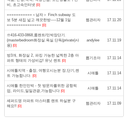
비, 초고속인터넷
[0]
===========＜남자＞ Finch subway 도
보 5분 새집 넓고 깨끗한방-----12월 1일
웹관리자
17.11.20
===============
[0]
☏416-433-0868,룸렌트/민박장단기.
(masterbedroom화장실.욕실.단독(private)사
andylee
17.11.19
용)
[0]
방3개, 화장실 2, 파킹 가능한 넓찍한 2층 아
뽑기조아
17.11.14
파트 형태의 가성비갑! 유닛 렌트
[0]
시애틀지역 - 출장, 여행오시는분 장,단기,렌
시애틀
17.11.14
트 가능합니다.
[0]
시애틀 한인민박 - 첫 방문자를위한 공항픽
시애틀
17.11.14
업, 라이드,일일관광,가능합니다
[0]
셰퍼드영 아파트 마스터룸 랜트 하실분 구
웹관리자
17.11.09
해요!!
[0]