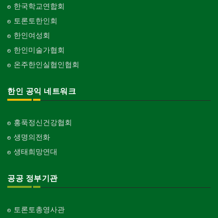
한국학교연합회
토론토한인회
한인여성회
한인미술가협회
온주한인실협인협회
한인 공익 네트워크
홍푹정신건강협회
생명의전화
생태희망연대
공공 정부기관
토론토총영사관