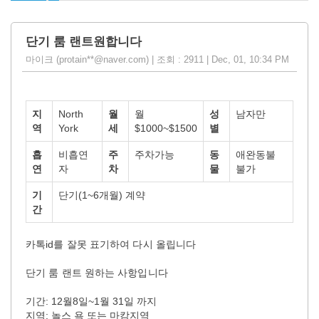
단기 룸 랜트원합니다
마이크 (protain**@naver.com) | 조회 : 2911 | Dec, 01, 10:34 PM
지
North
월
월
성
남자만
역
York
세
$1000~$1500
별
흡
비흡연
주
주차가능
동
애완동불
연
자
차
물
불가
기
단기(1~6개월) 계약
간
카톡id를 잘못 표기하여 다시 올립니다
단기 룸 랜트 원하는 사항입니다
기간: 12월8일~1월 31일 까지
지역: 놀스 욕 또는 마캄지역