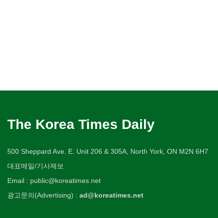
The Korea Times Daily
500 Sheppard Ave. E. Unit 206 & 305A, North York, ON M2N 6H7
대표메일/기사제보
Email : public@koreatimes.net
광고문의(Advertising) :
ad@koreatimes.net