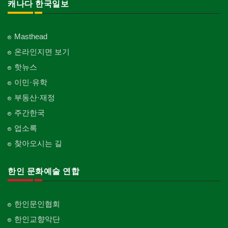
캐나다 한국일보
Masthead
온라인지면 보기
핫뉴스
이민·유학
부동산·재정
주간한국
업소록
찾아오시는 길
한인 문화예술 연합
한인문인협회
한인교향악단