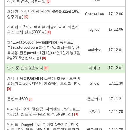
장, 어학연수, 공항픽업
[0]
조용한 주택 반지하 작은방450불.(12월18일
CharlesLee
17.12.06
입주가능)
[0]
하이웨이 7하고 베이뷰-레슬리 사이 타운하
agnes
17.12.06
우스 전체 렌트(2000불)
[0]
☏416-433-0868카톡happyride (룸렌트1
층)masterbedroom 화장/욕/실출입구모두단
andylee
17.12.01
독사용(완전private)1인1실or2인1실가능(1월
8일2018년입주가능)
[0]
단기 룸 랜트원합니다
마이크
17.12.01
[0]
캐나다 옥빌(Oakville) 죠슈와 초등/이로쿠아
고등학교 zone지역의 홈스테이 모집합니다.
Sheis
17.11.30
[0]
룸렌트 $600
웹관리자
17.11.21
[0]
미시사가 위치 좋은곳, 지하렌트 , 방1, 별도
KWon
17.11.20
화장실, 별도 입구 (윈스턴 쳐칠/던다스)
[0]
방렌트, Yonge/Finch 지하철 5분거리, 한국
식품, 은행,약국, 식당인접, 모든생활도구완
웹관리자
17.11.20