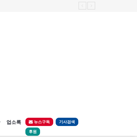
판
업소록
뉴스구독
기사검색
후원