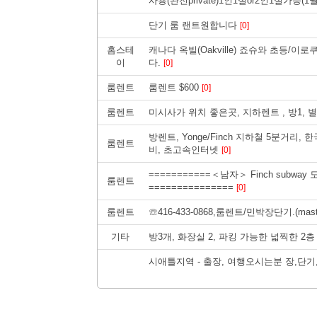
사용(완전private)1인1실or2인1실가능(
단기 룸 랜트원합니다
[0]
홈스테
캐나다 옥빌(Oakville) 죠슈와 초등/
이
다.
[0]
룸렌트
룸렌트 $600
[0]
룸렌트
미시사가 위치 좋은곳, 지하렌트 , 방1, 
방렌트, Yonge/Finch 지하철 5분거리
룸렌트
비, 초고속인터넷
[0]
===========＜남자＞ Finch subway
룸렌트
===============
[0]
룸렌트
☏416-433-0868,룸렌트/민박장단기.(mast
기타
방3개, 화장실 2, 파킹 가능한 넓찍한 2
시애틀지역 - 출장, 여행오시는분 장,단