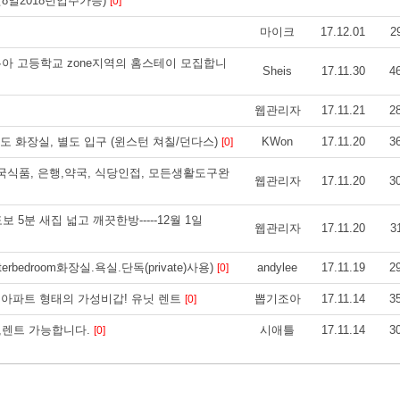
1월8일2018년입주가능)
[0]
마이크
17.12.01
2
이로쿠아 고등학교 zone지역의 홈스테이 모집합니
Sheis
17.11.30
4
웹관리자
17.11.21
2
별도 화장실, 별도 입구 (윈스턴 쳐칠/던다스)
KWon
17.11.20
3
[0]
, 한국식품, 은행,약국, 식당인접, 모든생활도구완
웹관리자
17.11.20
3
 도보 5분 새집 넓고 깨끗한방-----12월 1일
웹관리자
17.11.20
3
erbedroom화장실.욕실.단독(private)사용)
andylee
17.11.19
2
[0]
층 아파트 형태의 가성비갑! 유닛 렌트
뽑기조아
17.11.14
3
[0]
기,렌트 가능합니다.
시애틀
17.11.14
3
[0]