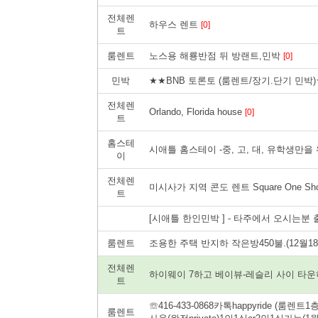
전체렌
하우스 렌트
[0]
트
룸렌트
노스용 해룡반점 뒤 방랜트,민박
[0]
민박
★★BNB 토론토 (룸렌트/장기.단기 민박
전체렌
Orlando, Florida house
[0]
트
홈스테
시애틀 홈스테이 -중, 고, 대, 유학생만
이
전체렌
미시사가 지역 콘도 렌트 Square One Shop
트
[시애틀 한인민박 ] - 타주에서 오시는분
룸렌트
조용한 주택 반지하 작은방450불.(12월1
전체렌
하이웨이 7하고 베이뷰-레슬리 사이 타운하
트
☏416-433-0868카톡happyride (룸렌
룸렌트