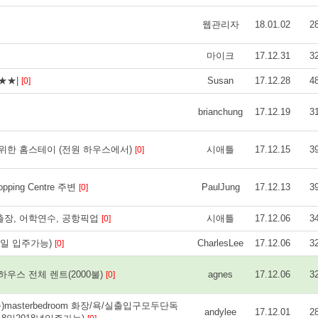
웹관리자
18.01.02
2
마이크
17.12.31
3
)★★|
Susan
17.12.28
4
[0]
brianchung
17.12.19
3
을 위한 홈스테이 (전원 하우스에서)
시애틀
17.12.15
3
[0]
ping Centre 주변
PaulJung
17.12.13
3
[0]
 출장, 어학연수, 공항픽업
시애틀
17.12.06
3
[0]
8일 입주가능)
CharlesLee
17.12.06
3
[0]
우스 전체 렌트(2000불)
agnes
17.12.06
3
[0]
트1층)masterbedroom 화장/욕/실출입구모두단독
andylee
17.12.01
2