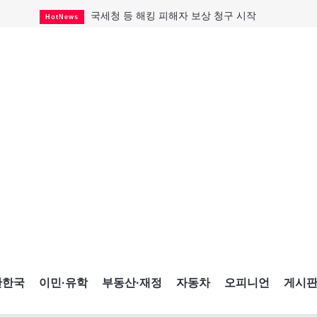
국세청 등 해킹 피해자 보상 청구 시작
HotNews
살사축제 총격 용의자 기소
HotNews
아동병원 직원 성범죄 혐의로 기소
HotNews
미국 영주권 수속 한인, 공항서 체포돼
HotNews
K-컬처 크루즈 타고 토론토 달군다
CultureSports
CNE에 한국의 맛과 멋 스며든다
HotNews
캐나다, 미국산 주류 금지조치 풀까
HotNews
제주 전국체전 10월16일 개막
CultureSports
퇴역 군용기, 산불 진화에 투입
HotNews
간한국
이민·유학
부동산·재정
자동차
오피니언
게시