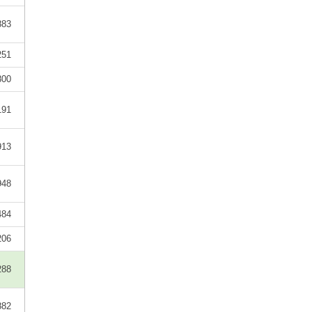
883
251
800
191
913
948
484
206
288
882