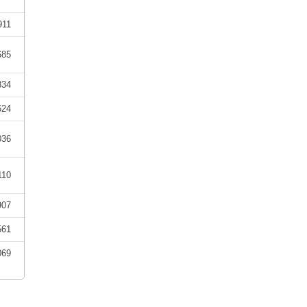
911
685
834
624
036
110
907
561
069