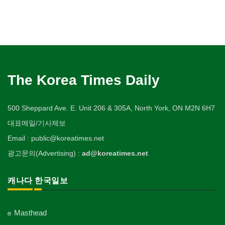
The Korea Times Daily
500 Sheppard Ave. E. Unit 206 & 305A, North York, ON M2N 6H7
대표메일/기사제보
Email : public@koreatimes.net
광고문의(Advertising) :
ad@koreatimes.net
캐나다 한국일보
Masthead