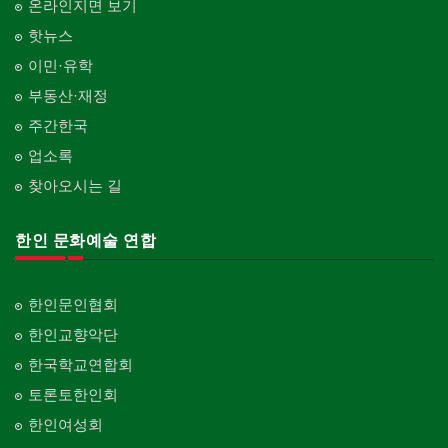
온라인지면 보기
핫뉴스
이민·유학
부동산·재정
주간한국
업소록
찾아오시는 길
한인 문화예술 연합
한인문인협회
한인교향악단
한국학교연합회
토론토한인회
한인여성회