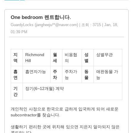
One bedroom 렌트합니다.
GuardyLocks (jangheeju**@naver.com) | 조회 : 3715 | Jan, 18,
01:39 PM
지
Richmond
월
비용협
성
성별무관
역
Hill
세
의
별
흡
흡연자가능
주
주차가
동
애완동물 가
연
차
능
물
능
기
장기(6~12개월) 계약
간
개인적인 사정으로 한국으로 급하게 입국하게 되어 새로운
subcontractor를 찾습니다.
생활하기 편리한 곳에 위치해 있으면 지은지 얼마되지 않은
콘도입니다.