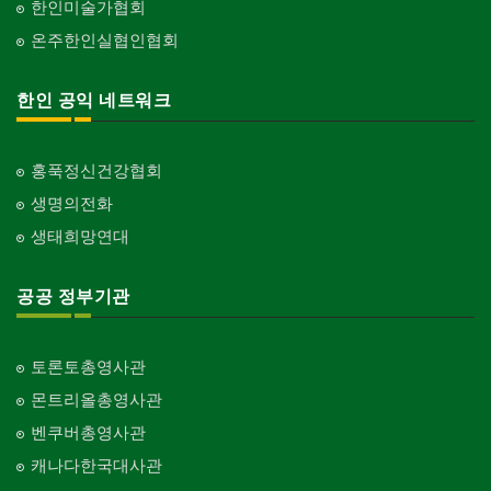
한인미술가협회
온주한인실협인협회
한인 공익 네트워크
홍푹정신건강협회
생명의전화
생태희망연대
공공 정부기관
토론토총영사관
몬트리올총영사관
벤쿠버총영사관
캐나다한국대사관