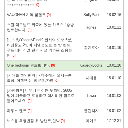
++++++++++++
[0]
VAUGHAN 지역 룸렌트
SallyPark
18.02.16
[0]
스틸 맥도날드 뒤쪽에 있는 하우스 2층방
agnes
18.01.22
렌트합니다.
[0]
[노스욕/Yonge&Finch] 핀치역 도보 5분,
채광좋고 2명이 지낼정도로 큰 방 렌트,
뽑기조아
18.01.19
푸드 베이직밑 편의 시설 가까운 조용한
방
[0]
One bedroom 렌트합니다.
GuardyLocks
18.01.18
[0]
[시애틀 한인민박 ] - 타주에서 오시는분
시애틀
18.01.10
출장, 어학연수, 방문객,환영
[0]
[사진첨부] 너무너무 이쁜 윗층방, $600/
월에 깨끗하고 조용하고 럭셔리한 집으로
Tower
18.01.02
들어오세요!
[0]
하우스 렌트
웹관리자
18.01.02
[0]
노스용 해룡반점 뒤 방랜트,민박
마이크
17.12.31
[0]