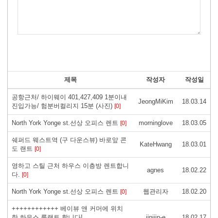
제목
작성자
작성일
공항근처/ 하이웨이 401,427,409 1분이내
JeongMiKim
18.03.14
진입가능/ 험분버컬리지 15분 (사진)
[0]
North York Yonge st.선상 오피스 렌트
morninglove
18.03.05
[0]
쉐퍼드 웨스트역 (구 다운스뷰) 바로앞 콘
KateHwang
18.03.01
도 랜트
[0]
영하고 스틸 근처 하우스 이층방 렌트합니
agnes
18.02.22
다.
[0]
North York Yonge st.선상 오피스 렌트
웹관리자
18.02.20
[0]
++++++++++++ 베이뷰 앤 커머에 위치
한 하우스 룸랜트 합니다!
jinijin-e
18.02.17