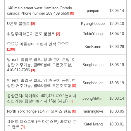
140 main street west Hamilton Ontario
panpan
18.04.14
canada Phone number 289 439 5650
[0]
U콘도 룸렌트
KyungHeeLee
18.04.10
[0]
워털루대학근처 콘도 룸렌트
TobiaYoung
18.04.10
[2]
♡♡♡ 아틀란타 카렌네 민박 ♡♡♡
KimKaren
18.03.28
[100]
방 rent, 출입구 별도, 영 과 핀치 근방, 여
성만 거주가능, 월650불에 모든것포함,
SungheaLee
18.03.19
416-512-7986
[0]
방 rent, 출입구 별도, 영 과 핀치 근방, 여
SungheaLee
18.03.19
성만 거주가능, 월650불에 모든것포함
[0]
공항근처/ 하이웨이 401,427,409 1분이내
JeongMiKim
18.03.14
진입가능/ 험분버컬리지 15분 (사진)
[0]
North York Yonge st.선상 오피스 렌트
morninglove
18.03.05
[0]
쉐퍼드 웨스트역 (구 다운스뷰) 바로앞 콘
KateHwang
18.03.01
도 랜트
[0]