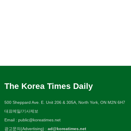
The Korea Times Daily
500 Sheppard Ave. E. Unit 206 & 305A, North York, ON M2N 6H7
대표메일/기사제보
Email : public@koreatimes.net
광고문의(Advertising) :
ad@koreatimes.net