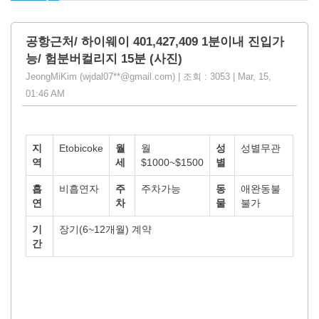
공항근처/ 하이웨이 401,427,409 1분이내 진입가
능/ 험분버컬리지 15분 (사진)
JeongMiKim (wjdal07**@gmail.com) | 조회 : 3053 | Mar, 15,
01:46 AM
지
Etobicoke
월
월
성
성별무관
역
세
$1000~$1500
별
흡
비흡연자
주
주차가능
동
애완동불
연
차
물
불가
기
장기(6~12개월) 계약
간