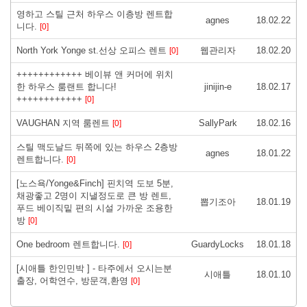
영하고 스틸 근처 하우스 이층방 렌트합
agnes
18.02.22
니다.
[0]
North York Yonge st.선상 오피스 렌트
웹관리자
18.02.20
[0]
++++++++++++ 베이뷰 앤 커머에 위치
한 하우스 룸랜트 합니다!
jinijin-e
18.02.17
++++++++++++
[0]
VAUGHAN 지역 룸렌트
SallyPark
18.02.16
[0]
스틸 맥도날드 뒤쪽에 있는 하우스 2층방
agnes
18.01.22
렌트합니다.
[0]
[노스욕/Yonge&Finch] 핀치역 도보 5분,
채광좋고 2명이 지낼정도로 큰 방 렌트,
뽑기조아
18.01.19
푸드 베이직밑 편의 시설 가까운 조용한
방
[0]
One bedroom 렌트합니다.
GuardyLocks
18.01.18
[0]
[시애틀 한인민박 ] - 타주에서 오시는분
시애틀
18.01.10
출장, 어학연수, 방문객,환영
[0]