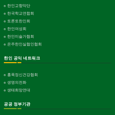
한인교향악단
한국학교연합회
토론토한인회
한인여성회
한인미술가협회
온주한인실협인협회
한인 공익 네트워크
홍푹정신건강협회
생명의전화
생태희망연대
공공 정부기관