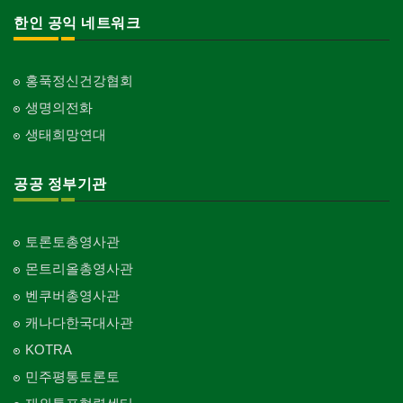
한인 공익 네트워크
홍푹정신건강협회
생명의전화
생태희망연대
공공 정부기관
토론토총영사관
몬트리올총영사관
벤쿠버총영사관
캐나다한국대사관
KOTRA
민주평통토론토