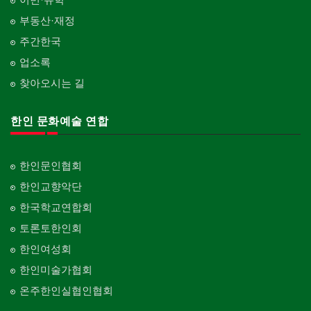
부동산·재정
주간한국
업소록
찾아오시는 길
한인 문화예술 연합
한인문인협회
한인교향악단
한국학교연합회
토론토한인회
한인여성회
한인미술가협회
온주한인실협인협회