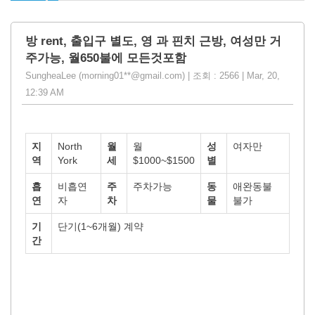
방 rent, 출입구 별도, 영 과 핀치 근방, 여성만 거
주가능, 월650불에 모든것포함
SungheaLee (morning01**@gmail.com) | 조회 : 2566 | Mar, 20,
12:39 AM
지
North
월
월
성
여자만
역
York
세
$1000~$1500
별
흡
비흡연
주
주차가능
동
애완동불
연
자
차
물
불가
기
단기(1~6개월) 계약
간