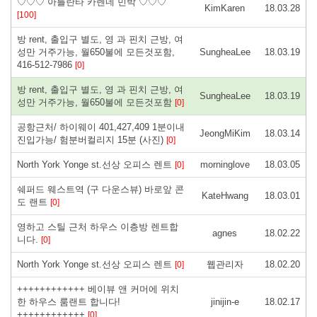
♡♡♡ 아틀란타 카렌네 민박 ♡♡♡
KimKaren
18.03.28
[100]
방 rent, 출입구 별도, 영 과 핀치 근방, 여
성만 거주가능, 월650불에 모든것포함,
SungheaLee
18.03.19
416-512-7986
[0]
방 rent, 출입구 별도, 영 과 핀치 근방, 여
SungheaLee
18.03.19
성만 거주가능, 월650불에 모든것포함
[0]
공항근처/ 하이웨이 401,427,409 1분이내
JeongMiKim
18.03.14
진입가능/ 험분버컬리지 15분 (사진)
[0]
North York Yonge st.선상 오피스 렌트
morninglove
18.03.05
[0]
쉐퍼드 웨스트역 (구 다운스뷰) 바로앞 콘
KateHwang
18.03.01
도 랜트
[0]
영하고 스틸 근처 하우스 이층방 렌트합
agnes
18.02.22
니다.
[0]
North York Yonge st.선상 오피스 렌트
웹관리자
18.02.20
[0]
++++++++++++ 베이뷰 앤 커머에 위치
한 하우스 룸랜트 합니다!
jinijin-e
18.02.17
++++++++++++
[0]