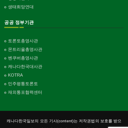
생태희망연대
공공 정부기관
토론토총영사관
몬트리올총영사관
벤쿠버총영사관
캐나다한국대사관
KOTRA
민주평통토론토
재외통포협력센터
캐나다한국일보의 모든 기사(content)는 저작권법의 보호를 받으