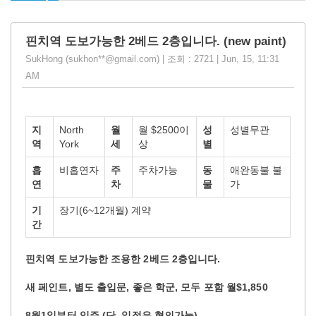
핀치역 도보가능한 2베드 2층입니다. (new paint)
SukHong (sukhon**@gmail.com) | 조회 : 2721 | Jun, 15, 11:31
AM
지
North
월
월 $2500이
성
성별무관
역
York
세
상
별
흡
비흡연자
주
주차가능
동
애완동불 불
연
차
물
가
기
장기(6~12개월) 계약
간
핀치역
도보가능한
조용한
2
베드
2
층입니다
.
새
페인트
,
별도
출입문
,
좋은
학군
,
모두
포함
월
$1,850
8
월
1
일부터
입주
(
단
,
일정은
협의가능
)