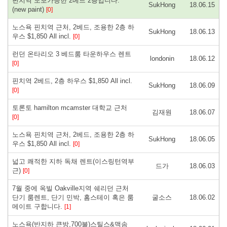
핀치역 도보가능한 2베드 2층입니다.
SukHong
18.06.15
(new paint)
[0]
노스욕 핀치역 근처, 2베드, 조용한 2층 하
SukHong
18.06.13
우스 $1,850 All incl.
[0]
런던 온타리오 3 베드룸 타운하우스 렌트
londonin
18.06.12
[0]
핀치역 2베드, 2층 하우스 $1,850 All incl.
SukHong
18.06.09
[0]
토론토 hamilton mcamster 대학교 근처
김재원
18.06.07
[0]
노스욕 핀치역 근처, 2베드, 조용한 2층 하
SukHong
18.06.05
우스 $1,850 All incl.
[0]
넓고 쾌적한 지하 독채 렌트(이스링턴역부
드가
18.06.03
근)
[0]
7월 중에 옥빌 Oakville지역 쉐리던 근처
단기 룸렌트, 단기 민박, 홈스테이 혹은 룸
굴소스
18.06.02
메이트 구합니다.
[1]
노스욕(반지하 큰방,700불)스틸스&맥솜