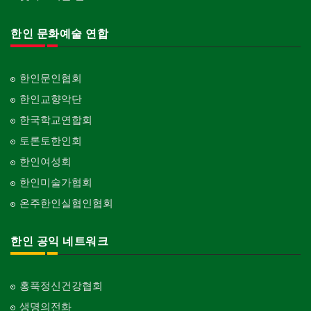
한인 문화예술 연합
한인문인협회
한인교향악단
한국학교연합회
토론토한인회
한인여성회
한인미술가협회
온주한인실협인협회
한인 공익 네트워크
홍푹정신건강협회
생명의전화