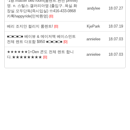
*1층.master bed room(룸렌트.완전 privite)
영. n. 스틸스.갤러리아옆.(출입구..욕실.화
andylee
18.07.27
장실.모두단독(즉시입실) ☏416-433-0868
카톡happyride(민박환영)
[0]
베리 조지안 컬리지 룸렌트!
KjePark
18.07.19
[0]
■□■□■□■ 베이뷰 & 메이저맥 베이스먼트
annielee
18.07.03
전체 렌트 다포함 $950 ■□■□■□■
[0]
★★★★★★1+Den 콘도 전체 렌트 합니
annielee
18.07.03
다.★★★★★★★★
[0]