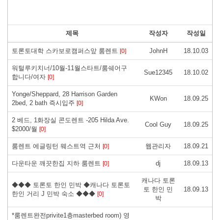
제목
작성자
작성일
토론토대학 스카보로캠퍼스앞 룸렌트
JohnH
18.10.03
[0]
워털루키치너/10월-11월스타트/룸쉐어구
Sue12345
18.10.02
합니다/여자
[0]
Yonge/Sheppard, 28 Harrison Garden
KWon
18.09.25
2bed, 2 bath 즉시입주
[0]
2 베드, 1화장실 콘도렌트 -205 Hilda Ave.
Cool Guy
18.09.25
$2000/월
[0]
룸렌트 에글링턴 웨스트역 근처
웹관리자
18.09.21
[0]
다운타운 깨끗한집 지하 룸렌트
dj
18.09.13
[0]
캐나다 토론
◆◆◆ 토론토 한인 민박 ◆캐나다 토론토
토 한인 민
18.09.13
한인 거리 J 민박 숙소 ◆◆◆
[0]
박
*룸렌트완전privite1층masterbed room) 영