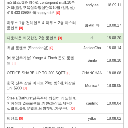
n스틸스.갤러리아& centerpoint mall.10분
andylee
18.09.11
거리(출입구욕실화장실단독10월7일입실)
416-433-0868카톡happyride*.
[0]
하우스 1층 전체렌트 & 하우스 2층 마스터
웹관리자
18.08.27
룸렌트
[0]
다운타운 깨끗한집 2층 룸렌트
dj
18.08.20
[0]
옥빌 룸렌트 (Sheridan옆)
JaniceCha
18.08.14
[0]
[바로입주가능] Yonge & Finch 콘도 룸렌
Smile
18.08.10
트
[0]
OFFICE SHARE UP TO 200 SQFT
CHANCHAN
18.08.08
[0]
한국 진주 잠실 아파트 29평 방2개,화장실
Monica7
18.08.05
1개 $900
[0]
Steels/Bathurst단독주택 깨끗히 레노한 반
지하전체 2room렌트,키친/화장실/세탁기
cantmd
18.08.04
실별도,출입문별도,남향햇빛,가구구비
[0]
방렌트
ydko
18.08.02
[0]