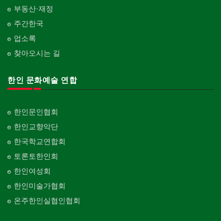
부동산·재정
주간한국
업소록
찾아오시는 길
한인 문화예술 연합
한인문인협회
한인교향악단
한국학교연합회
토론토한인회
한인여성회
한인미술가협회
온주한인실협인협회