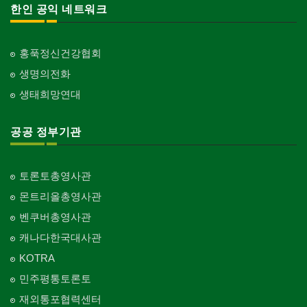
한인 공익 네트워크
홍푹정신건강협회
생명의전화
생태희망연대
공공 정부기관
토론토총영사관
몬트리올총영사관
벤쿠버총영사관
캐나다한국대사관
KOTRA
민주평통토론토
재외통포협력센터