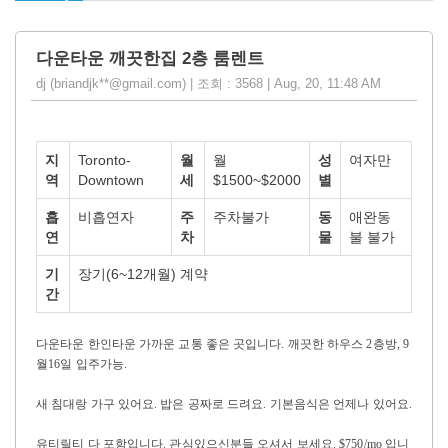
다운타운 깨끗한집 2층 룸렌트
dj (briandjk**@gmail.com) | 조회 : 3568 | Aug, 20, 11:48 AM
지
Toronto-
월
월
성
여자만
역
Downtown
세
$1500~$2000
별
흡
비흡연자
주
주차불가
동
애완동
연
차
물
불 불가
기
장기(6~12개월) 계약
간
다운타운 한인타운 가까운 교통 좋은 곳입니다. 깨끗한 하우스 2층방, 9
월16일 입주가능.
새 침대랑 가구 있어요. 밥은 공짜로 드려요. 기본음식은 언제나 있어요.
유티릴티 다 포함입니다. 관심있으신분들 오셔서 보세요. $750/mo 입니