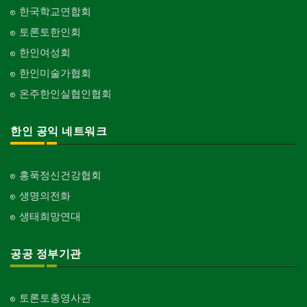
한국학교연합회
토론토한인회
한인여성회
한인미술가협회
온주한인실협인협회
한인 공익 네트워크
홍푹정신건강협회
생명의전화
생태희망연대
공공 정부기관
토론토총영사관