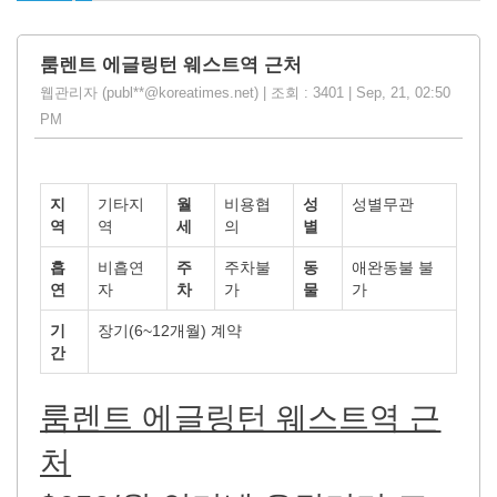
룸렌트 에글링턴 웨스트역 근처
웹관리자 (publ**@koreatimes.net) | 조회 : 3401 | Sep, 21, 02:50
PM
지
기타지
월
비용협
성
성별무관
역
역
세
의
별
흡
비흡연
주
주차불
동
애완동불 불
연
자
차
가
물
가
기
장기(6~12개월) 계약
간
룸렌트 에글링턴 웨스트역 근
처