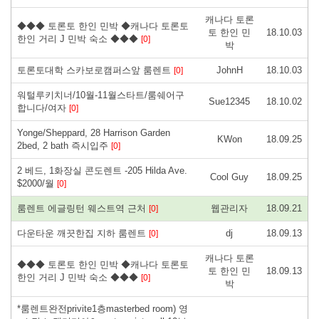
캐나다 토론
◆◆◆ 토론토 한인 민박 ◆캐나다 토론토
토 한인 민
18.10.03
한인 거리 J 민박 숙소 ◆◆◆
[0]
박
토론토대학 스카보로캠퍼스앞 룸렌트
JohnH
18.10.03
[0]
워털루키치너/10월-11월스타트/룸쉐어구
Sue12345
18.10.02
합니다/여자
[0]
Yonge/Sheppard, 28 Harrison Garden
KWon
18.09.25
2bed, 2 bath 즉시입주
[0]
2 베드, 1화장실 콘도렌트 -205 Hilda Ave.
Cool Guy
18.09.25
$2000/월
[0]
룸렌트 에글링턴 웨스트역 근처
웹관리자
18.09.21
[0]
다운타운 깨끗한집 지하 룸렌트
dj
18.09.13
[0]
캐나다 토론
◆◆◆ 토론토 한인 민박 ◆캐나다 토론토
토 한인 민
18.09.13
한인 거리 J 민박 숙소 ◆◆◆
[0]
박
*룸렌트완전privite1층masterbed room) 영