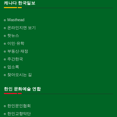
캐나다 한국일보
Masthead
온라인지면 보기
핫뉴스
이민·유학
부동산·재정
주간한국
업소록
찾아오시는 길
한인 문화예술 연합
한인문인협회
한인교향악단