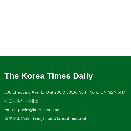
The Korea Times Daily
500 Sheppard Ave. E. Unit 206 & 305A, North York, ON M2N 6H7
대표메일/기사제보
Email : public@koreatimes.net
광고문의(Advertising) :
ad@koreatimes.net