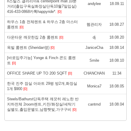
n스틸스.갤러리아& centerpoint mall.10분
andylee
18.09.11
거리(출입구욕실화장실단독10월7일입실)
416-433-0868카톡happyride*.
[0]
하우스 1층 전체렌트 & 하우스 2층 마스터
웹관리자
18.08.27
룸렌트
[0]
다운타운 깨끗한집 2층 룸렌트
dj
18.08.20
[0]
옥빌 룸렌트 (Sheridan옆)
JaniceCha
18.08.14
[0]
[바로입주가능] Yonge & Finch 콘도 룸렌
Smile
18.08.10
트
[0]
OFFICE SHARE UP TO 200 SQFT
CHANCHAN
11:34
[0]
한국 진주 잠실 아파트 29평 방2개,화장실
Monica7
18.08.05
1개 $900
[0]
Steels/Bathurst단독주택 깨끗히 레노한 반
지하전체 2room렌트,키친/화장실/세탁기
cantmd
18.08.04
실별도,출입문별도,남향햇빛,가구구비
[0]