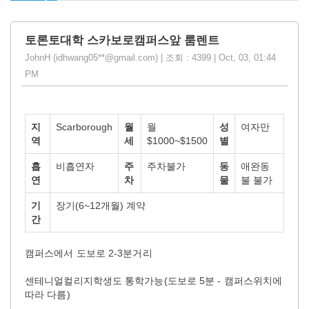
토론토대학 스카보로캠퍼스앞 룸렌트
JohnH (idhwang05**@gmail.com) | 조회 : 4399 | Oct, 03, 01:44
PM
지
Scarborough
월
월
성
여자만
역
세
$1000~$1500
별
흡
비흡연자
주
주차불가
동
애완동
연
차
물
불 불가
기
장기(6~12개월) 계약
간
캠퍼스에서 도보로 2-3분거리
센테니얼컬리지학생도 통학가능(도보로 5분 - 캠퍼스위치에
따라 다름)