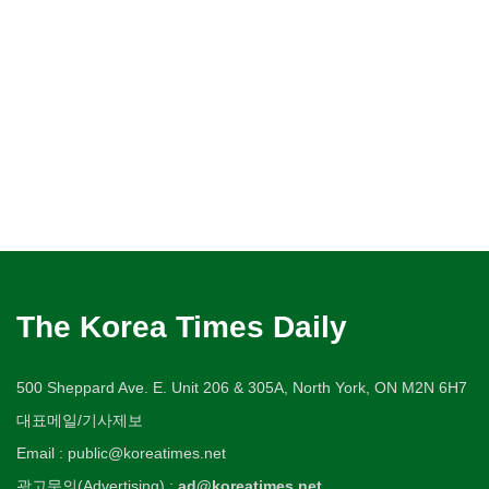
The Korea Times Daily
500 Sheppard Ave. E. Unit 206 & 305A, North York, ON M2N 6H7
대표메일/기사제보
Email : public@koreatimes.net
광고문의(Advertising) :
ad@koreatimes.net