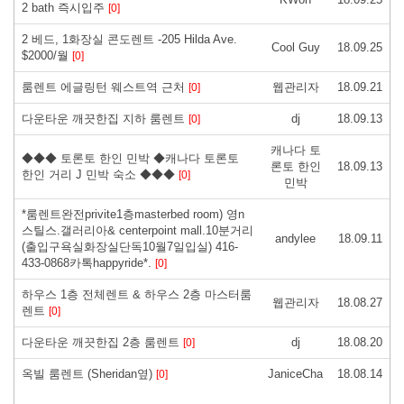
2 bath 즉시입주
[0]
2 베드, 1화장실 콘도렌트 -205 Hilda Ave.
Cool Guy
18.09.25
$2000/월
[0]
룸렌트 에글링턴 웨스트역 근처
웹관리자
18.09.21
[0]
다운타운 깨끗한집 지하 룸렌트
dj
18.09.13
[0]
캐나다 토
◆◆◆ 토론토 한인 민박 ◆캐나다 토론토
론토 한인
18.09.13
한인 거리 J 민박 숙소 ◆◆◆
[0]
민박
*룸렌트완전privite1층masterbed room) 영n
스틸스.갤러리아& centerpoint mall.10분거리
andylee
18.09.11
(출입구욕실화장실단독10월7일입실) 416-
433-0868카톡happyride*.
[0]
하우스 1층 전체렌트 & 하우스 2층 마스터룸
웹관리자
18.08.27
렌트
[0]
다운타운 깨끗한집 2층 룸렌트
dj
18.08.20
[0]
옥빌 룸렌트 (Sheridan옆)
JaniceCha
18.08.14
[0]