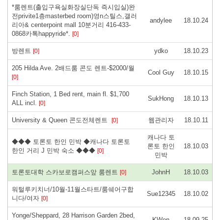
*룸렌트(출입구욕실화장실단독 즉시입실)완
전privite1층masterbed room)영n스틸스,갤러
andylee
18.10.24
리아& centerpoint mall 10분거리 416-433-
0868카톡happyride*.
[0]
방렌트
ydko
18.10.23
[0]
205 Hilda Ave. 2배드룸 콘도 렌트-$2000/월
Cool Guy
18.10.15
[0]
Finch Station, 1 Bed rent, main fl. $1,700
SukHong
18.10.13
ALL incl.
[0]
University & Queen 콘도전체렌트
웹관리자
18.10.11
[0]
캐나다 토
◆◆◆ 토론토 한인 민박 ◆캐나다 토론토
론토 한인
18.10.03
한인 거리 J 민박 숙소 ◆◆◆
[0]
민박
토론토대학 스카보로캠퍼스앞 룸렌트
JohnH
18.10.03
[0]
워털루키치너/10월-11월스타트/룸쉐어구합
Sue12345
18.10.02
니다/여자
[0]
Yonge/Sheppard, 28 Harrison Garden 2bed,
KWon
18.09.25