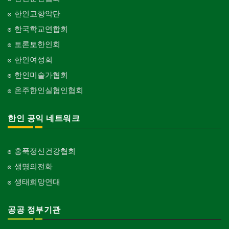
한인교향악단
한국학교연합회
토론토한인회
한인여성회
한인미술가협회
온주한인실협인협회
한인 공익 네트워크
홍푹정신건강협회
생명의전화
생태희망연대
공공 정부기관