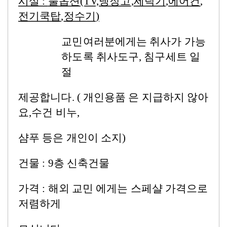
시설 :
풀옵션
(TV,
냉장고
,
세탁기
,
에어컨
,
전기쿡탑
,
정수기
)
교민여러분에게는 취사가 가능
하도록 취사도구,
침구세트 일
절
제공합니다. (
개인용품 은 지급하지 않아
요
,
수건 비누
,
샴푸 등은 개인이 소지)
건물 : 9
층 신축건물
가격 :
해외 교민 에게는 스페샬 가격으로
저렴하게