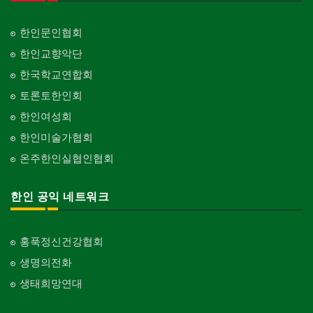
한인문인협회
한인교향악단
한국학교연합회
토론토한인회
한인여성회
한인미술가협회
온주한인실협인협회
한인 공익 네트워크
홍푹정신건강협회
생명의전화
생태희망연대