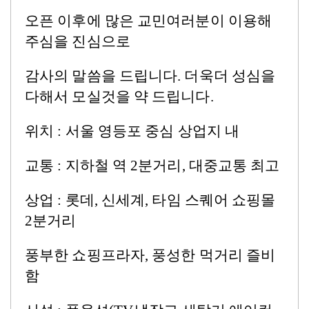
오픈 이후에 많은 교민여러분이 이용해
주심을 진심으로
감사의 말씀을 드립니다.
더욱더 성심을
다해서 모실것을 약 드립니다
.
위치 :
서울 영등포 중심 상업지 내
교통 :
지하철 역
2
분거리
,
대중교통 최고
상업 :
롯데
,
신세계
,
타임 스퀘어 쇼핑몰
2
분거리
풍부한 쇼핑프라자,
풍성한 먹거리 즐비
함