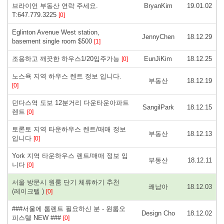
브라이언 부동산 연락 주세요.
BryanKim
19.01.02
T:647.779.3225
[0]
Eglinton Avenue West station,
JennyChen
18.12.29
basement single room $500
[1]
조용하고 깨끗한 하우스1/20입주가능
EunJiKim
18.12.25
[0]
노스욕 지역 하우스 렌트 정보 입니다.
부동산
18.12.19
[0]
던다스역 도보 12분거리 다운타운아파트
SangilPark
18.12.15
렌트
[0]
토론토 지역 타운하우스 렌트/매매 정보
부동산
18.12.13
입니다
[0]
York 지역 타운하우스 렌트/매매 정보 입
부동산
18.12.11
니다
[0]
서울 방문시 원룸 단기 체류하기 추천
쾌남아
18.12.03
(레이크텔 )
[0]
###서울에 룸렌트 필요하신 분 - 원룸오
Design Cho
18.12.02
피스텔 NEW ###
[0]