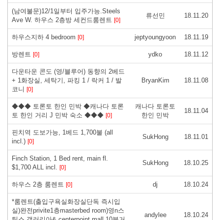
(남여불문)12/1일부터 입주가능.Steels
류선민
18.11.20
Ave W. 하우스 2층방 세컨드룸렌트
[0]
하우스지하 4 bedroom
jeptyoungyoon
18.11.19
[0]
방렌트
ydko
18.11.12
[0]
다운타운 콘도 (영/블루어) 동향의 2베드
+ 1화장실, 세탁기, 파킹 1 / 락커 1 / 발
BryanKim
18.11.08
코니
[0]
◆◆◆ 토론토 한인 민박 ◆캐나다 토론
캐나다 토론토
18.11.04
토 한인 거리 J 민박 숙소 ◆◆◆
한인 민박
[0]
핀치역 도보가능, 1베드 1,700불 (all
SukHong
18.11.01
incl.)
[0]
Finch Station, 1 Bed rent, main fl.
SukHong
18.10.25
$1,700 ALL incl.
[0]
하우스 2층 룸렌트
dj
18.10.24
[0]
*룸렌트(출입구욕실화장실단독 즉시입
실)완전privite1층masterbed room)영n스
andylee
18.10.24
틸스,갤러리아& centerpoint mall 10분거