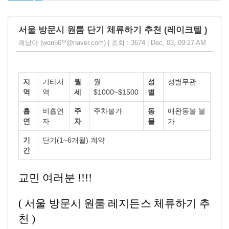
서울 방문시 원룸 단기 체류하기 추천 (레이크텔 )
쾌남아 (won56**@naver.com) | 조회 : 3674 | Dec, 03, 09:27 AM
지
기타지
월
월
성
성별무관
역
역
세
$1000~$1500
별
흡
비흡연
주
주차불가
동
애완동불 불
연
자
차
물
가
기
단기(1~6개월) 계약
간
교민 여러분
!!!!
(
서울 방문시 원룸 레지든스 체류하기 추
천 )