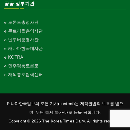
공공 정부기관
토론토총영사관
몬트리올총영사관
벤쿠버총영사관
캐나다한국대사관
KOTRA
민주평통토론토
재외통포협력센터
캐나다한국일보의 모든 기사(content)는 저작권법의 보호를 받으
며, 무단 복제·복사·배포 등을 금합니다.
Copyright © 2026 The Korea Times Dairy. All rights reserved.