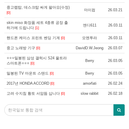
중고랩탑, 데스크탑 싸게 팔아요(수정)
마이컴
26.03.21
[0]
skin miso 화장품 세트 4종류 공장 출
엔디611
26.03.11
하가에 드립니다
[1]
핸드폰 케이스 프린트 벤딩 기계
모멘투라
26.03.11
[0]
중고 노래방 기구
DavidD.W.Jeong
26.03.07
[0]
⭐⭐⭐밀봉된 삼성 갤럭시 S24 울트라
Berry
26.03.05
스마트폰⭐⭐⭐
[0]
밀봉된 TV 마운트 스탠드
Berry
26.03.05
[0]
2017년 HONDA ACCORD
amorfati
26.02.24
[0]
고려 수지침 황토 서암뜸 삽니다
slow rabbit
26.02.18
[0]