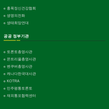
홍푹정신건강협회
생명의전화
생태희망연대
공공 정부기관
토론토총영사관
몬트리올총영사관
벤쿠버총영사관
캐나다한국대사관
KOTRA
민주평통토론토
재외통포협력센터