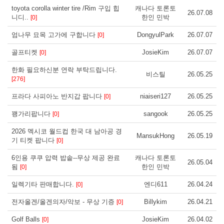
toyota corolla winter tire /Rim 구입 힙
캐나다 토론토
26.07.08
니디..
한인 민박
[0]
엄나무 묘목 고가에 구합니다
DongyulPark
26.07.07
[0]
골프티켓
JosieKim
26.07.07
[0]
한화 필요하신분 연락 부탁드립니다.
비스틸
26.05.25
[276]
프라다 사피아노 반지갑 팝니다
niaiseri127
26.05.25
[0]
꽹가리팝니다
sangook
26.05.25
[0]
2026 멕시코 월드컵 한국 대 남아공 경
MansukHong
26.05.19
기 티켓 팝니다
[0]
6인용 쿠쿠 압력 밥솥--무상 제공 완료
캐나다 토론토
26.05.04
됨
한인 민박
[0]
일렉기타 판매합니다.
엔디611
26.04.24
[0]
전자올겐/올겐의자/악보 - 무상 기증
Billykim
26.04.21
[0]
Golf Balls
JosieKim
26.04.02
[0]