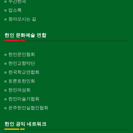
주간한국
업소록
찾아오시는 길
한인 문화예술 연합
한인문인협회
한인교향악단
한국학교연합회
토론토한인회
한인여성회
한인미술가협회
온주한인실협인협회
한인 공익 네트워크