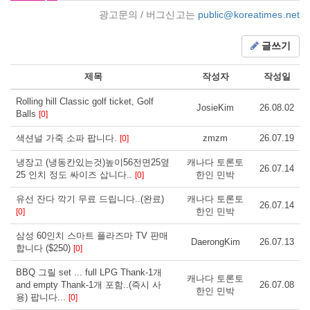
광고문의 / 버그신고는
public@koreatimes.net
글쓰기
제목
작성자
작성일
Rolling hill Classic golf ticket, Golf
JosieKim
26.08.02
Balls
[0]
색션널 가죽 소파 팝니다.
zmzm
26.07.19
[0]
냉장고 (냉동칸있는것)높이56전면25옆
캐나다 토론토
26.07.14
25 인치 정도 싸이즈 삽니다..
한인 민박
[0]
유선 잔다 깍기 무료 드립니다..(완료)
캐나다 토론토
26.07.14
한인 민박
[0]
삼성 60인치 스마트 플라즈마 TV 판매
DaerongKim
26.07.13
합니다 ($250)
[0]
BBQ 그릴 set ... full LPG Thank-1개
캐나다 토론토
and empty Thank-1개 포함..(즉시 사
26.07.08
한인 민박
용) 팝니다...
[0]