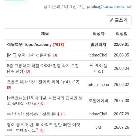
광고문의 / 버그신고는
public@koreatimes.net
글쓰기
제목
작성자
작성일
석탑학원 Tops Academy
웹관리자
22.09.01
[7617]
[MIT] 수학 과학 전문학원
titimoChoi
26.08.05
[0]
8월 고등학교 학점 OSSD 집중 학기 모집
ELPIS (엘
26.08.04
(4주 완성)
피스)
[0]
토론토 대학 박사 전과목 과외 (gr.4 to 12)
tutorallinone
26.08.02
[0]
[⭐무료나눔] IB 파이널, 시험지와 답지만 보
로얄아이비
26.07.30
고 끝내실 건가요?
[0]
수학/과학 성적관리 전문 튜터
titimoChoi
26.07.29
[0]
영어 공부 10년, 왜 아직도 입만 떼면 머릿
JM
26.07.26
속이 하얘질까요?
[0]