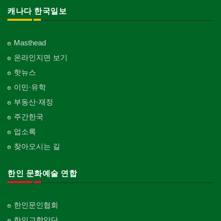
캐나다 한국일보
Masthead
온라인지면 보기
핫뉴스
이민·유학
부동산·재정
주간한국
업소록
찾아오시는 길
한인 문화예술 연합
한인문인협회
한인교향악단