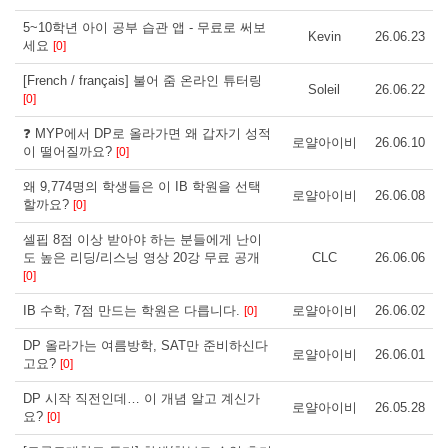
5~10학년 아이 공부 습관 앱 - 무료로 써보
Kevin
26.06.23
세요
[0]
[French / français] 불어 줌 온라인 튜터링
Soleil
26.06.22
[0]
❓ MYP에서 DP로 올라가면 왜 갑자기 성적
로얄아이비
26.06.10
이 떨어질까요?
[0]
왜 9,774명의 학생들은 이 IB 학원을 선택
로얄아이비
26.06.08
할까요?
[0]
셀핍 8점 이상 받아야 하는 분들에게 난이
도 높은 리딩/리스닝 영상 20강 무료 공개
CLC
26.06.06
[0]
IB 수학, 7점 만드는 학원은 다릅니다.
로얄아이비
26.06.02
[0]
DP 올라가는 여름방학, SAT만 준비하신다
로얄아이비
26.06.01
고요?
[0]
DP 시작 직전인데… 이 개념 알고 계신가
로얄아이비
26.05.28
요?
[0]