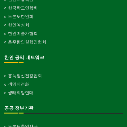
한국학교연합회
토론토한인회
한인여성회
한인미술가협회
온주한인실협인협회
한인 공익 네트워크
홍푹정신건강협회
생명의전화
생태희망연대
공공 정부기관
토론토총영사관