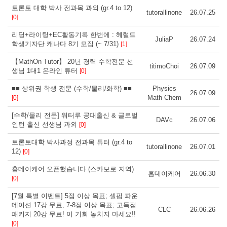
토론토 대학 박사 전과목 과외 (gr.4 to 12)
tutorallinone
26.07.25
[0]
리딩+라이팅+EC활동기록 한번에 : 헤럴드
JuliaP
26.07.24
학생기자단 캐나다 8기 모집 (~ 7/31)
[1]
【MathOn Tutor】 20년 경력 수학전문 선
titimoChoi
26.07.09
생님 1대1 온라인 튜터
[0]
■■ 상위권 학생 전문 (수학/물리/화학) ■■
Physics
26.07.09
Math Chem
[0]
[수학/물리 전문] 워터루 공대출신 & 글로벌
DAVc
26.07.06
인턴 출신 선생님 과외
[0]
토론토대학 박사과정 전과목 튜터 (gr.4 to
tutorallinone
26.07.01
12)
[0]
홈데이케어 오픈했습니다 (스카보로 지역)
홈데이케어
26.06.30
[0]
[7월 특별 이벤트] 5점 이상 목표; 셀핍 파운
데이션 17강 무료, 7-8점 이상 목표; 고득점
CLC
26.06.26
패키지 20강 무료! 이 기회 놓치지 마세요!!
[0]