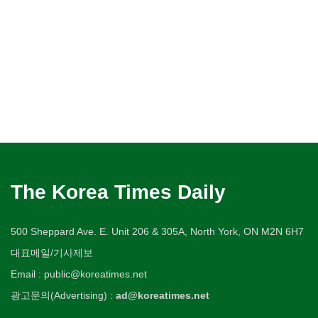
The Korea Times Daily
500 Sheppard Ave. E. Unit 206 & 305A, North York, ON M2N 6H7
대표메일/기사제보
Email : public@koreatimes.net
광고문의(Advertising) :
ad@koreatimes.net