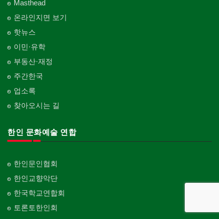
Masthead
온라인지면 보기
핫뉴스
이민·유학
부동산·재정
주간한국
업소록
찾아오시는 길
한인 문화예술 연합
한인문인협회
한인교향악단
한국학교연합회
토론토한인회