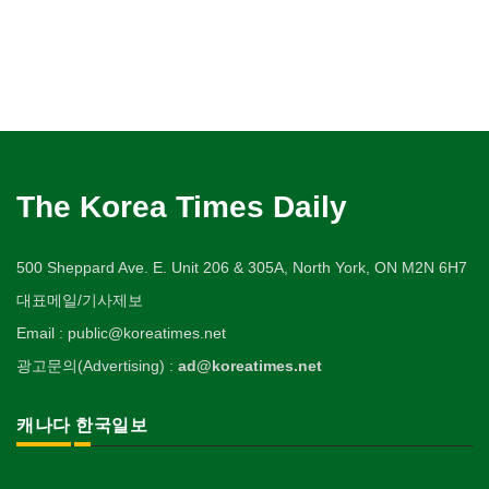
The Korea Times Daily
500 Sheppard Ave. E. Unit 206 & 305A, North York, ON M2N 6H7
대표메일/기사제보
Email : public@koreatimes.net
광고문의(Advertising) :
ad@koreatimes.net
캐나다 한국일보