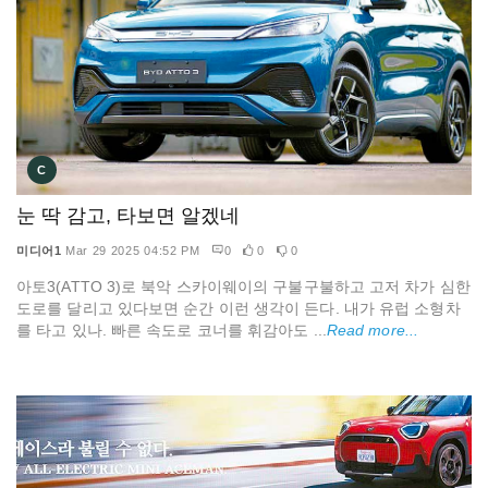
C
눈 딱 감고, 타보면 알겠네
미디어1
Mar 29 2025 04:52 PM
0
0
0
아토3(ATTO 3)로 북악 스카이웨이의 구불구불하고 고저 차가 심한
도로를 달리고 있다보면 순간 이런 생각이 든다. 내가 유럽 소형차
를 타고 있나. 빠른 속도로 코너를 휘감아도 ...
Read more...