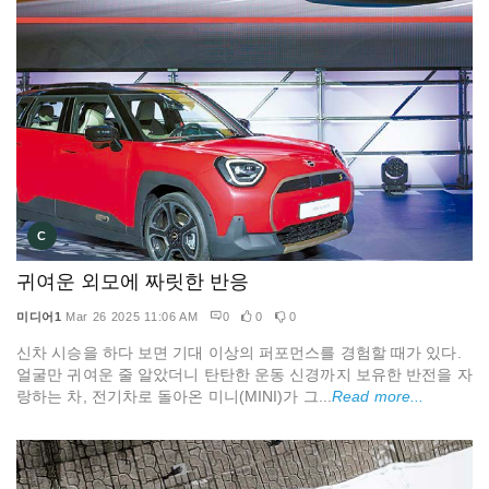
C
귀여운 외모에 짜릿한 반응
미디어1
Mar 26 2025 11:06 AM
0
0
0
신차 시승을 하다 보면 기대 이상의 퍼포먼스를 경험할 때가 있다.
얼굴만 귀여운 줄 알았더니 탄탄한 운동 신경까지 보유한 반전을 자
랑하는 차, 전기차로 돌아온 미니(MINI)가 그...
Read more...