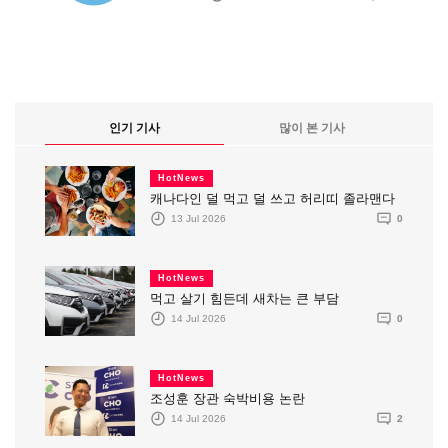
인기 기사
많이 본 기사
HotNews
캐나다인 덜 먹고 덜 쓰고 허리띠 졸라맨다
13 Jul 2026
0
HotNews
먹고 살기 힘든데 새차는 큰 부담
14 Jul 2026
0
HotNews
조성훈 장관 숙박비용 논란
14 Jul 2026
2