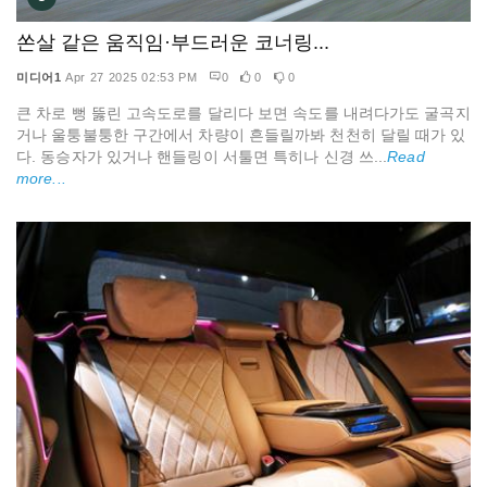
쏜살 같은 움직임·부드러운 코너링...
미디어1
Apr 27 2025 02:53 PM
0
0
0
큰 차로 뻥 뚫린 고속도로를 달리다 보면 속도를 내려다가도 굴곡지
거나 울퉁불퉁한 구간에서 차량이 흔들릴까봐 천천히 달릴 때가 있
다. 동승자가 있거나 핸들링이 서툴면 특히나 신경 쓰...
Read
more...