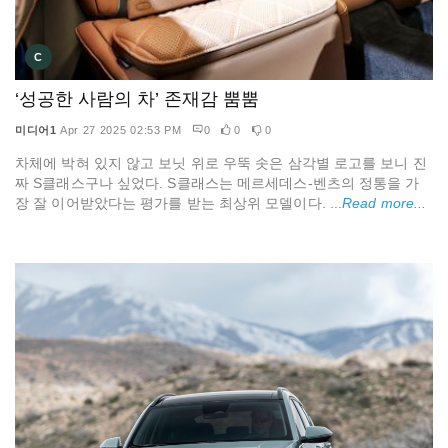
C
‘성공한 사람의 차’ 존재감 뿜뿜
미디어1
Apr 27 2025 02:53 PM
0
0
0
차체에 박혀 있지 않고 보닛 위로 우뚝 솟은 삼각별 로고를 보니 진
짜 S클래스구나 싶었다. S클래스는 메르세데스-벤츠의 정통을 가
장 잘 이어받았다는 평가를 받는 최상위 모델이다. ...
Read more...