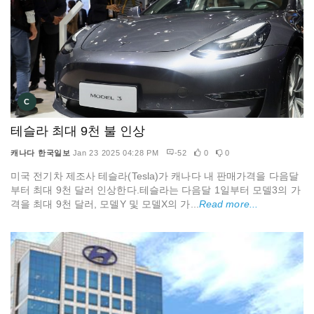
C
테슬라 최대 9천 불 인상
캐나다 한국일보
Jan 23 2025 04:28 PM
-52
0
0
미국 전기차 제조사 테슬라(Tesla)가 캐나다 내 판매가격을 다음달
부터 최대 9천 달러 인상한다.테슬라는 다음달 1일부터 모델3의 가
격을 최대 9천 달러, 모델Y 및 모델X의 가...
Read more...