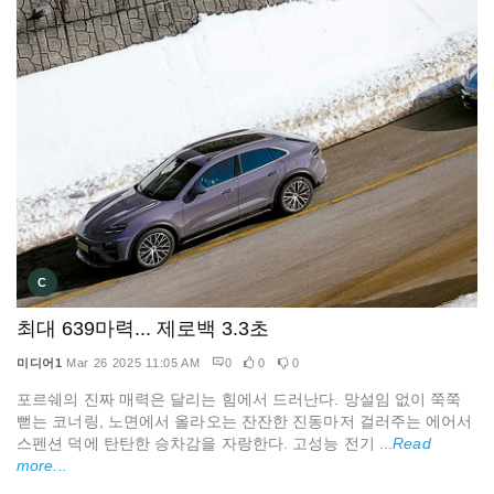
C
최대 639마력... 제로백 3.3초
미디어1
Mar 26 2025 11:05 AM
0
0
0
포르쉐의 진짜 매력은 달리는 힘에서 드러난다. 망설임 없이 쭉쭉
뻗는 코너링, 노면에서 올라오는 잔잔한 진동마저 걸러주는 에어서
스펜션 덕에 탄탄한 승차감을 자랑한다. 고성능 전기 ...
Read
more...