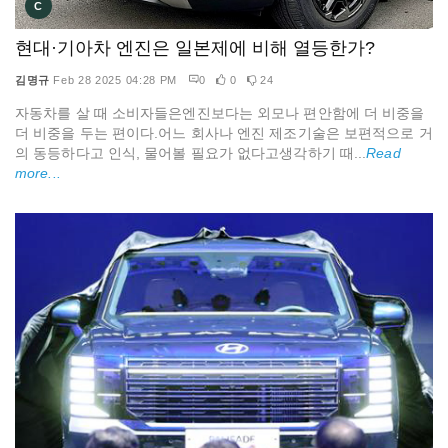
C
현대·기아차 엔진은 일본제에 비해 열등한가?
김명규
Feb 28 2025 04:28 PM
0
0
24
자동차를 살 때 소비자들은엔진보다는 외모나 편안함에 더 비중을
더 비중을 두는 편이다.어느 회사나 엔진 제조기술은 보편적으로 거
의 동등하다고 인식, 물어볼 필요가 없다고생각하기 때...
Read
more...