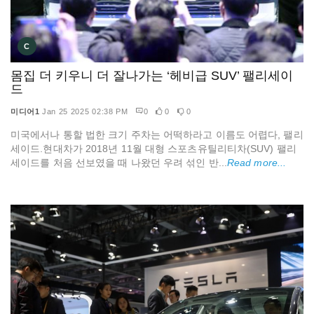
C
몸집 더 키우니 더 잘나가는 ‘헤비급 SUV’ 팰리세이
드
미디어1
Jan 25 2025 02:38 PM
0
0
0
미국에서나 통할 법한 크기 주차는 어떡하라고 이름도 어렵다, 팰리
세이드.현대차가 2018년 11월 대형 스포츠유틸리티차(SUV) 팰리
세이드를 처음 선보였을 때 나왔던 우려 섞인 반...
Read more...