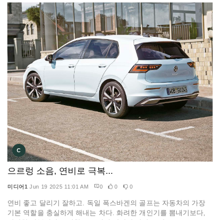
C
으르렁 소음, 연비로 극복...
미디어1
Jun 19 2025 11:01 AM
0
0
0
연비 좋고 달리기 잘하고. 독일 폭스바겐의 골프는 자동차의 가장
기본 역할을 충실하게 해내는 차다. 화려한 개인기를 뽐내기보다,