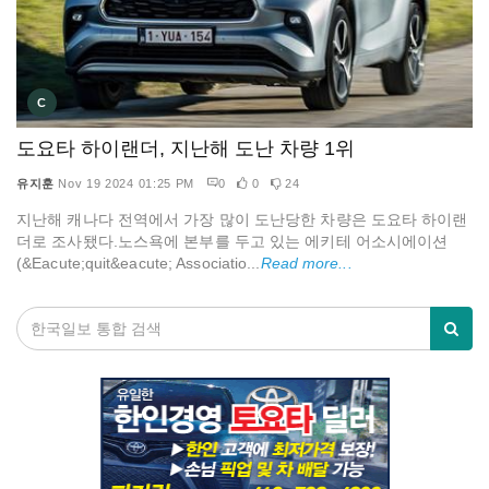
C
도요타 하이랜더, 지난해 도난 차량 1위
유지훈
Nov 19 2024 01:25 PM
0
0
24
지난해 캐나다 전역에서 가장 많이 도난당한 차량은 도요타 하이랜
더로 조사됐다.노스욕에 본부를 두고 있는 에키테 어소시에이션
(&Eacute;quit&eacute; Associatio...
Read more...