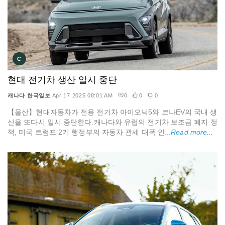
C
현대 전기차 생산 일시 중단
캐나다 한국일보
Apr 17 2025 08:01 AM
0
0
0
【울산】현대자동차가 전용 전기차 아이오닉5와 코나EV의 국내 생
산을 또다시 일시 중단한다.캐나다와 유럽의 전기차 보조금 폐지 정
책, 미국 트럼프 2기 행정부의 자동차 관세 대폭 인...
Read more...