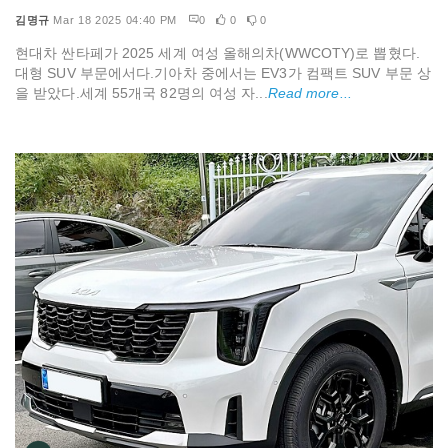
김명규
Mar 18 2025 04:40 PM
0
0
0
현대차 싼타페가 2025 세계 여성 올해의차(WWCOTY)로 뽑혔다.
대형 SUV 부문에서다.기아차 중에서는 EV3가 컴팩트 SUV 부문 상
을 받았다.세계 55개국 82명의 여성 자...
Read more...