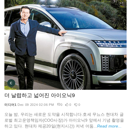
C
더 날렵하고 넓어진 아이오닉9
미디어1
Dec 09 2024 02:06 PM
0
0
0
오늘 밤, 우리는 새로운 도약을 시작합니다.호세 무뇨스 현대차 글
로벌 최고운영책임자(COO사장)가 아이오닉9 앞에서 기념 촬영을
하고 있다. 현대차 제공20일(현지시간) 저녁 어둠...
Read more...