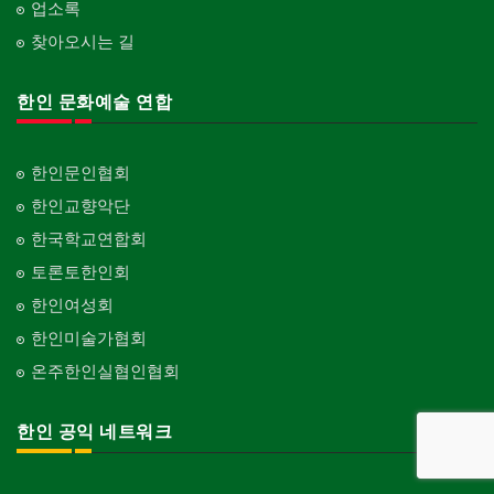
업소록
찾아오시는 길
한인 문화예술 연합
한인문인협회
한인교향악단
한국학교연합회
토론토한인회
한인여성회
한인미술가협회
온주한인실협인협회
한인 공익 네트워크