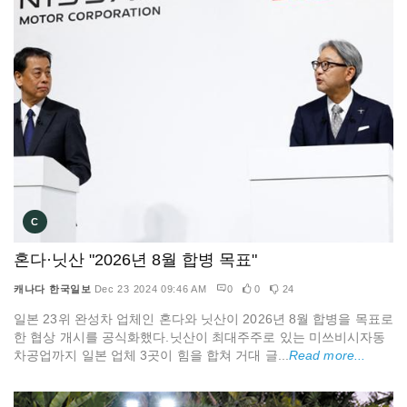
C
혼다·닛산 "2026년 8월 합병 목표"
캐나다 한국일보
Dec 23 2024 09:46 AM
0
0
24
일본 23위 완성차 업체인 혼다와 닛산이 2026년 8월 합병을 목표로
한 협상 개시를 공식화했다.닛산이 최대주주로 있는 미쓰비시자동
차공업까지 일본 업체 3곳이 힘을 합쳐 거대 글...
Read more...