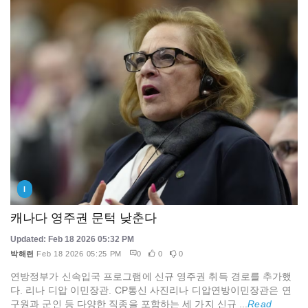
I
캐나다 영주권 문턱 낮춘다
Updated: Feb 18 2026 05:32 PM
박해련
Feb 18 2026 05:25 PM
0
0
0
연방정부가 신속입국 프로그램에 신규 영주권 취득 경로를 추가했
다. 리나 디압 이민장관. CP통신 사진리나 디압연방이민장관은 연
구원과 군인 등 다양한 직종을 포함하는 세 가지 신규 ...
Read