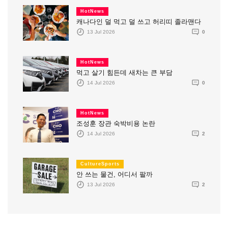
HotNews
캐나다인 덜 먹고 덜 쓰고 허리띠 졸라맨다
13 Jul 2026
0
HotNews
먹고 살기 힘든데 새차는 큰 부담
14 Jul 2026
0
HotNews
조성훈 장관 숙박비용 논란
14 Jul 2026
2
CultureSports
안 쓰는 물건, 어디서 팔까
13 Jul 2026
2