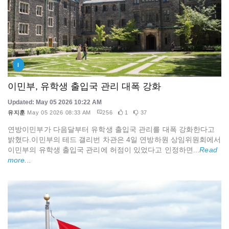
I
이민부, 유학생 출입국 관리 대폭 강화
Updated: May 05 2026 10:22 AM
유지훈
May 05 2026 08:33 AM
256
1
37
연방이민부가 다음달부터 유학생 출입국 관리를 대폭 강화한다고
밝혔다.이민부의 테드 갤리번 차관은 4일 연방하원 상임위원회에서
이민부의 유학생 출입국 관리에 허점이 있었다고 인정하면...
Read
more...