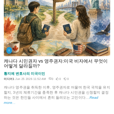
I
캐나다 시민권자 vs 영주권자:미국 비자에서 무엇이
어떻게 달라질까?
황지예 변호사의 미국이민
미디어1
Jun 25 2026 11:52 AM
0
0
0
캐나다 영주권을 취득한 이후, 영주권자로 머물며 한국 국적을 유지
할지, 3년의 체류기간을 충족한 후 캐나다 시민권을 신청할지 결정
하는 것은 한인들 사이에서 흔히 들려오는 고민이다....
Read
more...