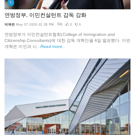
I
연방정부, 이민컨설턴트 감독 강화
박해련
May 07 2026 01:28 PM
0
0
0
연방정부가 이민컨설턴트협회(College of Immigration and
Citizenship Consultants)에 대한 감독 개혁안을 6일 발표했다. 이번
개혁은 이민과 시...
Read more...