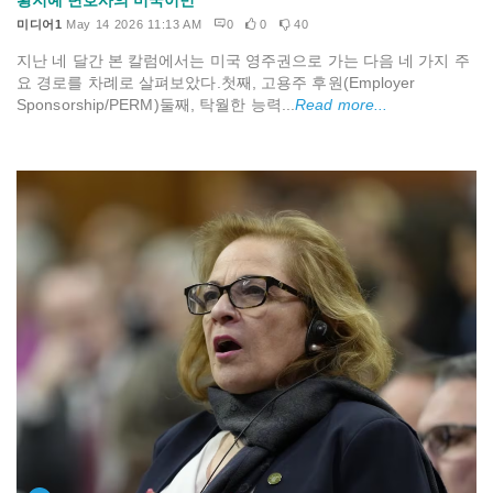
황지예 변호사의 미국이민
미디어1
May 14 2026 11:13 AM
0
0
40
지난 네 달간 본 칼럼에서는 미국 영주권으로 가는 다음 네 가지 주
요 경로를 차례로 살펴보았다.첫째, 고용주 후원(Employer
Sponsorship/PERM)둘째, 탁월한 능력...
Read more...