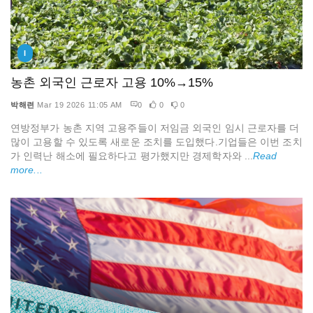
I
농촌 외국인 근로자 고용 10%→15%
박해련
Mar 19 2026 11:05 AM
0
0
0
연방정부가 농촌 지역 고용주들이 저임금 외국인 임시 근로자를 더
많이 고용할 수 있도록 새로운 조치를 도입했다.기업들은 이번 조치
가 인력난 해소에 필요하다고 평가했지만 경제학자와 ...
Read
more...