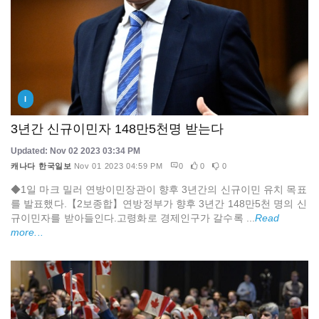
I
3년간 신규이민자 148만5천명 받는다
Updated: Nov 02 2023 03:34 PM
캐나다 한국일보
Nov 01 2023 04:59 PM
0
0
0
◆1일 마크 밀러 연방이민장관이 향후 3년간의 신규이민 유치 목표
를 발표했다.【2보종합】연방정부가 향후 3년간 148만5천 명의 신
규이민자를 받아들인다.고령화로 경제인구가 갈수록 ...
Read
more...