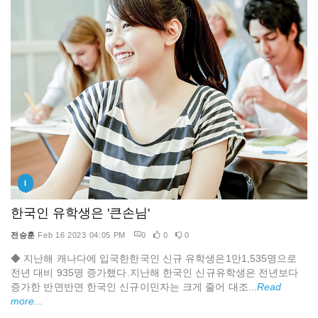
I
한국인 유학생은 '큰손님'
전승훈
Feb 16 2023 04:05 PM
0
0
0
◆ 지난해 캐나다에 입국한한국인 신규 유학생은1만1,535명으로
전년 대비 935명 증가했다.지난해 한국인 신규유학생은 전년보다
증가한 반면반면 한국인 신규이민자는 크게 줄어 대조...
Read
more...