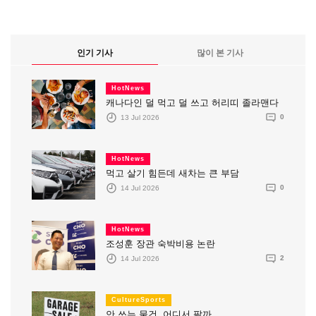
인기 기사
많이 본 기사
HotNews
캐나다인 덜 먹고 덜 쓰고 허리띠 졸라맨다
13 Jul 2026
0
HotNews
먹고 살기 힘든데 새차는 큰 부담
14 Jul 2026
0
HotNews
조성훈 장관 숙박비용 논란
14 Jul 2026
2
CultureSports
안 쓰는 물건, 어디서 팔까