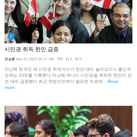
I
시민권 취득 한인 급증
전승훈
Mar 07 2023 04:27 PM
0
0
0
지난해 한국인 새 시민권 취득자수가 전년 대비 늘어났으나 출신국
순위는 33위를 기록했다.지난해 캐나다 시민권을 취득한 한인이 전
년 대비 급증했다.최근 연방이민부가 발표한 자료에 ...
Read
more...