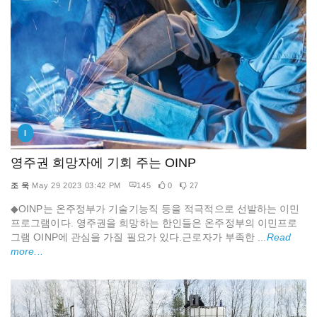
I
영주권 희망자에 기회 주는 OINP
조 욱
May 29 2023 03:42 PM
145
0
27
◆OINP는 온주정부가 기술기능직 등을 적극적으로 선발하는 이민
프로그램이다. 영주권을 희망하는 한인들은 온주정부의 이민프로
그램 OINP에 관심을 가질 필요가 있다.근로자가 부족한 ...
Read
more...