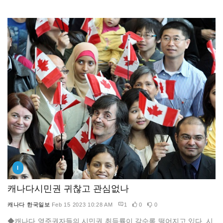
I
캐나다시민권 귀찮고 관심없나
캐나다 한국일보
Feb 15 2023 10:28 AM
1
0
0
◆캐나다 영주권자들의 시민권 취득률이 갈수록 떨어지고 있다. 시