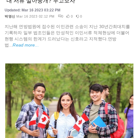
"내 서류 깔아뭉개? 두고보자"
Updated: Mar 16 2023 03:22 PM
박영신
Mar 16 2023 02:12 PM
0
0
0
지난해 연방법원에 접수된 이민관련 소송이 지난 30년간최대치를
기록하자 일부 법조인들은 만성적인 이민서류 적체현상에 더불어
현행 시스템의 한계가 드러났다는 신호라고 지적했다.연방
법...
Read more...