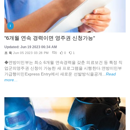
I
"6개월 연속 경력이면 영주권 신청가능"
Updated: Jun 19 2023 06:34 AM
조 욱
Jun 05 2023 03:28 PM
0
0
1
◆연방이민부는 최소 6개월 연속경력을 갖춘 의료보건 등 특정 직
업군의영주권 신청이 가능한 새 프로그램을 시행한다.연방이민부
가급행이민Express Entry에서 새로운 선발방식을공개...
Read
more...