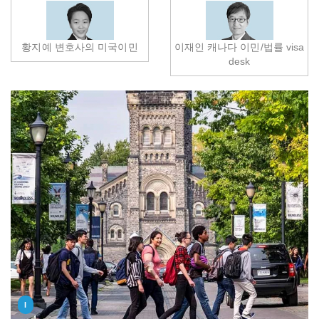
황지예 변호사의 미국이민
이재인 캐나다 이민/법률 visa
desk
I