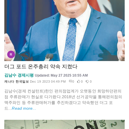
R
더그 포드 온주총리 약속 지켰다
김남수 경제시평
Updated: May 27 2025 10:55 AM
캐나다 한국일보
Dec 19 2023 04:49 PM
0
0
0
김남수(경제 컨설턴트)한인 편의점업계가 오랫동안 희망하던편의
점 주류판매가 현실로 다가왔다.2018년 선거공약을 통해편의점의
맥주와인 등 주류판매허가를 추진하겠다고 약속했던 더그 포
드...
Read more...