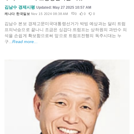
김남수 경제시평
Updated: May 27 2025 10:57 AM
캐나다 한국일보
Nov 15 2024 08:38 AM
0
0
0
김남수 본보 경제고문미국대통령선거가 박빙 예상과는 달리 트럼
프의낙승으로 끝나니 조금은 싱겁다.트럼프는 상하원의 과반수 의
석을 손쉽게 확보함으로써 앞으로 트럼프전행의 독주시대는 누
구...
Read more...