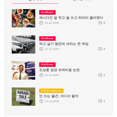
HotNews
캐나다인 덜 먹고 덜 쓰고 허리띠 졸라맨다
13 Jul 2026
0
HotNews
먹고 살기 힘든데 새차는 큰 부담
14 Jul 2026
0
HotNews
조성훈 장관 숙박비용 논란
14 Jul 2026
2
CultureSports
안 쓰는 물건, 어디서 팔까
13 Jul 2026
2