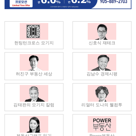
헌팅턴크로스 모기지
신호식 재테크
허진구 부동산 세상
김남수 경제시평
김태완의 모기지 칼럼
리얼터 도나의 웰컴투
부동산그래프 읽기
Power부동산