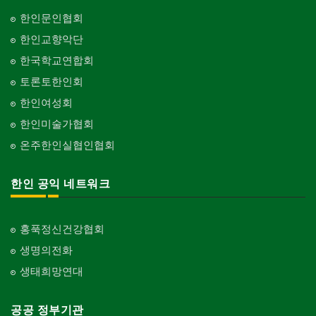
한인문인협회
한인교향악단
한국학교연합회
토론토한인회
한인여성회
한인미술가협회
온주한인실협인협회
한인 공익 네트워크
홍푹정신건강협회
생명의전화
생태희망연대
공공 정부기관