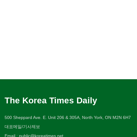
The Korea Times Daily
500 Sheppard Ave. E. Unit 206 & 305A, North York, ON M2N 6H7
대표메일/기사제보
Email : public@koreatimes.net