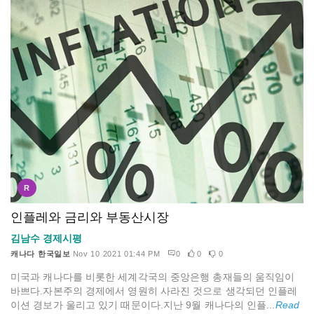
R
인플레와 금리와 부동산시장
김남수 경제시평
캐나다 한국일보
Nov 10 2021 01:44 PM
0
0
0
미국과 캐나다를 비롯한 세계각국의 중앙은행 총재들의 움직임이
바쁘다.자본주의 경제에서 영원히 사라진 것으로 생각되던 인플레
이션 경보가 울리고 있기 때문이다.지난 9월 캐나다의 인플...
Read