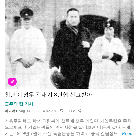
W
청년 이성우 곽재기 8년형 선고받아
금주의 탑 기사
미디어1
Aug 18 2022 10:08 AM
0
0
0
신흥무관학교 학생 김원봉의 설득에 모두 의열단 가입독립은 무력
으로체포된 의열단원들의 인적사항을 살펴보면 다음과 같다.곽재
기는 1919년 7월에 조선 독립운동을 하려고 중국 길림성으...
Read