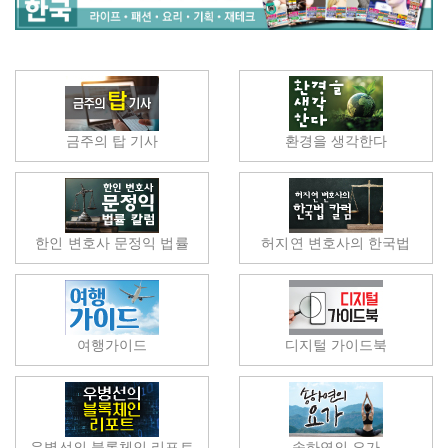
금주의 탑 기사
환경을 생각한다
한인 변호사 문정익 법률
허지연 변호사의 한국법
여행가이드
디지털 가이드북
우병선의 블록체인 리포트
송하연의 요가