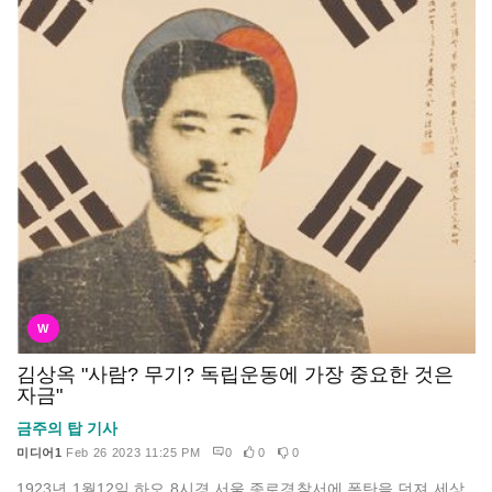
W
김상옥 "사람? 무기? 독립운동에 가장 중요한 것은
자금"
금주의 탑 기사
미디어1
Feb 26 2023 11:25 PM
0
0
0
1923년 1월12일 하오 8시경 서울 종로경찰서에 폭탄을 던져 세상