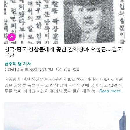
W
영국·중국 경찰들에게 쫓긴 김익상과 오성륜... 결국
구금
금주의 탑 기사
미디어1
Jan 15 2023 12:25 PM
0
0
0
이종암이 던진 폭탄은 영국 군인이 발로 차서 바다에 버렸다. 이종
암은 군중들 틈을 헤치고 한참 달아나다가 위에 덮어 입고 있던 외
투를 벗어 버리고 태연히 걸어서 동지 들이 세워 놓...
Read more...