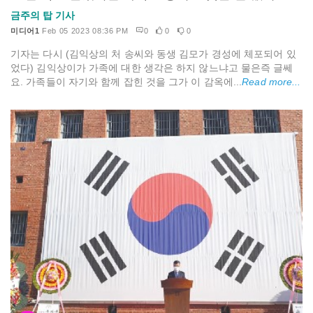
금주의 탑 기사
미디어1
Feb 05 2023 08:36 PM
0
0
0
기자는 다시 (김익상의 처 송씨와 동생 김모가 경성에 체포되어 있
었다) 김익상이가 가족에 대한 생각은 하지 않느냐고 물은즉 글쎄
요. 가족들이 자기와 함께 잡힌 것을 그가 이 감옥에...
Read more...