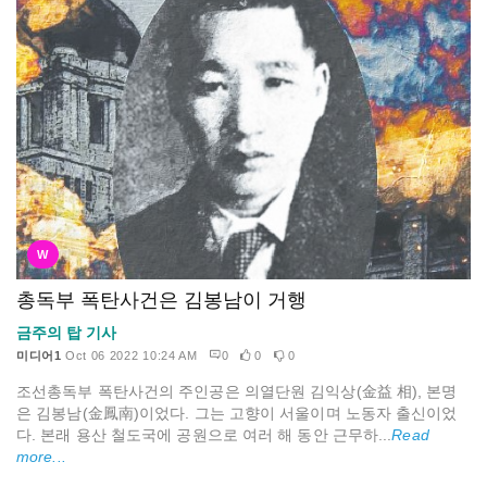
W
총독부 폭탄사건은 김봉남이 거행
금주의 탑 기사
미디어1
Oct 06 2022 10:24 AM
0
0
0
조선총독부 폭탄사건의 주인공은 의열단원 김익상(金益 相), 본명
은 김봉남(金鳳南)이었다. 그는 고향이 서울이며 노동자 출신이었
다. 본래 용산 철도국에 공원으로 여러 해 동안 근무하...
Read
more...