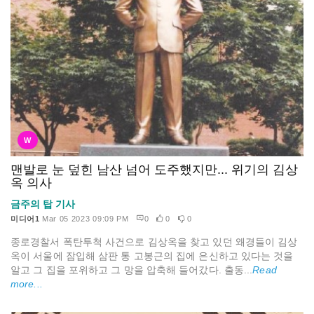
W
맨발로 눈 덮힌 남산 넘어 도주했지만... 위기의 김상
옥 의사
금주의 탑 기사
미디어1
Mar 05 2023 09:09 PM
0
0
0
종로경찰서 폭탄투척 사건으로 김상옥을 찾고 있던 왜경들이 김상
옥이 서울에 잠입해 삼판 통 고봉근의 집에 은신하고 있다는 것을
알고 그 집을 포위하고 그 망을 압축해 들어갔다. 출동...
Read
more...