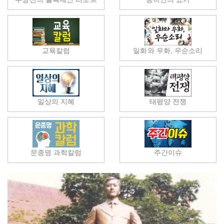
교육칼럼
일화와 우화, 우순소리
일상의 지혜
태평양 전쟁
문종명 과학칼럼
주간이슈