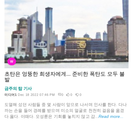
W
초탄은 엉뚱한 희생자에게... 준비한 폭탄도 모두 불
발
금주의 탑 기사
미디어1
Dec 18 2022 07:46 PM
0
0
0
도열해 섰던 사람들 중 몇 사람이 앞으로 나서며 인사를 한다. 다나
까는 손을 들어 경례를 받으며 미소의 얼굴로 천천히 걸음을 옮겼
다.옳다. 이때다. 오성륜은 기회를 놓치지 않고 감...
Read more...