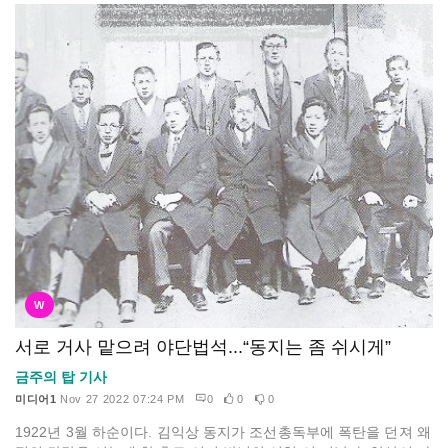
W
서로 거사 맡으려 야단법석...“동지는 좀 쉬시게”
금주의 탑 기사
미디어1
Nov 27 2022 07:24 PM
0
0
0
1922년 3월 하순이다. 김익상 동지가 조선총독부에 폭탄을 던져 왜