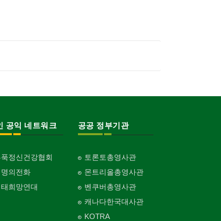
인 공익 네트워크
공공 정부기관
홍푹정신건강협회
토론토총영사관
생명의전화
몬트리올총영사관
생태희망연대
벤쿠버총영사관
캐나다한국대사관
KOTRA