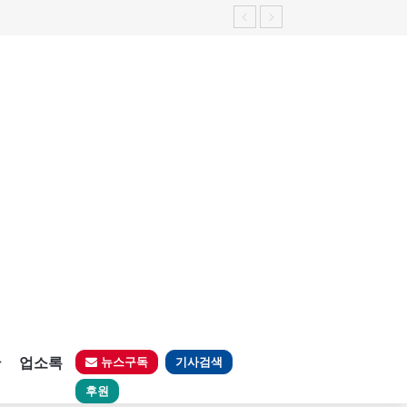
판
업소록
뉴스구독
기사검색
후원