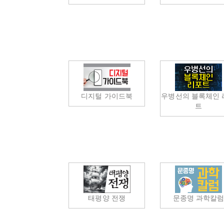
디지털 가이드북
우병선의 블록체인 
트
태평양 전쟁
문종명 과학칼