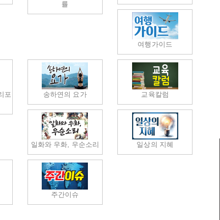
률
여행가이드
리포
송하연의 요가
교육칼럼
일화와 우화, 우순소리
일상의 지혜
럼
주간이슈