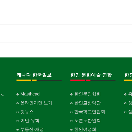
캐나다 한국일보
한인 문화예술 연합
한
Masthead
한인문인협회
k,
온라인지면 보기
한인교향악단
핫뉴스
한국학교연합회
이민·유학
토론토한인회
부동산·재정
한인여성회