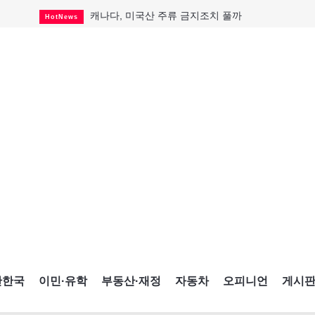
캐나다, 미국산 주류 금지조치 풀까
HotNews
제주 전국체전 10월16일 개막
CultureSports
퇴역 군용기, 산불 진화에 투입
HotNews
국세청 등 해킹 피해자 보상 청구 시작
HotNews
살사축제 총격 용의자 기소
HotNews
아동병원 직원 성범죄 혐의로 기소
HotNews
미국 영주권 수속 한인, 공항서 체포돼
HotNews
K-컬처 크루즈 타고 토론토 달군다
CultureSports
CNE에 한국의 맛과 멋 스며든다
HotNews
간한국
이민·유학
부동산·재정
자동차
오피니언
게시