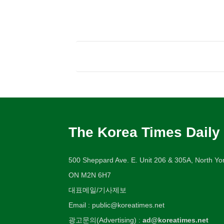
The Korea Times Daily
500 Sheppard Ave. E. Unit 206 & 305A, North Yor
ON M2N 6H7
대표메일/기사제보
Email : public@koreatimes.net
광고문의(Advertising) :
ad@koreatimes.net