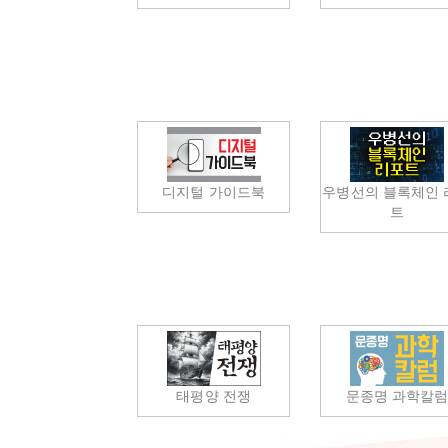
디지털 가이드북
우병선의 블록체인 
트
태평양 전쟁
문종명 과학칼