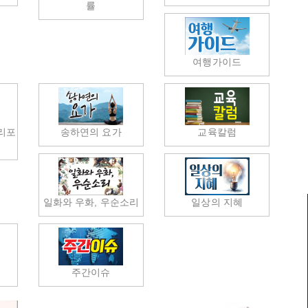
률
여행가이드
리포
송하연의 요가
교육칼럼
일화와 우화, 우순소리
일상의 지혜
럼
주간이슈