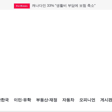
캐나다인 33% "생활비 부담에 보험 축소"
HotNews
해외 수감 한국인 4년 새 25% 늘어
HotNews
"마약 범죄에 연루됐으니 돈 보내라"
HotNews
토론토 살사축제 총격 용의자 체포
HotNews
세계 10대 구조물서 내려오는 CN타워
CultureSports
미시사가서 경찰 수사 중 총격 발생
HotNews
미 총영사관 총격 용의자 2명 체포
HotNews
캐나다 공룡 화석, 주화로 탄생
CultureSports
블루어노인회, 쏠쏠한 지원금 확보
HotNews
간한국
이민·유학
부동산·재정
자동차
오피니언
게시