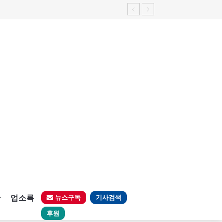
판
업소록
뉴스구독
기사검색
후원