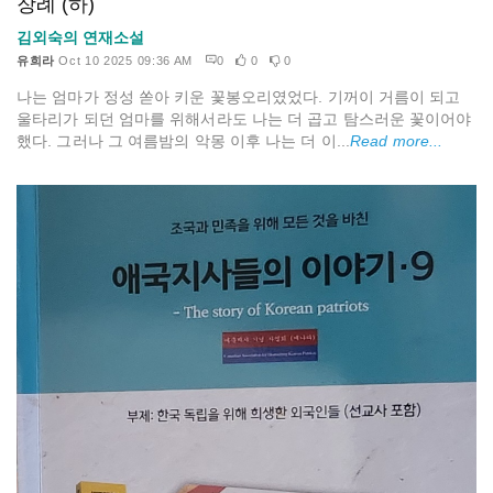
장례 (하)
김외숙의 연재소설
유희라
Oct 10 2025 09:36 AM
0
0
0
나는 엄마가 정성 쏟아 키운 꽃봉오리였었다. 기꺼이 거름이 되고
울타리가 되던 엄마를 위해서라도 나는 더 곱고 탐스러운 꽃이어야
했다. 그러나 그 여름밤의 악몽 이후 나는 더 이...
Read more...