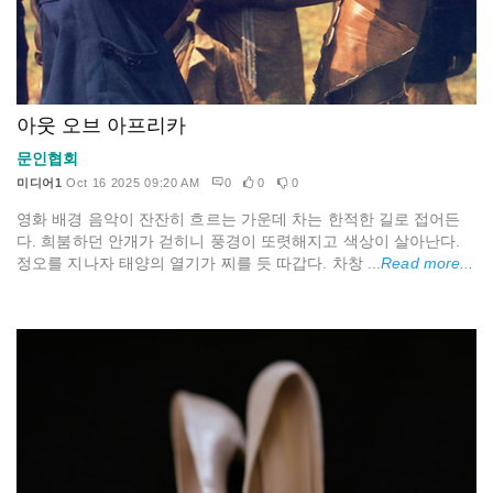
아웃 오브 아프리카
문인협회
미디어1
Oct 16 2025 09:20 AM
0
0
0
영화 배경 음악이 잔잔히 흐르는 가운데 차는 한적한 길로 접어든
다. 희붐하던 안개가 걷히니 풍경이 또렷해지고 색상이 살아난다.
정오를 지나자 태양의 열기가 찌를 듯 따갑다. 차창 ...
Read more...