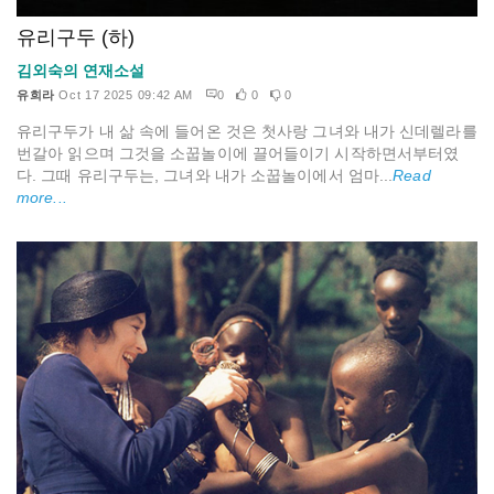
유리구두 (하)
김외숙의 연재소설
유희라
Oct 17 2025 09:42 AM
0
0
0
유리구두가 내 삶 속에 들어온 것은 첫사랑 그녀와 내가 신데렐라를
번갈아 읽으며 그것을 소꿉놀이에 끌어들이기 시작하면서부터였
다. 그때 유리구두는, 그녀와 내가 소꿉놀이에서 엄마...
Read
more...