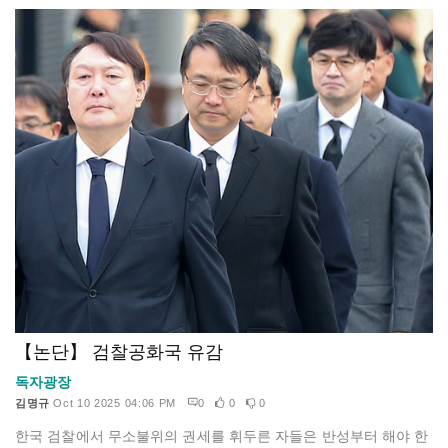
【논단】 검찰공화국 유감
독자광장
김명규
Oct 10 2025 04:06 PM
0
0
0
한국 검찰에서 무소불위의 권세를 휘두른 자들은 반성부터 해야 한