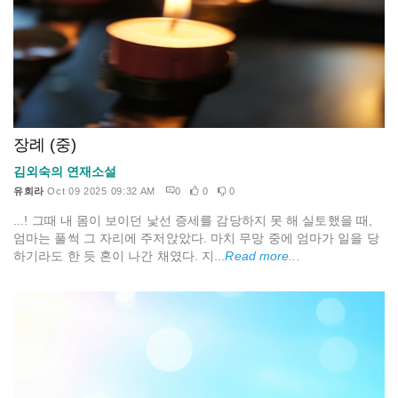
장례 (중)
김외숙의 연재소설
유희라
Oct 09 2025 09:32 AM
0
0
0
...! 그때 내 몸이 보이던 낯선 증세를 감당하지 못 해 실토했을 때,
엄마는 풀썩 그 자리에 주저앉았다. 마치 무망 중에 엄마가 일을 당
하기라도 한 듯 혼이 나간 채였다. 지...
Read more...