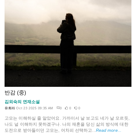
반감 (중)
김외숙의 연재소설
유희라
Oct 23 2025 09:35 AM
0
0
0
고모는 이해하실 줄 알았어요. 가까이서 날 보고도 네가 날 모르듯,
나도 널 이해하지 못하겠구나. 나의 재혼을 당신 삶의 방식에 대한
도전으로 받아들이던 고모는, 어차피 선택하고...
Read more...