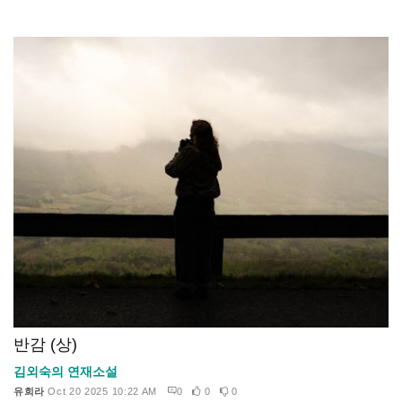
반감 (상)
김외숙의 연재소설
유희라
Oct 20 2025 10:22 AM
0
0
0