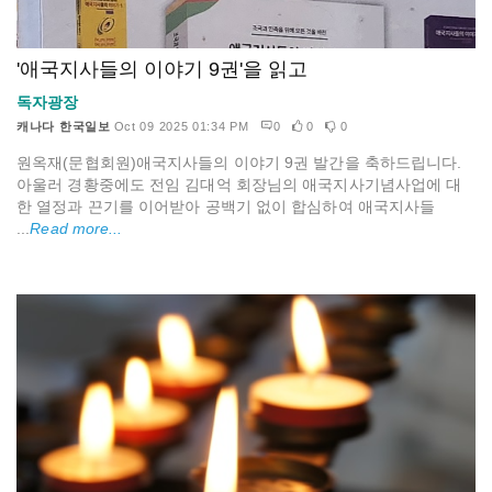
'애국지사들의 이야기 9권'을 읽고
독자광장
캐나다 한국일보
Oct 09 2025 01:34 PM
0
0
0
원옥재(문협회원)애국지사들의 이야기 9권 발간을 축하드립니다.
아울러 경황중에도 전임 김대억 회장님의 애국지사기념사업에 대
한 열정과 끈기를 이어받아 공백기 없이 합심하여 애국지사들
...
Read more...