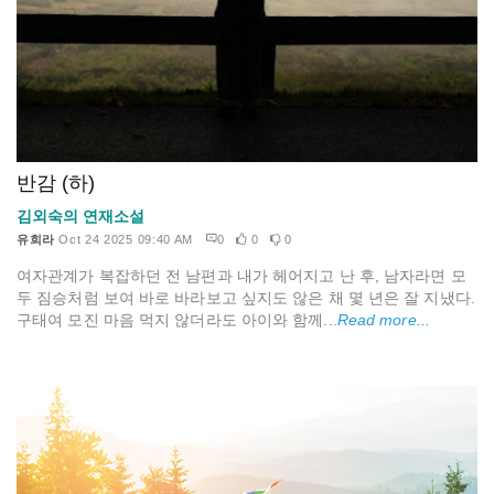
반감 (하)
김외숙의 연재소설
유희라
Oct 24 2025 09:40 AM
0
0
0
여자관계가 복잡하던 전 남편과 내가 헤어지고 난 후, 남자라면 모
두 짐승처럼 보여 바로 바라보고 싶지도 않은 채 몇 년은 잘 지냈다.
구태여 모진 마음 먹지 않더라도 아이와 함께...
Read more...