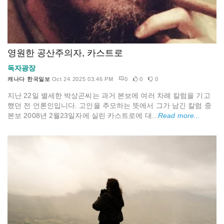
영원한 공산주의자, 카스트로
독자광장
캐나다 한국일보
Oct 24 2025 03:46 PM
0
0
0
지난 22일 별세한 박상곤씨는 과거 본보에 여러 차례 칼럼을 기고
했던 전 언론인입니다. 고인을 추모하는 뜻에서 그가 남긴 칼럼 중
본보 2008년 2월23일자에 실린 카스트로에 대...
Read more...