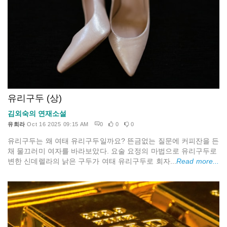
유리구두 (상)
김외숙의 연재소설
유희라
Oct 16 2025 09:15 AM
0
0
0
유리구두는 왜 여태 유리구두일까요? 뜬금없는 질문에 커피잔을 든
채 물끄러미 여자를 바라보았다. 요술 요정의 마법으로 유리구두로
변한 신데렐라의 낡은 구두가 여태 유리구두로 회자...
Read more...