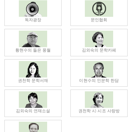
독자광장
문인협회
황현수의 들은 풍월
김외숙의 문학카페
권천학 문학서재
이현수의 인문학 한담
김외숙의 연재소설
권천학 시·시조 사랑방