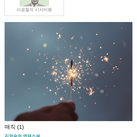
서광철의 시사비평
매직 (1)
김외숙의 연재소설