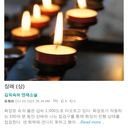
장례 (상)
김외숙의 연재소설
유희라
Oct 06 2025 09:34 AM
0
0
0
화장로 속의 불은 섭씨 1,000도로 타오르고 있다. 화장로가 작동하
는 100여 분 동안 선배와 나는 점검구를 통해 화장의 진행 상태를
점검한다. 센 화력에 견디지 못하고 행여 ...
Read more...