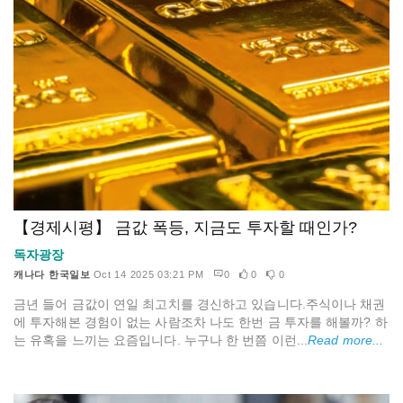
【경제시평】 금값 폭등, 지금도 투자할 때인가?
독자광장
캐나다 한국일보
Oct 14 2025 03:21 PM
0
0
0
금년 들어 금값이 연일 최고치를 경신하고 있습니다.주식이나 채권
에 투자해본 경험이 없는 사람조차 나도 한번 금 투자를 해볼까? 하
는 유혹을 느끼는 요즘입니다. 누구나 한 번쯤 이런...
Read more...