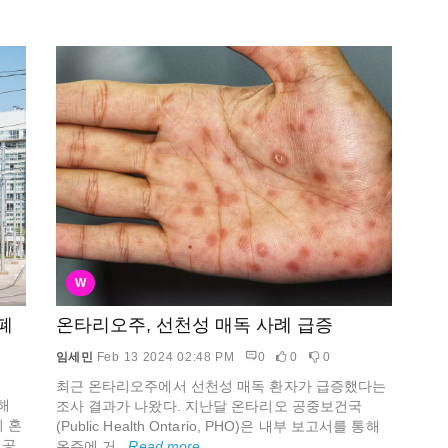
W
폐
온타리오주, 선천성 매독 사례 급증
임세민
Feb 13 2024 02:48 PM
0
0
0
최근 온타리오주에서 선천성 매독 환자가 급증했다는
해
조사 결과가 나왔다. 지난달 온타리오 공중보건국
이 혼
(Public Health Ontario, PHO)은 내부 보고서를 통해
 공
온주에 거...
Read more...