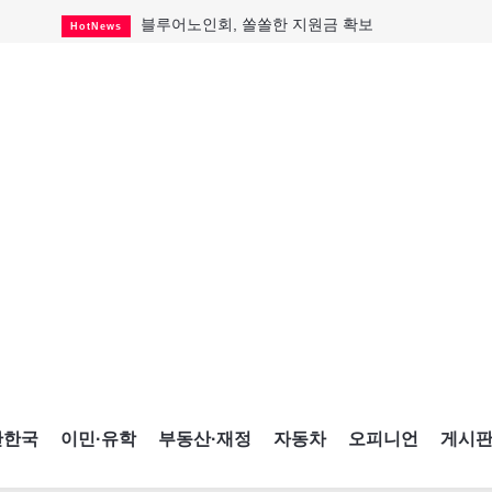
블루어노인회, 쏠쏠한 지원금 확보
HotNews
캐나다인 33% "생활비 부담에 보험 축소"
HotNews
"마약 범죄에 연루됐으니 돈 보내라"
HotNews
토론토 살사축제 총격 용의자 체포
HotNews
세계 10대 구조물서 내려오는 CN타워
CultureSports
이민자의 삶을 문학적 이야기로
CultureSports
미 총영사관 총격 용의자 2명 체포
HotNews
캐나다 공룡 화석, 주화로 탄생
CultureSports
"벌써 내년 여름이 기다려진다"
CultureSports
간한국
이민·유학
부동산·재정
자동차
오피니언
게시