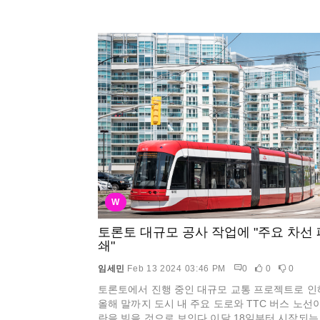
W
토론토 대규모 공사 작업에 "주요 차선 
쇄"
임세민
Feb 13 2024 03:46 PM
0
0
0
토론토에서 진행 중인 대규모 교통 프로젝트로 인
올해 말까지 도시 내 주요 도로와 TTC 버스 노선
란을 빚을 것으로 보인다.이달 18일부터 시작되는