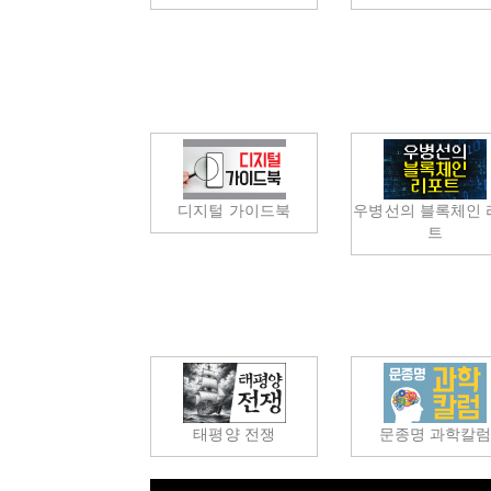
디지털 가이드북
우병선의 블록체인 
트
태평양 전쟁
문종명 과학칼