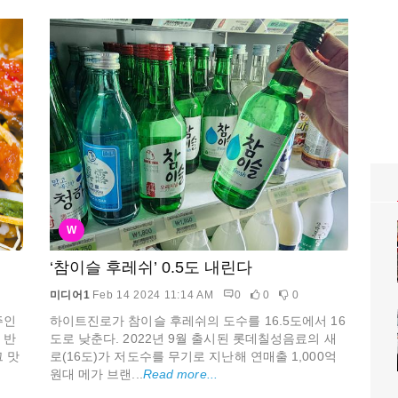
W
‘참이슬 후레쉬’ 0.5도 내린다
미디어1
Feb 14 2024 11:14 AM
0
0
0
하이트진로가 참이슬 후레쉬의 도수를 16.5도에서 16
주인
도로 낮춘다. 2022년 9월 출시된 롯데칠성음료의 새
 반
로(16도)가 저도수를 무기로 지난해 연매출 1,000억
 맛
원대 메가 브랜...
Read more...