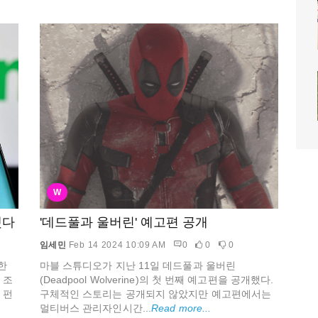
W
했다
'데드풀과 울버린' 예고편 공개
임세민
Feb 14 2024 10:09 AM
0
0
0
한
마블 스튜디오가 지난 11일 데드풀과 울버린
 조
(Deadpool Wolverine)의 첫 번째 예고편을 공개했다.
 펀
구체적인 스토리는 공개되지 않았지만 예고편에서는
멀티버스 관리자인시간...
Read more...