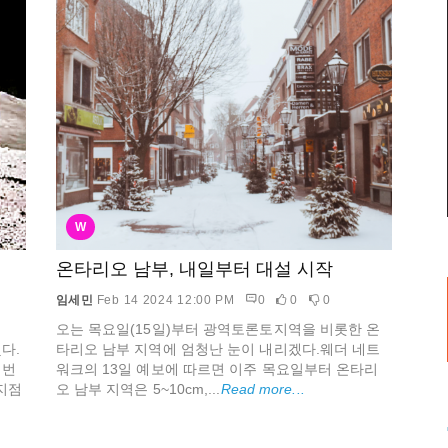
W
온타리오 남부, 내일부터 대설 시작
임세민
Feb 14 2024 12:00 PM
0
0
0
오는 목요일(15일)부터 광역토론토지역을 비롯한 온
다.
타리오 남부 지역에 엄청난 눈이 내리겠다.웨더 네트
 번
워크의 13일 예보에 따르면 이주 목요일부터 온타리
지점
오 남부 지역은 5~10cm,...
Read more...