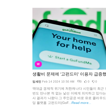
W
생활비 문제에 '고펀드미' 이용자 급증
임세민
Feb 14 2024 10:50 AM
0
0
0
역대급 경제적 위기에 처한캐나다 시민들이 최근 
번도 만나본 적 없는 낯선 이에게 의지하고 있다는
사 결과가 나왔다.그 주인공은 바로 유로 클라우드
딩 플랫폼 고펀드미(GoF...
Read more...