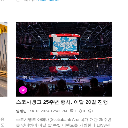
W
스코샤뱅크 25주년 행사, 이달 20일 진행
임세민
Feb 13 2024 12:42 PM
0
0
0
다음
스코샤뱅크 아레나(Scotiabank Arena)가 개관 25주년
로도
을 맞이하여 이달 말 특별 이벤트를 개최한다.1999년