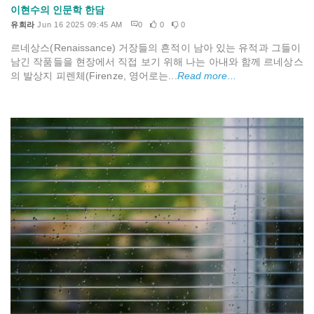
이현수의 인문학 한담
유희라
Jun 16 2025 09:45 AM
0
0
0
르네상스(Renaissance) 거장들의 흔적이 남아 있는 유적과 그들이
남긴 작품들을 현장에서 직접 보기 위해 나는 아내와 함께 르네상스
의 발상지 피렌체(Firenze, 영어로는...
Read more...