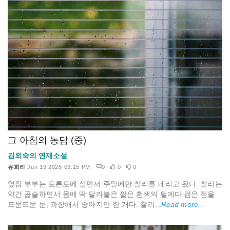
그 아침의 농담 (중)
김외숙의 연재소설
유희라
Jun 19 2025 03:15 PM
0
0
0
옆집 부부는 토론토에 살면서 주말에만 찰리를 데리고 왔다. 찰리는
약간 곱슬하면서 몸에 딱 달라붙은 짧은 흰색의 털에다 검은 점을
드문드문 둔, 과장해서 송아지만 한 개다. 찰리...
Read more...