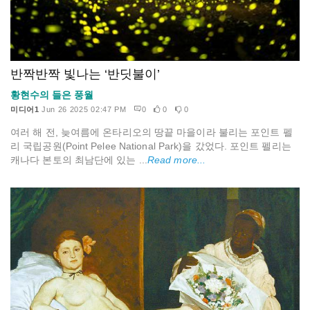
반짝반짝 빛나는 ‘반딧불이’
황현수의 들은 풍월
미디어1
Jun 26 2025 02:47 PM
0
0
0
여러 해 전, 늦여름에 온타리오의 땅끝 마을이라 불리는 포인트 펠
리 국립공원(Point Pelee National Park)을 갔었다. 포인트 펠리는
캐나다 본토의 최남단에 있는 ...
Read more...