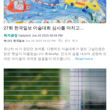
27회 한국일보 미술대회 심사를 마치고…
독자광장
Updated: Jun 20 2025 08:56 PM
캐나다 한국일보
Jun 20 2025 04:02 PM
1
0
0
유난히 비가 잦았던 초여름. 다행히도 미술대회가 열린 그날만큼은
맑은 햇살이 떠올랐습니다.휴&hellip; 안도의 숨을 내쉬며 공원에 모
여든 아이들의 귀여운 얼굴들이 떠오릅니다. ...
Read more...