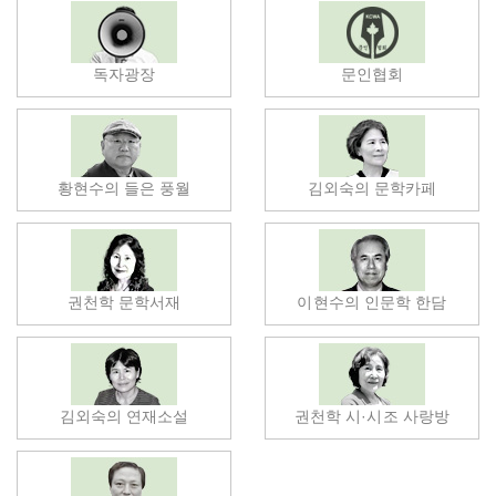
독자광장
문인협회
황현수의 들은 풍월
김외숙의 문학카페
권천학 문학서재
이현수의 인문학 한담
김외숙의 연재소설
권천학 시·시조 사랑방