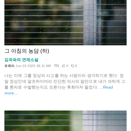
그 아침의 농담 (하)
김외숙의 연재소설
유희라
Jun 20 2025 09:11 AM
0
0
0
나는 이제 그를 정상의 사고를 하는 사람이라 생각하기로 했다. 정
말 정상인데 알츠하이머라 진단한 의사의 말만으로 내가 과하게 그
를 환자로 수발했는지도 모른다는 후회마저 들었다. ...
Read
more...