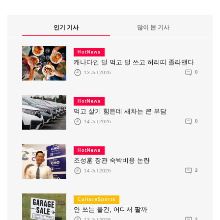
인기 기사
많이 본 기사
HotNews
캐나다인 덜 먹고 덜 쓰고 허리띠 졸라맨다
13 Jul 2026
0
HotNews
먹고 살기 힘든데 새차는 큰 부담
14 Jul 2026
0
HotNews
조성훈 장관 숙박비용 논란
14 Jul 2026
2
CultureSports
안 쓰는 물건, 어디서 팔까
13 Jul 2026
2