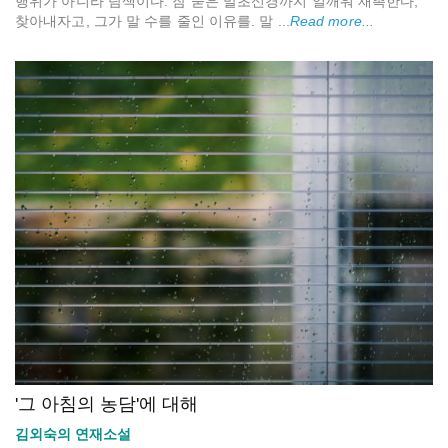
행위가 아니라 탐색이다. 잠 묻은 말초신경까지 일깨워 재촉한다,
찾아내자고, 그가 말 수를 줄인 이유를. 말 ...
Read more...
'그 아침의 농담'에 대해
김외숙의 연재소설