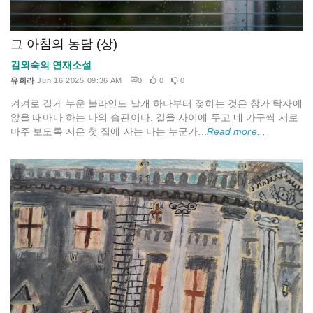
그 아침의 농담 (상)
김외숙의 연재소설
유희라
Jun 16 2025 09:36 AM
0
0
0
켜켜로 길게 누운 블라인드 날개 하나부터 젖히는 것은 창가 탁자에
앉을 때마다 하는 나의 습관이다. 길을 사이에 두고 네 가구씩 서로
마주 보도록 지은 첫 집에 사는 나는 누군가...
Read more...