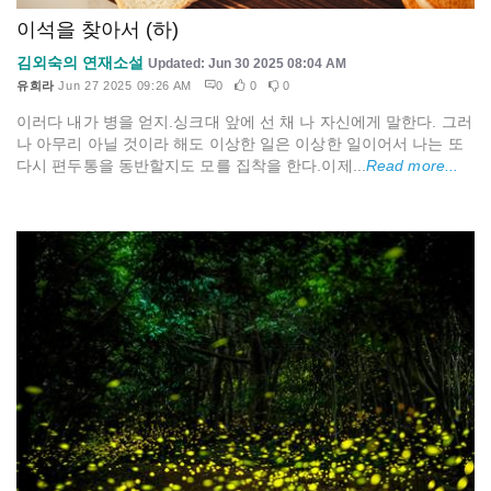
이석을 찾아서 (하)
김외숙의 연재소설
Updated: Jun 30 2025 08:04 AM
유희라
Jun 27 2025 09:26 AM
0
0
0
이러다 내가 병을 얻지.싱크대 앞에 선 채 나 자신에게 말한다. 그러
나 아무리 아닐 것이라 해도 이상한 일은 이상한 일이어서 나는 또
다시 편두통을 동반할지도 모를 집착을 한다.이제...
Read more...