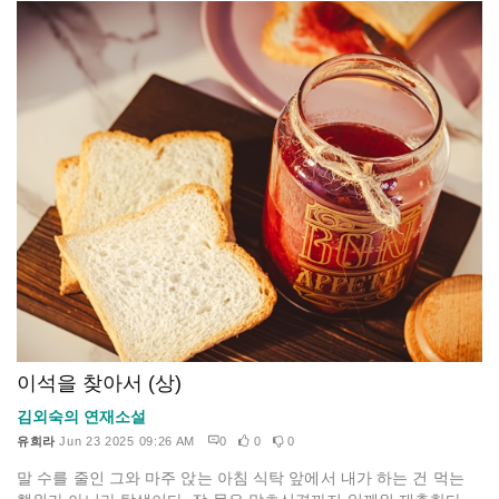
이석을 찾아서 (상)
김외숙의 연재소설
유희라
Jun 23 2025 09:26 AM
0
0
0
말 수를 줄인 그와 마주 앉는 아침 식탁 앞에서 내가 하는 건 먹는