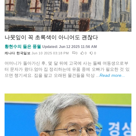
나뭇잎이 꼭 초록색이 아니어도 괜찮다
황현수의 들은 풍월
Updated: Jun 12 2025 11:56 AM
캐나다 한국일보
Jun 10 2025 03:18 PM
0
0
0
어머니가 돌아가신 후, 몇 달 뒤에 고국에 사는 둘째 여동생으로부
터 문자가 왔다.엄마 집 정리하는데 유품 중에 오빠가 필요한 것 있
으면 챙기세요. 집을 팔고 오래된 물건들을 막상 ...
Read more...