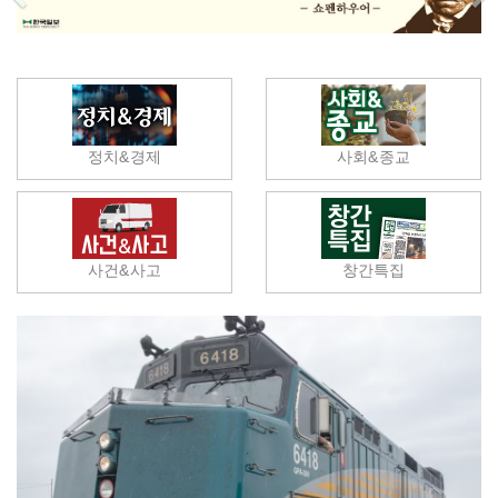
정치&경제
사회&종교
사건&사고
창간특집