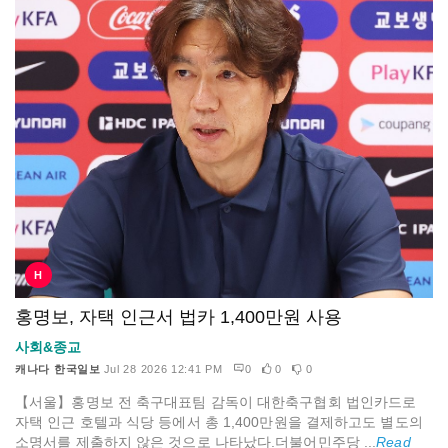
H
홍명보, 자택 인근서 법카 1,400만원 사용
사회&종교
캐나다 한국일보
Jul 28 2026 12:41 PM
0
0
0
【서울】홍명보 전 축구대표팀 감독이 대한축구협회 법인카드로
자택 인근 호텔과 식당 등에서 총 1,400만원을 결제하고도 별도의
소명서를 제출하지 않은 것으로 나타났다.더불어민주당 ...
Read