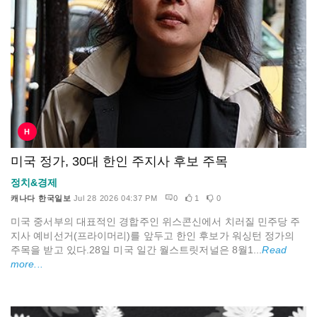
H
미국 정가, 30대 한인 주지사 후보 주목
정치&경제
캐나다 한국일보
Jul 28 2026 04:37 PM
0
1
0
미국 중서부의 대표적인 경합주인 위스콘신에서 치러질 민주당 주
지사 예비선거(프라이머리)를 앞두고 한인 후보가 워싱턴 정가의
주목을 받고 있다.28일 미국 일간 월스트릿저널은 8월1...
Read
more...