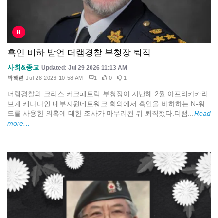
H
흑인 비하 발언 더램경찰 부청장 퇴직
사회&종교
Updated: Jul 29 2026 11:13 AM
박해련
Jul 28 2026 10:58 AM
1
0
1
더램경찰의 크리스 커크패트릭 부청장이 지난해 2월 아프리카카리
브계 캐나다인 내부지원네트워크 회의에서 흑인을 비하하는 N-워
드를 사용한 의혹에 대한 조사가 마무리된 뒤 퇴직했다.더램...
Read
more...