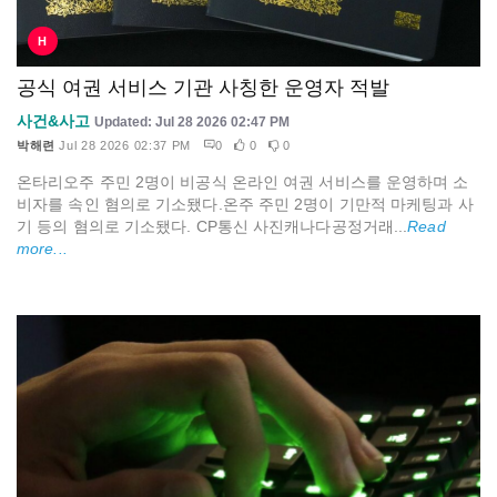
H
공식 여권 서비스 기관 사칭한 운영자 적발
사건&사고
Updated: Jul 28 2026 02:47 PM
박해련
Jul 28 2026 02:37 PM
0
0
0
온타리오주 주민 2명이 비공식 온라인 여권 서비스를 운영하며 소
비자를 속인 혐의로 기소됐다.온주 주민 2명이 기만적 마케팅과 사
기 등의 혐의로 기소됐다. CP통신 사진캐나다공정거래...
Read
more...