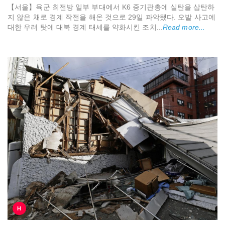
【서울】육군 최전방 일부 부대에서 K6 중기관총에 실탄을 삽탄하
지 않은 채로 경계 작전을 해온 것으로 29일 파악됐다. 오발 사고에
대한 우려 탓에 대북 경계 태세를 약화시킨 조치...
Read more...
H