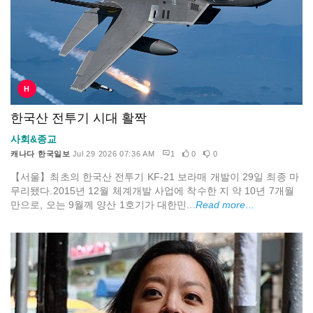
H
한국산 전투기 시대 활짝
사회&종교
캐나다 한국일보
Jul 29 2026 07:36 AM
1
0
0
【서울】최초의 한국산 전투기 KF-21 보라매 개발이 29일 최종 마
무리됐다.2015년 12월 체계개발 사업에 착수한 지 약 10년 7개월
만으로, 오는 9월께 양산 1호기가 대한민...
Read more...