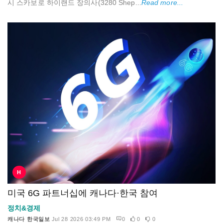
시 스카보로 하이랜드 장의사(3280 Shep...
Read more...
H
미국 6G 파트너십에 캐나다·한국 참여
정치&경제
캐나다 한국일보
Jul 28 2026 03:49 PM
0
0
0