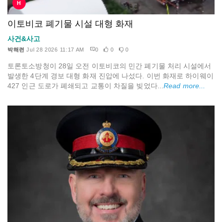
H
이토비코 폐기물 시설 대형 화재
사건&사고
박해련
Jul 28 2026 11:17 AM
0
0
0
토론토소방청이 28일 오전 이토비코의 민간 폐기물 처리 시설에서
발생한 4단계 경보 대형 화재 진압에 나섰다. 이번 화재로 하이웨이
427 인근 도로가 폐쇄되고 교통이 차질을 빚었다...
Read more...