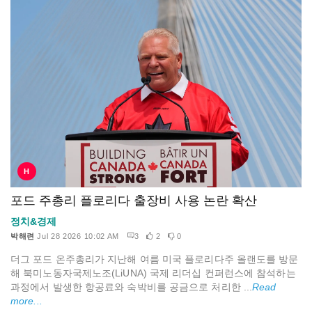
H
포드 주총리 플로리다 출장비 사용 논란 확산
정치&경제
박해련
Jul 28 2026 10:02 AM
3
2
0
더그 포드 온주총리가 지난해 여름 미국 플로리다주 올랜도를 방문
해 북미노동자국제노조(LiUNA) 국제 리더십 컨퍼런스에 참석하는
과정에서 발생한 항공료와 숙박비를 공금으로 처리한 ...
Read
more...