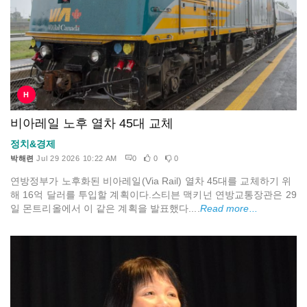
H
비아레일 노후 열차 45대 교체
정치&경제
박해련
Jul 29 2026 10:22 AM
0
0
0
연방정부가 노후화된 비아레일(Via Rail) 열차 45대를 교체하기 위
해 16억 달러를 투입할 계획이다.스티븐 맥키넌 연방교통장관은 29
일 몬트리올에서 이 같은 계획을 발표했다....
Read more...