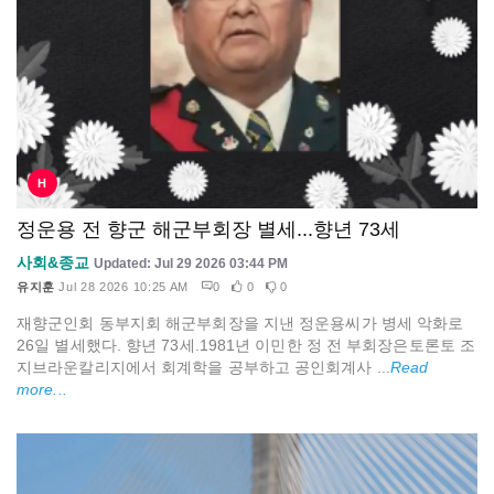
H
정운용 전 향군 해군부회장 별세...향년 73세
사회&종교
Updated: Jul 29 2026 03:44 PM
유지훈
Jul 28 2026 10:25 AM
0
0
0
재향군인회 동부지회 해군부회장을 지낸 정운용씨가 병세 악화로
26일 별세했다. 향년 73세.1981년 이민한 정 전 부회장은토론토 조
지브라운칼리지에서 회계학을 공부하고 공인회계사 ...
Read
more...