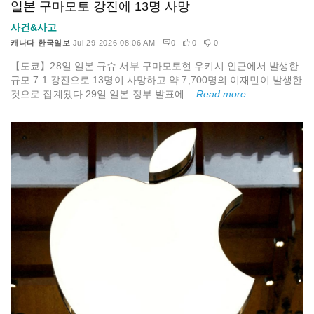
일본 구마모토 강진에 13명 사망
사건&사고
캐나다 한국일보
Jul 29 2026 08:06 AM
0
0
0
【도쿄】28일 일본 규슈 서부 구마모토현 우키시 인근에서 발생한
규모 7.1 강진으로 13명이 사망하고 약 7,700명의 이재민이 발생한
것으로 집계됐다.29일 일본 정부 발표에 ...
Read more...