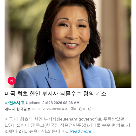
H
미국 최초 한인 부지사 뇌물수수 혐의 기소
사건&사고
Updated: Jul 28 2026 08:06 AM
캐나다 한국일보
Jul 28 2026 08:00 AM
0
0
0
미국 내 최초의 한인 부지사(lieutenant governor)로 주목받았던
1.5세 실비아 장 루크(한국명 장은정민주58)가뇌물 수수 혐의로 기
소됐다.27일 뉴욕타임스 등에 따...
Read more...