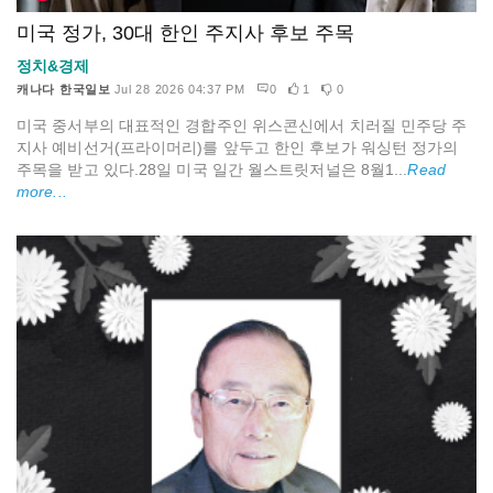
미국 정가, 30대 한인 주지사 후보 주목
정치&경제
캐나다 한국일보
Jul 28 2026 04:37 PM
0
1
0
미국 중서부의 대표적인 경합주인 위스콘신에서 치러질 민주당 주
지사 예비선거(프라이머리)를 앞두고 한인 후보가 워싱턴 정가의
주목을 받고 있다.28일 미국 일간 월스트릿저널은 8월1...
Read
more...