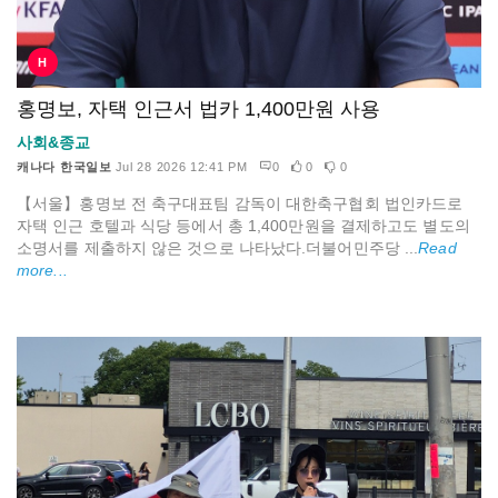
H
홍명보, 자택 인근서 법카 1,400만원 사용
사회&종교
캐나다 한국일보
Jul 28 2026 12:41 PM
0
0
0
【서울】홍명보 전 축구대표팀 감독이 대한축구협회 법인카드로
자택 인근 호텔과 식당 등에서 총 1,400만원을 결제하고도 별도의
소명서를 제출하지 않은 것으로 나타났다.더불어민주당 ...
Read
more...