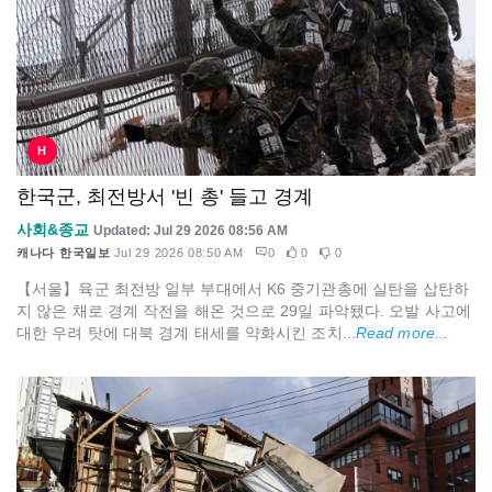
H
한국군, 최전방서 '빈 총' 들고 경계
사회&종교
Updated: Jul 29 2026 08:56 AM
캐나다 한국일보
Jul 29 2026 08:50 AM
0
0
0
【서울】육군 최전방 일부 부대에서 K6 중기관총에 실탄을 삽탄하
지 않은 채로 경계 작전을 해온 것으로 29일 파악됐다. 오발 사고에
대한 우려 탓에 대북 경계 태세를 약화시킨 조치...
Read more...