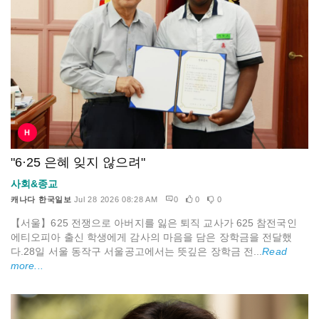
H
"6·25 은혜 잊지 않으려"
사회&종교
캐나다 한국일보
Jul 28 2026 08:28 AM
0
0
0
【서울】625 전쟁으로 아버지를 잃은 퇴직 교사가 625 참전국인
에티오피아 출신 학생에게 감사의 마음을 담은 장학금을 전달했
다.28일 서울 동작구 서울공고에서는 뜻깊은 장학금 전...
Read
more...