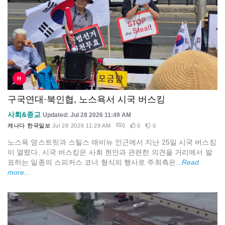
H
구국연대·북인협, 노스욕서 시국 버스킹
사회&종교
Updated: Jul 28 2026 11:49 AM
캐나다 한국일보
Jul 28 2026 11:29 AM
0
0
0
노스욕 영스트릿과 스틸스 애비뉴 인근에서 지난 25일 시국 버스킹
이 열렸다. 시국 버스킹은 사회 현안과 관련한 의견을 거리에서 발
표하는 일종의 스피커스 코너 형식의 행사로 주최측은...
Read
more...