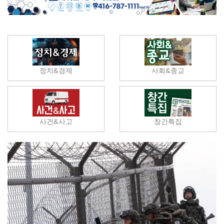
정치&경제
사회&종교
사건&사고
창간특집