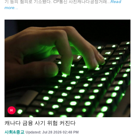
기 등의 혐의로 기소됐다. CP통신 사진캐나다공정거래...
Read
more...
H
캐나다 금융 사기 위험 커진다
사회&종교
Updated: Jul 28 2026 02:48 PM