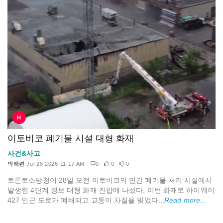
H
이토비코 폐기물 시설 대형 화재
사건&사고
박해련
Jul 28 2026 11:17 AM
0
0
0
토론토소방청이 28일 오전 이토비코의 민간 폐기물 처리 시설에서
발생한 4단계 경보 대형 화재 진압에 나섰다. 이번 화재로 하이웨이
427 인근 도로가 폐쇄되고 교통이 차질을 빚었다...
Read more...