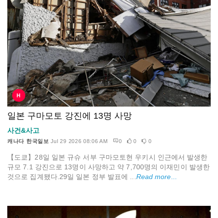
H
일본 구마모토 강진에 13명 사망
사건&사고
캐나다 한국일보
Jul 29 2026 08:06 AM
0
0
0
【도쿄】28일 일본 규슈 서부 구마모토현 우키시 인근에서 발생한
규모 7.1 강진으로 13명이 사망하고 약 7,700명의 이재민이 발생한
것으로 집계됐다.29일 일본 정부 발표에 ...
Read more...