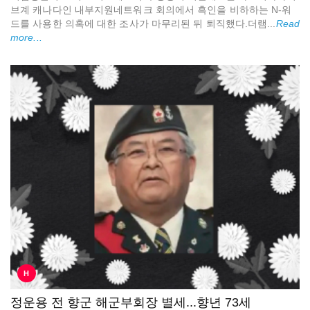
브계 캐나다인 내부지원네트워크 회의에서 흑인을 비하하는 N-워
드를 사용한 의혹에 대한 조사가 마무리된 뒤 퇴직했다.더램...
Read
more...
H
정운용 전 향군 해군부회장 별세...향년 73세