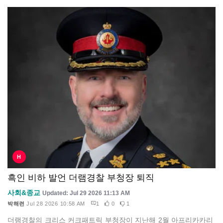
H
흑인 비하 발언 더램경찰 부청장 퇴직
사회&종교
Updated: Jul 29 2026 11:13 AM
박해련
Jul 28 2026 10:58 AM
1
0
1
더램경찰의 크리스 커크패트릭 부청장이 지난해 2월 아프리카카리