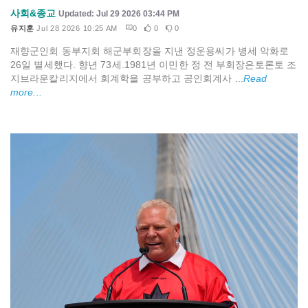
사회&종교
Updated: Jul 29 2026 03:44 PM
유지훈
Jul 28 2026 10:25 AM
0
0
0
재향군인회 동부지회 해군부회장을 지낸 정운용씨가 병세 악화로
26일 별세했다. 향년 73세.1981년 이민한 정 전 부회장은토론토 조
지브라운칼리지에서 회계학을 공부하고 공인회계사 ...
Read
more...