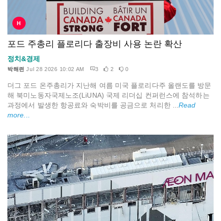
H
포드 주총리 플로리다 출장비 사용 논란 확산
정치&경제
박해련
Jul 28 2026 10:02 AM
3
2
0
더그 포드 온주총리가 지난해 여름 미국 플로리다주 올랜도를 방문
해 북미노동자국제노조(LiUNA) 국제 리더십 컨퍼런스에 참석하는
과정에서 발생한 항공료와 숙박비를 공금으로 처리한 ...
Read
more...