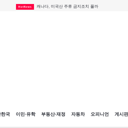
캐나다, 미국산 주류 금지조치 풀까
HotNews
"과도한 재산세 인상 억제"
HotNews
답 안 보이는 이란 전쟁
International
국세청 등 해킹 피해자 보상 청구 시작
HotNews
"美 정보기관, 독일 공항 폭발드론 러시아 소유 
International
성 접대하고, 유흥 주점서 공금 쓰고
HotNews
폭염에 다뉴브강 수위 낮아지자
International
구글과 메타가 발길 돌린 이유
Opinion
CNE에 한국의 맛과 멋 스며든다
HotNews
간한국
이민·유학
부동산·재정
자동차
오피니언
게시