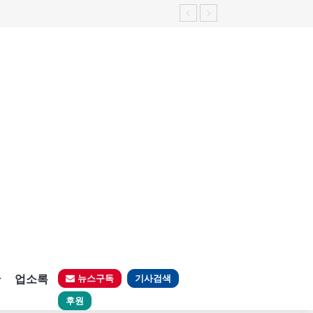
가능성 제기"
판
업소록
뉴스구독
기사검색
후원