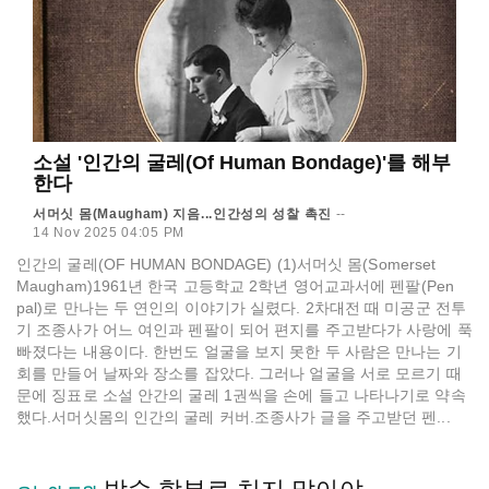
소설 '인간의 굴레(Of Human Bondage)'를 해부
한다
서머싯 몸(Maugham) 지음...인간성의 성찰 촉진
--
14 Nov 2025 04:05 PM
인간의 굴레(OF HUMAN BONDAGE) (1)서머싯 몸(Somerset
Maugham)1961년 한국 고등학교 2학년 영어교과서에 펜팔(Pen
pal)로 만나는 두 연인의 이야기가 실렸다. 2차대전 때 미공군 전투
기 조종사가 어느 여인과 펜팔이 되어 편지를 주고받다가 사랑에 푹
빠졌다는 내용이다. 한번도 얼굴을 보지 못한 두 사람은 만나는 기
회를 만들어 날짜와 장소를 잡았다. 그러나 얼굴을 서로 모르기 때
문에 징표로 소설 안간의 굴레 1권씩을 손에 들고 나타나기로 약속
했다.서머싯몸의 인간의 굴레 커버.조종사가 글을 주고받던 펜...