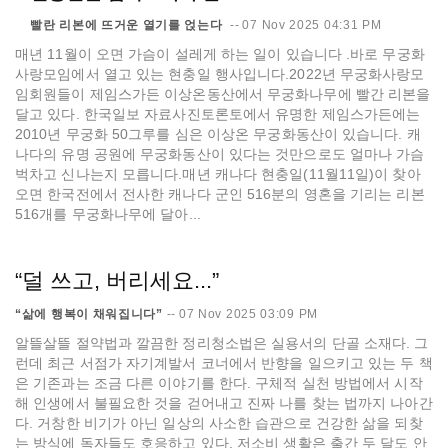
빨란 리본에 뜨거운 열기를 얹는다
--
07 Nov 2025 04:31 PM
매년 11월이 오면 가슴이 설레게 하는 일이 있습니다 .바로 무궁화
사랑모임에서 열고 있는 현충일 행사입니다.2022년 무궁화사랑모
임회원들이 제임스가든 이상온동산에서 무궁화나무에 빨간 리본을
달고 있다. 한국일보 자료사진토론토에서 유명한 제임스가든에는
2010년 무궁화 50그루를 심은 이상온 무궁화동산이 있습니다. 캐
나다의 유명 공원에 무궁화동산이 있다는 것만으로도 얼마나 가슴
벅차고 신나는지 모릅니다.매년 캐나다 현충일(11월11일)이 찾아
오면 한국전에서 전사한 캐나다 군인 516분의 영혼을 기리는 리본
516개를 무궁화나무에 달아...
“덜 쓰고, 버리세요...”
“삶에 행복이 채워집니다”
--
07 Nov 2025 03:09 PM
알뜰살뜰 절약법과 깔끔한 정리청소법은 실용서의 단골 소재다. 그
런데 최근 서점가 자기계발서 코너에서 반향을 일으키고 있는 두 책
은 기존과는 조금 다른 이야기를 한다. 구체적 실천 방법에서 시작
해 인생에서 불필요한 것을 걷어내고 진짜 나를 찾는 법까지 나아간
다. 거창한 비기가 아닌 일상의 사소한 습관으로 건강한 삶을 되찾
는 방식에 독자들도 호응하고 있다. 저소비 생활은 출간 두 달도 안