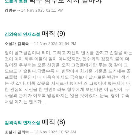
박수 함부로 치지 말아야
오늘의 트윗
김명규
--
14 Nov 2025 02:11 PM
매직 (9)
김외숙의 연재소설
소설가 김외숙
--
14 Nov 2025 01:54 PM
형이 골프클럽이나 티미, 그리고 자신의 벤츠를 만지고 손질을 하는
것이 이미 하루 이틀의 일이 아니었지만, 형수와의 감정의 골이 더
깊어진 후부터는 모든 신경을 오직 그것들에게만 두는 것 같아 그
모습도 거슬린다.닦을수록 더 반짝이며 차가운 기운을 드러내는 골
프클럽 때문인지 내 마음속에서도 금속보다 날카로운 반감이 생기
는 것 같다. 비록 잘못을 저지르긴 했지만 왜 그랬어야 했는지에 대
한 관심의 시선을 한 번만이라도 형수에게 보낸다면 이 집안이, 두
사람의 관계가 이토록 냉랭하지는 않을 것이었다. 문득, 형이 수족
처럼 여기는 벤츠가...
매직 (8)
김외숙의 연재소설
소설가 김외숙
--
13 Nov 2025 10:52 AM