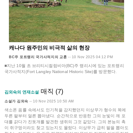
캐나다 원주민의 비극적 삶의 현장
BC주 포트랭리 국가사적지의 교훈
--
10 Nov 2025 04:12 PM
■지난 10월 초 브리티시컬럼비아(BC)주 랭리시에 있는 포트랭리
국가사적지(Fort Langley National Historic Site)를 방문했다.
매직 (7)
김외숙의 연재소설
소설가 김외숙
--
10 Nov 2025 10:50 AM
색소폰 음률 속에서도 인기척을 감지했던지 이상무가 형수의 목에
두른 팔부터 얼른 뽑아냈다. 순간적으로 반응한 그의 눈빛이 깨 포
대를 갉다가 진돗개를 발견한 생쥐의 그것 같았다. 그의 본능의 촉
이 쥐구멍이라도 찾고 있는지도 몰랐다. 이상무가 급히 팔을 뽑아도