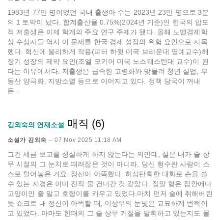
1983년 77만 명이었던 국내 출생아 수는 2023년 23만 명으로 3분
의 1 토막이 났다. 합계출산율 0.75%(2024년 기준)인 한국의 압도
적 저출생은 이제 학계의 주요 연구 주제가 됐다. 올해 노벨경제학
상 수상자들 역시 이 문제를 한국 경제 성장의 위험 요인으로 지목
했다. 혁신에 불리하게 작용(피터 하윗 미국 브라운대 명예교수)해
장기 성장의 제약 요인(조엘 모키어 미국 노스웨스턴대 교수)이 된
다는 이유에서다. 저출생은 급속한 고령화와 맞물려 청년 실업, 부
동산 양극화, 지방소멸 등으로 이어지고 있다. 정책 당국이 꺼내
든...
매직 (6)
김외숙의 연재소설
소설가 김외숙
--
07 Nov 2025 11:18 AM
그건 세금 보고를 성실하게 하지 않는다는 의민데, 실은 내가 술 상
무 시절의 그 눈치로 때려잡은 것이 아니라, 당신 형수란 사람이 스
스로 털어놓은 거요. 정신이 아뜩했다. 허심탄회한 대화로 손을 쓸
수 있는 지경은 이미 진작 물 건너간 것 같았다. 정말 형은 집안에다
고양이인 줄 알고 호랑이를 키우고 있었다.마치 먼저 술에 취해버린
듯 쇼크로 내 정신이 아뜩할 때, 이상무의 눈빛은 교묘하게 번쩍이
고 있었다. 아마도 한때의 그 술 상무 기질을 발휘하고 있는지도 몰