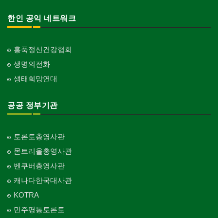
한인 공익 네트워크
홍푹정신건강협회
생명의전화
생태희망연대
공공 정부기관
토론토총영사관
몬트리올총영사관
벤쿠버총영사관
캐나다한국대사관
KOTRA
민주평통토론토