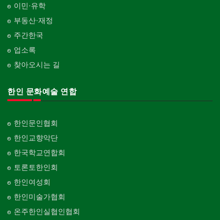
이민·유학
부동산·재정
주간한국
업소록
찾아오시는 길
한인 문화예술 연합
한인문인협회
한인교향악단
한국학교연합회
토론토한인회
한인여성회
한인미술가협회
온주한인실협인협회