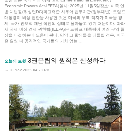
도전 받는 국제 비상 경제 권한법(International Emergency
Economic Powers Act-IEEPA)일시: 2025년 11월5일장소: 미국 연
방 대법원(워싱턴DC)피고측존 사우어 법무차관(정부대변): 트럼프
대통령이 비상 권한을 사용한 것은 미국의 무역 적자가 미국을 경
제, 국가 안보적 재난 직전의 상태로 몰아놓고 있기 때문이다. 따라
서 국제 비상 경제 권한법(IEEPA)은 트럼프 대통령이 여러 무역 협
상을 타결하는데 도움이 된다. 만약 그 합의들을 되돌릴 경우, 미국
은 훨씬 더 공격적인 국가들의 가차 없는 ...
3권분립의 원칙은 신성하다
오늘의 트윗
--
10 Nov 2025 04:28 PM