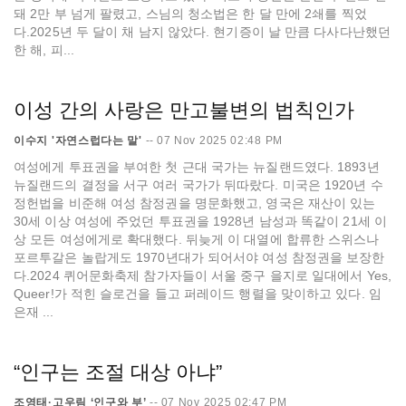
돼 2만 부 넘게 팔렸고, 스님의 청소법은 한 달 만에 2쇄를 찍었
다.2025년 두 달이 채 남지 않았다. 현기증이 날 만큼 다사다난했던
한 해, 피...
이성 간의 사랑은 만고불변의 법칙인가
이수지 '자연스럽다는 말'
--
07 Nov 2025 02:48 PM
여성에게 투표권을 부여한 첫 근대 국가는 뉴질랜드였다. 1893년
뉴질랜드의 결정을 서구 여러 국가가 뒤따랐다. 미국은 1920년 수
정헌법을 비준해 여성 참정권을 명문화했고, 영국은 재산이 있는
30세 이상 여성에 주었던 투표권을 1928년 남성과 똑같이 21세 이
상 모든 여성에게로 확대했다. 뒤늦게 이 대열에 합류한 스위스나
포르투갈은 놀랍게도 1970년대가 되어서야 여성 참정권을 보장한
다.2024 퀴어문화축제 참가자들이 서울 중구 을지로 일대에서 Yes,
Queer!가 적힌 슬로건을 들고 퍼레이드 행렬을 맞이하고 있다. 임
은재 ...
“인구는 조절 대상 아냐”
조영태·고우림 ‘인구와 부’
--
07 Nov 2025 02:47 PM