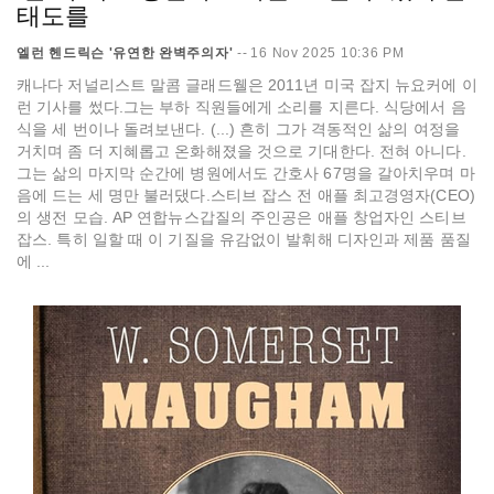
태도를
엘런 헨드릭슨 '유연한 완벽주의자'
--
16 Nov 2025 10:36 PM
캐나다 저널리스트 말콤 글래드웰은 2011년 미국 잡지 뉴요커에 이
런 기사를 썼다.그는 부하 직원들에게 소리를 지른다. 식당에서 음
식을 세 번이나 돌려보낸다. (...) 흔히 그가 격동적인 삶의 여정을
거치며 좀 더 지혜롭고 온화해졌을 것으로 기대한다. 전혀 아니다.
그는 삶의 마지막 순간에 병원에서도 간호사 67명을 갈아치우며 마
음에 드는 세 명만 불러댔다.스티브 잡스 전 애플 최고경영자(CEO)
의 생전 모습. AP 연합뉴스갑질의 주인공은 애플 창업자인 스티브
잡스. 특히 일할 때 이 기질을 유감없이 발휘해 디자인과 제품 품질
에 ...