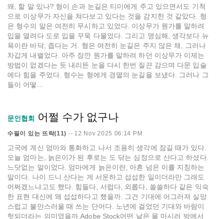
왜, 할 말 있나? 형이 손과 눈길은 티미에게 주고 있으면서도 기척
으로 이상무가 자신을 쳐다보고 있다는 것을 감지한 것 같았다. 형
은 형수의 말은 여전히 무시하고 있었다. 이상무가 뭔가를 말하려
입을 열려다 도로 입을 꾸욱 다물었다. 그리고 명심해, 생각보다 뉴
욕이란 바닥, 좁다는 거. 형은 여전히 눈길은 주지 않은 채, 그러나
차갑게 내뱉었다. 아주 잠깐 뭔가를 말하려 하던 이상무가 이제는
방법이 없겠다는 듯 내리뜬 눈을 다시 한번 질끈 감으며 다문 입술
에다 힘을 주었다. 형수는 형에게 경멸의 눈길을 보냈다. 그러나 그
들이 어떻...
어쩔 수가 없구나
문인협회
수필이 있는 뜨락(11)
--
12 Nov 2025 06:14 PM
고국에 계신 엄마와 통화하고 나서 조용히 생각에 잠길 때가 있다.
오늘 엄마는, 늙은이가 된 후로는 도 닦는 심정으로 산다고 하셨다.
느닷없는 말이었다. 엄마에게 늙은이란, 아흔 넘은 이를 지칭하는
말이다. 나이 드니 산다는 게 서운하고 섭섭한 일이더라만 그래도
어쩌겠느냐고도 했다. 힘들다, 서럽다, 외롭다, 쓸쓸하다 같은 익숙
한 표현 대신에 왜 섭섭하다고 했을까. 그건 기대에 어그러져 실망
스럽고 불만스러울 때 쓰는 단어다. 노년에 걸었던 기대와 바람이
헛되더라는 의미였을까.Adobe Stock어떤 날은 물 마시러 방에서