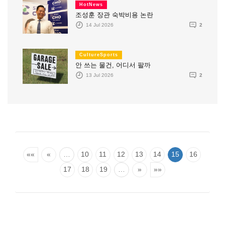
HotNews
조성훈 장관 숙박비용 논란
14 Jul 2026
2
CultureSports
안 쓰는 물건, 어디서 팔까
13 Jul 2026
2
««
«
…
10
11
12
13
14
15
16
17
18
19
…
»
»»