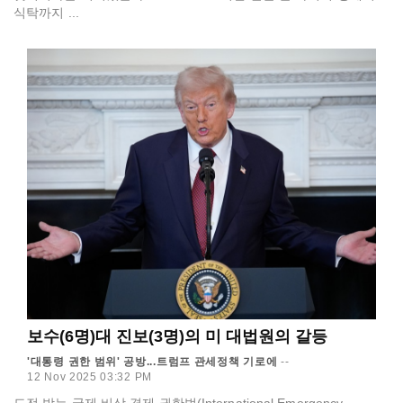
식탁까지 ...
보수(6명)대 진보(3명)의 미 대법원의 갈등
'대통령 권한 범위' 공방...트럼프 관세정책 기로에
--
12 Nov 2025 03:32 PM