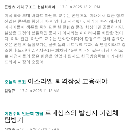
콘텐츠 가격 구조도 현실화해야
--
17 Jun 2025 12:21 PM
미국 하버드대 바라트 아난드 교수는 콘텐츠의 미래에서 최근 창조
산업은 콘텐츠 함정에 빠져 있다고 지적했다. 위기에 빠진 레거시
미디어들이 생존을 위해 단행한 콘텐츠 품질 향상에만 골몰하지만,
실상은 그것이 본질적인 문제가 아니라는 아이러니를 비판한 것이
다. 이와 관련, 아난드 교수는 변화한 미디어 환경으로 인해 중요한
것은 콘텐츠 품질보다는 플랫폼의 네트워크 효과, 즉 연결이라고 강
조한다.드라마 D.P 시즌1은 회차당 45분 이내의 짧은 러닝 타임으
로 시청자들의 좋은 반응을 얻었다.필자도 한국방송학보에 게재한
드라마 시장의 오징어 ...
이스라엘 퇴역장성 고용해야
오늘의 트윗
김명규
--
17 Jun 2025 11:18 AM
르네상스의 발상지 피렌체
이현수의 인문학 한담
탐방기
이현수
--
16 Jun 2025 09:45 AM