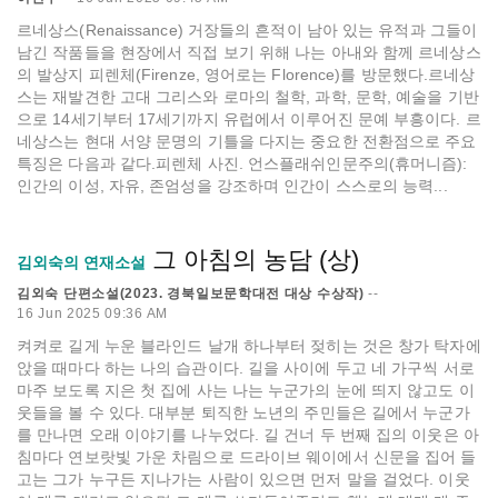
르네상스(Renaissance) 거장들의 흔적이 남아 있는 유적과 그들이
남긴 작품들을 현장에서 직접 보기 위해 나는 아내와 함께 르네상스
의 발상지 피렌체(Firenze, 영어로는 Florence)를 방문했다.르네상
스는 재발견한 고대 그리스와 로마의 철학, 과학, 문학, 예술을 기반
으로 14세기부터 17세기까지 유럽에서 이루어진 문예 부흥이다. 르
네상스는 현대 서양 문명의 기틀을 다지는 중요한 전환점으로 주요
특징은 다음과 같다.피렌체 사진. 언스플래쉬인문주의(휴머니즘):
인간의 이성, 자유, 존엄성을 강조하며 인간이 스스로의 능력...
그 아침의 농담 (상)
김외숙의 연재소설
김외숙 단편소설(2023. 경북일보문학대전 대상 수상작)
--
16 Jun 2025 09:36 AM
켜켜로 길게 누운 블라인드 날개 하나부터 젖히는 것은 창가 탁자에
앉을 때마다 하는 나의 습관이다. 길을 사이에 두고 네 가구씩 서로
마주 보도록 지은 첫 집에 사는 나는 누군가의 눈에 띄지 않고도 이
웃들을 볼 수 있다. 대부분 퇴직한 노년의 주민들은 길에서 누군가
를 만나면 오래 이야기를 나누었다. 길 건너 두 번째 집의 이웃은 아
침마다 연보랏빛 가운 차림으로 드라이브 웨이에서 신문을 집어 들
고는 그가 누구든 지나가는 사람이 있으면 먼저 말을 걸었다. 이웃