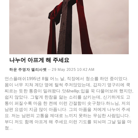
나누어 아프게 해 주세요
하운 주영자 엘리사벳
--
29 May 2025 10:42 AM
언스플래쉬1995년 8월 어느 날, 직장에서 청소를 하던 중이었다.
몸이 너무 지쳐 계단 옆에 털썩 주저앉았는데, 갑자기 옆구리에 쿡
찌르는 듯한 통증이 밀려왔다.앗&hellip;입을 꾹 다물어보려 했지만,
쉽지 않았다. 그렇게 한참을 앓는 소리를 삼키는데, 신기하게도 고
통이 퍼질수록 마음 한 켠에 이런 간절함이 솟구쳤다.하느님, 저의
남편 요셉이 지금 많이 아픕니다. 그의 아픔을 저에게 나누어 주세
요. 저는 남편의 고통을 제대로 느끼지 못하는 무심한 사람입니다.
부디 저도 함께 아프게 해 주세요.이런 기도를 되뇌며 그날 일을 마
쳤...