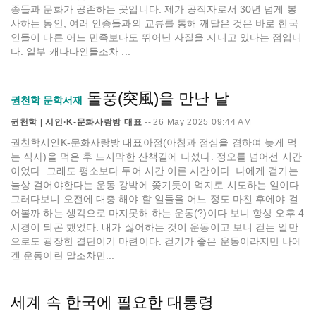
종들과 문화가 공존하는 곳입니다. 제가 공직자로서 30년 넘게 봉
사하는 동안, 여러 인종들과의 교류를 통해 깨달은 것은 바로 한국
인들이 다른 어느 민족보다도 뛰어난 자질을 지니고 있다는 점입니
다. 일부 캐나다인들조차 ...
돌풍(突風)을 만난 날
권천학 문학서재
권천학 | 시인·K-문화사랑방 대표
--
26 May 2025 09:44 AM
권천학시인K-문화사랑방 대표아점(아침과 점심을 겸하여 늦게 먹
는 식사)을 먹은 후 느지막한 산책길에 나섰다. 정오를 넘어선 시간
이었다. 그래도 평소보다 두어 시간 이른 시간이다. 나에게 걷기는
늘상 걸어야한다는 운동 강박에 쫒기듯이 억지로 시도하는 일이다.
그러다보니 오전에 대충 해야 할 일들을 어느 정도 마친 후에야 걸
어볼까 하는 생각으로 마지못해 하는 운동(?)이다 보니 항상 오후 4
시경이 되곤 했었다. 내가 싫어하는 것이 운동이고 보니 걷는 일만
으로도 굉장한 결단이기 마련이다. 걷기가 좋은 운동이라지만 나에
겐 운동이란 말조차민...
세계 속 한국에 필요한 대통령