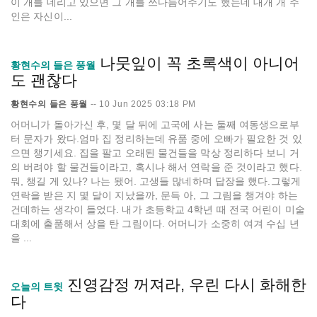
이 개를 데리고 있으면 그 개를 쓰다듬어주기도 했는데 대개 개 주
인은 자신이...
나뭇잎이 꼭 초록색이 아니어
황현수의 들은 풍월
도 괜찮다
황현수의 들은 풍월
--
10 Jun 2025 03:18 PM
어머니가 돌아가신 후, 몇 달 뒤에 고국에 사는 둘째 여동생으로부
터 문자가 왔다.엄마 집 정리하는데 유품 중에 오빠가 필요한 것 있
으면 챙기세요. 집을 팔고 오래된 물건들을 막상 정리하다 보니 거
의 버려야 할 물건들이라고, 혹시나 해서 연락을 준 것이라고 했다.
뭐, 챙길 게 있나? 나는 됐어. 고생들 많네하며 답장을 했다.그렇게
연락을 받은 지 몇 달이 지났을까, 문득 아, 그 그림을 챙겨야 하는
건데하는 생각이 들었다. 내가 초등학교 4학년 때 전국 어린이 미술
대회에 출품해서 상을 탄 그림이다. 어머니가 소중히 여겨 수십 년
을 ...
진영감정 꺼져라, 우린 다시 화해한
오늘의 트윗
다