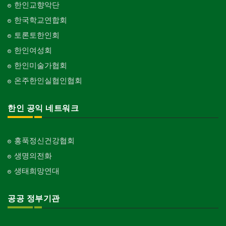
한인교향악단
한국학교연합회
토론토한인회
한인여성회
한인미술가협회
온주한인실협인협회
한인 공익 네트워크
홍푹정신건강협회
생명의전화
생태희망연대
공공 정부기관