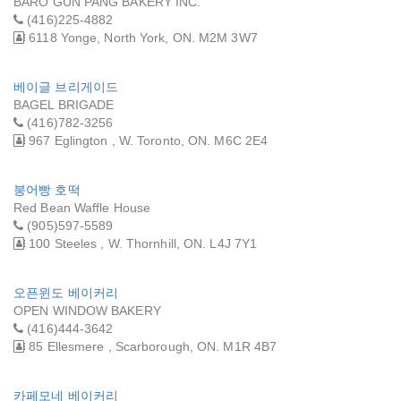
BARO GUN PANG BAKERY INC.
(416)225-4882
6118 Yonge, North York, ON. M2M 3W7
베이글 브리게이드
BAGEL BRIGADE
(416)782-3256
967 Eglington , W. Toronto, ON. M6C 2E4
붕어빵 호떡
Red Bean Waffle House
(905)597-5589
100 Steeles , W. Thornhill, ON. L4J 7Y1
오픈윈도 베이커리
OPEN WINDOW BAKERY
(416)444-3642
85 Ellesmere , Scarborough, ON. M1R 4B7
카페모네 베이커리