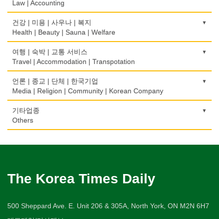
Golf Equipment
Law | Accounting
의사-내과
백화점/선물센터
학교/학원
채무조정
Internal Medicine
빨래방/세탁
Department Store/Gifts Shops
건물검사
School/Academy
택시
골프장
Bankruptcy
교통위반티켓
건강 | 미용 | 사우나 | 복지
Coin Laundry/Dry cleaning
Home Inspection
Taxi Service
Golf/Country Club
의사-물리치료/카이로 프랙터
Traffic Ticket
Health | Beauty | Sauna | Welfare
보석/귀금속/시계
개인지도-체육
부동산
Physiotherapy/Chiropractic Clinic
상패/트로피
Jeweler/Jeweller
간판
Private Lesson-Sport
자동차-기타
가라오케/노래방/카페
Real Estate
공인회계사(CPA)
Medal/Trophy
건강상담/식품/정보
여행 | 숙박 | 교통 서비스
Signs
Automobile/Car
Karaoke/Cafe
의사-비뇨기과
CPA
비디오-사진/촬영/편집/공급
Health Counseling/Food/Information
Travel | Accommodation | Transpotation
개인지도-음악
은행/금융기관
Urologist
세탁장비
Video Service
가구판매/수리
Private Lesson-Music
자동차-렌트
단센터
Bank/Financing Service
번역/통역/이력서
Dry cleaning Equipment
의료기
Furniture Sales/Repair
호텔/모텔/숙박
언론 | 종교 | 단체 | 한국기업
Car Rental
Dahn Centre
의사-산부인과
Translation/Interpretation/Resume Service
사진촬영
Medical Equipment
개인지도-옷수선
Hotel/Motel
Media | Religion | Community | Korean Company
Obstetrician
악기사
Photo Studio
기계제작
Private Lesson-Alteration
자동차-바디샵
당구장
변호사/법률서비스
Musical Instruments
마사지/지압
Machinery Rebuilding
여행/관광
Autobody Shop
기도원/수양관
기타업종
Billiard Club
의사-성형외과
Law Office
애완동물용품
Massage
개인지도-어학/수학
Travel/Tour
Retreat Centre
Others
Cosmetic Surgeon
열쇠
Pet Shop
난방/냉동
Private Lesson-Language/Math
자동차-정비
볼링장
회계업무
Key
미용실/이발관
Heating/Cooling
Autobody Maintenance/Repair
실업인협회
Bowling Alley
캐나다공공기관
의사-수의사
Accounting Service
양복점
Beauty Salon/Barber Shop
개인지도-서예
Korean Businessmen's Association
Public Service
Veterinarian
유아원/데이케어
Tailor
배관/플러밍
Private Lesson-Calligraphy
자동차-타이어
비디오-대여
Daycare Centre
미용제품/헤어 프로덕트
Plumbing
Tire
사찰/절
Video Rental
구두수선
의사-안과
양장/패션
Hair Products
개인지도-미술/사진
Buddhist Temple
The Korea Times Daily
Shoe Repair
Ophthalmologist
보석감정사
Fashion/Boutique
스테이징 홈
Private Lesson-Art/Photograph
자동차-판매/리스
운동구/스포츠용품
Gemologist
복지상담
Staging Home
Sales/Lease
기타 종교
Sporting Goods
기타
의사-외과
이불
Welfare Consulting
개인지도-무용
Religion-Other
ETC
Surgeon
인쇄
500 Sheppard Ave. E. Unit 206 & 305A, North York, ON M2N 6H7
Blanket
전기공사/수리
Private Lesson-Ballet/Dance
자동차-견인
취미/레저
Printing
생수/정수기
Electric Work
Towing
한국일보 본사 및 지국