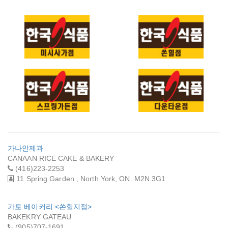
한국식품 미시사가
한국식품 쏜힐
한국식품 스프링가
한국식품 블루어 본
든점
점
가나안제과
CANAAN RICE CAKE & BAKERY
(416)223-2253
11 Spring Garden , North York, ON. M2N 3G1
가토 베이커리 <쏜힐지점>
BAKEKRY GATEAU
(905)707-1691