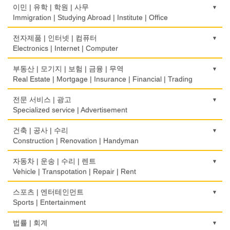
보청기
한복집
이민 | 유학 | 학원 | 사무
Hearing Aid
Korean Costume
Immigration | Studying Abroad | Institute | Office
비데
유리/거울/액자
이민/유학
전자제품 | 인터넷 | 컴퓨터
Bidet
Glass/Mirror/Frame
Immigration/Studying Abroad
Electronics | Internet | Computer
심리/정신상담
의류/아동복
사무기기
금전등록기
부동산 | 모기지 | 보험 | 금융 | 무역
Psychologist/Psychiatrist
Children's Ware
Office Equipment
Cash Register
Real Estate | Mortgage | Insurance | Financial | Trading
안경점
결혼/폐백
사무용품/문방구
인터넷 서비스/까페
도매
전문 서비스 | 광고
Optical Stores
Wedding
Stationery/Office Equipment
Internet Service/Cafe
Wholesale
Specialized service | Advertisement
의료기구
인터넷 쇼핑
서점
전자제품 판매/수리
모기지
Medical Instruments
광고/그래픽 디자인
건축 | 공사 | 수리
Internet Shopping
Book Store
Electronic Goods Sales/Repair
Mortgage
Advertising/Graphic Design
Construction | Renovation | Handyman
의치사/치과기공소
결혼상담
운전학원
전화/통신 서비스
무역
Denturist
광고 에이전트
Marriage Consulting
건축시공/개조
자동차 | 운송 | 수리 | 렌트
Driving School
Telephone/Communication Service
International Trade
Advertising Agency
Construction/Home Renovation
Vehicle | Transpotation | Repair | Rent
한의원/한약
꽃집/화원
한글학교
컴퓨터 판매/수리
보험/재정/투자
Oriental Herb/Acupuncture
경보/도난방지
Florist
건축설계사
Korean Language School
운송/통관/이삿짐
스포츠 | 엔터테인먼트
Computer Sales/Repair
Insurance/Investment/Finance
Alarm/Security System
Architect
Transportation/Moving
Sports | Entertainment
약국
모피점
하숙
부동산 관리
Pharmacy
묘지/비석
Fur/Leather
건축설계
Boarding House
택배
골프장비
법률 | 회계
Property Management
Cemetery/Monument
Architecture
Courier Service