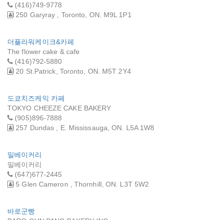
(416)749-9778
250 Garyray , Toronto, ON. M9L 1P1
더플라워케이크&카페
The flower cake & cafe
(416)792-5880
20 St.Patrick, Toronto, ON. M5T 2Y4
도쿄치즈케익 카페
TOKYO CHEEZE CAKE BAKERY
(905)896-7888
257 Dundas , E. Mississauga, ON. L5A 1W8
밀베이커리
밀베이커리
(647)677-2445
5 Glen Cameron , Thornhill, ON. L3T 5W2
바로군빵