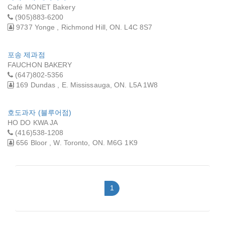
Café MONET Bakery
(905)883-6200
9737 Yonge , Richmond Hill, ON. L4C 8S7
포송 제과점
FAUCHON BAKERY
(647)802-5356
169 Dundas , E. Mississauga, ON. L5A 1W8
호도과자 (블루어점)
HO DO KWA JA
(416)538-1208
656 Bloor , W. Toronto, ON. M6G 1K9
1