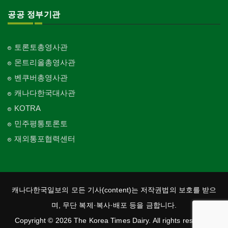
Church-Full Gospel
공공 정부기관
교회-신학교/신학원
Church-Bible Institute
토론토총영사관
교회-성결교회
몬트리올총영사관
Church-Evangelical
벤쿠버총영사관
교회-선교회
캐나다한국대사관
Church-Mission
KOTRA
교회-독립교회
민주평통토론토
Church-Independent
재외통포협력센터
교회-기타
Church-Others
교회-구세군
Church-Salvation Army
캐나다한국일보의 모든 기사(content)는 저작권법의 보호를 받으
교회-감리교
며, 무단 복제·복사·배포 등을 금합니다.
Church-Methodist
Copyright © 2026 The Korea Times Dairy. All rights reserved.
교회-가톨릭