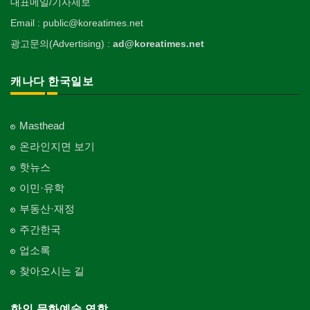
대표메일/기사제보
Hobby/Leisure
아파트
의사-치과
웨딩서비스
Spring Water/Water Purifier
개인지도-꽃꽂이
Korea Times Branches
Apartment
Dentist/Dental Surgeon
장의사
Bridal Fashion/Wedding Service
정원공사/조경
Email : public@koreatimes.net
Private Lesson-Flower Arrangement
자동차-청소
태권도/무술
Funeral Home
양로원/요양원
Landscaping/Gardening
Auto Cleaning
한국정부기관
Taekwondo/Martial Arts
광고문의(Advertising) :
ad@koreatimes.net
의사-가정의
자수
Nursing Home
개인지도-기타
Korean Governmental Organization
Family Doctor
주방용품
Embroidery
지붕
Private Lesson-Etc
Kitchenware
찜질방
Roofing
한인회
캐나다 한국일보
의사-기타
Sauna
Korean Cultural Association
Multi Specialty
직업소개 에이전트
창문
Employment Agency
피부미용
Window
언론기관
의사-정신과
Skin Care
Masthead
Newspaper/TV/Radio
Psychiatrist
청소
커텐/카펫
온라인지면 보기
Cleaning
화장품
Curtain/Carpet
한국기업 현지법인/지사
Cosmetics
핫뉴스
Korean Enterprises In Canada
카펫 청소
벽지/페인트
이민·유학
Carpet Cleaning
피트니스/헬스
Wall Paper/Paint
동창회-대학교
Fitness
Alumni University
부동산·재정
판촉물
가라지/그라지/차고
gifts for events
산후조리서비스
주간한국
Garage Door
동창회-중·고등학교
postpartum care center
Alumni Middle·High School
업소록
프랜차이즈
건축 엔지니어
Franchise
Engineering
찾아오시는 길
단체-협회
Organization-Association
피아노 조율 /판매
건축기술사/디자이너
Piano Tuning/Sale
Architectural Designer
한인 문화예술 연합
단체-스포츠