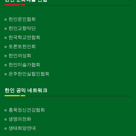
Organization-Sports
해충구제
건축개발
Pesticide
Builder/Developer
단체-음악/미술
한인문인협회
Organization-Music/Art
현금인출기
한인교향악단
ATM
단체-불교
한국학교연합회
Organization-Buddhist
화랑/표구사
토론토한인회
Art Gallery/Framing
단체-기독교
한인여성회
Organization-Christianity
행사/이벤트
한인미술가협회
Event
교회-장로교회
온주한인실협인협회
Church-Presbyterian
인벤토리
Stock Inventory
교회-연합교회
한인 공익 네트워크
Church-United
인터넷/소프트웨어 개발
Internet/Software Development
교회-안식일교회
Church-7th Day Adventist
홍푹정신건강협회
생명의전화
교회-씨 앤 엠에이
Church-C & MA
생태희망연대
교회-순복음교회