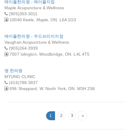
메이플한의원 - 메이플지점
Maple Acupuncture & Wellness
(905)303-3011
10040 Keele, Maple, ON. L6A 1G3
메이플한의원 - 우드브리지지점
Vaughan Acupuncture & Wellness
(905)264-3939
7007 Islington, Woodbridge, ON. L4L 4T5
명 한의원
MYUNG CLINIC
(416)788-3837
696 Sheppard, W. North York, ON. M3H 2S6
1
2
3
»