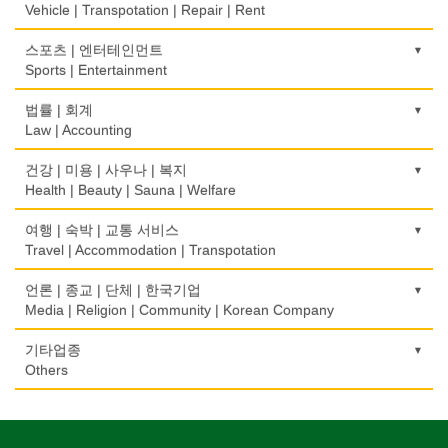
Advertising Agency
Construction/Home Renovation
Vehicle | Transpotation | Repair | Rent
와인제조
꽃집/화원
한글학교
컴퓨터 판매/수리
보험/재정/투자
Wine Maker
경보/도난방지
Florist
건축설계사
Korean Language School
운송/통관/이삿짐
스포츠 | 엔터테인먼트
Computer Sales/Repair
Insurance/Investment/Finance
Alarm/Security System
Architect
Transportation/Moving
Sports | Entertainment
정육점
모피점
하숙
부동산 관리
Meat Market
묘지/비석
Fur/Leather
건축설계
Boarding House
택배
골프장비
법률 | 회계
Property Management
Cemetery/Monument
Architecture
Courier Service
Golf Equipment
Law | Accounting
제과점
백화점/선물센터
학교/학원
채무조정
Bakery
빨래방/세탁
Department Store/Gifts Shops
건물검사
School/Academy
택시
골프장
Bankruptcy
교통위반티켓
건강 | 미용 | 사우나 | 복지
Coin Laundry/Dry cleaning
Home Inspection
Taxi Service
Golf/Country Club
식품도매
Traffic Ticket
Health | Beauty | Sauna | Welfare
보석/귀금속/시계
개인지도-체육
부동산
Food Distributors
상패/트로피
Jeweler/Jeweller
간판
Private Lesson-Sport
자동차-기타
가라오케/노래방/카페
Real Estate
공인회계사(CPA)
Medal/Trophy
건강상담/식품/정보
여행 | 숙박 | 교통 서비스
Signs
Automobile/Car
Karaoke/Cafe
CPA
비디오-사진/촬영/편집/공급
Health Counseling/Food/Information
Travel | Accommodation | Transpotation
개인지도-음악
은행/금융기관
세탁장비
Video Service
가구판매/수리
Private Lesson-Music
자동차-렌트
단센터
Bank/Financing Service
번역/통역/이력서
Dry cleaning Equipment
의료기
Furniture Sales/Repair
호텔/모텔/숙박
언론 | 종교 | 단체 | 한국기업
Car Rental
Dahn Centre
Translation/Interpretation/Resume Service
사진촬영
Medical Equipment
개인지도-옷수선
Hotel/Motel
Media | Religion | Community | Korean Company
악기사
Photo Studio
기계제작
Private Lesson-Alteration
자동차-바디샵
당구장
변호사/법률서비스
Musical Instruments
마사지/지압
Machinery Rebuilding
여행/관광
Autobody Shop
기도원/수양관
기타업종
Billiard Club
Law Office
애완동물용품
Massage
개인지도-어학/수학
Travel/Tour
Retreat Centre
Others
열쇠
Pet Shop
난방/냉동
Private Lesson-Language/Math
자동차-정비
볼링장
회계업무
Key
미용실/이발관
Heating/Cooling
Autobody Maintenance/Repair
실업인협회
Bowling Alley
캐나다공공기관
Accounting Service
양복점
Beauty Salon/Barber Shop
개인지도-서예
Korean Businessmen's Association
Public Service
유아원/데이케어
Tailor
배관/플러밍
Private Lesson-Calligraphy
자동차-타이어
비디오-대여