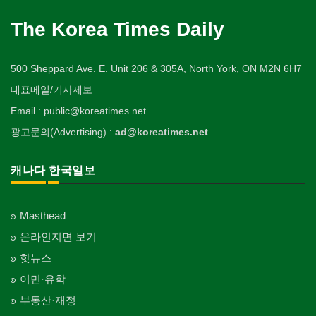
Daycare Centre
미용제품/헤어 프로덕트
Plumbing
Tire
사찰/절
Video Rental
구두수선
양장/패션
Hair Products
개인지도-미술/사진
Buddhist Temple
The Korea Times Daily
Shoe Repair
보석감정사
Fashion/Boutique
스테이징 홈
Private Lesson-Art/Photograph
자동차-판매/리스
운동구/스포츠용품
Gemologist
복지상담
Staging Home
Sales/Lease
기타 종교
Sporting Goods
기타
이불
Welfare Consulting
개인지도-무용
Religion-Other
ETC
인쇄
500 Sheppard Ave. E. Unit 206 & 305A, North York, ON M2N 6H7
Blanket
전기공사/수리
Private Lesson-Ballet/Dance
자동차-견인
취미/레저
Printing
생수/정수기
Electric Work
Towing
한국일보 본사 및 지국
대표메일/기사제보
Hobby/Leisure
아파트
웨딩서비스
Spring Water/Water Purifier
개인지도-꽃꽂이
Korea Times Branches
Apartment
장의사
Bridal Fashion/Wedding Service
정원공사/조경
Email : public@koreatimes.net
Private Lesson-Flower Arrangement
자동차-청소
태권도/무술
Funeral Home
양로원/요양원
Landscaping/Gardening
Auto Cleaning
한국정부기관
Taekwondo/Martial Arts
광고문의(Advertising) :
ad@koreatimes.net
자수
Nursing Home
개인지도-기타
Korean Governmental Organization
주방용품
Embroidery
지붕
Private Lesson-Etc
Kitchenware
찜질방
Roofing
한인회
캐나다 한국일보
Sauna
Korean Cultural Association
직업소개 에이전트
창문
Employment Agency
피부미용
Window
언론기관
Skin Care
Masthead
Newspaper/TV/Radio
청소
커텐/카펫
온라인지면 보기
Cleaning
화장품
Curtain/Carpet
한국기업 현지법인/지사
Cosmetics
핫뉴스
Korean Enterprises In Canada
카펫 청소
벽지/페인트
이민·유학
Carpet Cleaning
피트니스/헬스
Wall Paper/Paint
동창회-대학교
Fitness
Alumni University
부동산·재정
판촉물
가라지/그라지/차고