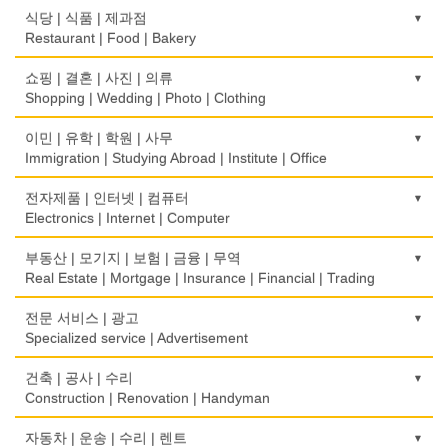
식당 | 식품 | 제과점
Restaurant | Food | Bakery
농장
쇼핑 | 결혼 | 사진 | 의류
Farm
Shopping | Wedding | Photo | Clothing
떡집/방앗간
한복집
이민 | 유학 | 학원 | 사무
Rice Cake
Korean Costume
Immigration | Studying Abroad | Institute | Office
생선가게
유리/거울/액자
이민/유학
전자제품 | 인터넷 | 컴퓨터
Fish Market
Glass/Mirror/Frame
Immigration/Studying Abroad
Electronics | Internet | Computer
식당/레스토랑/음식점
의류/아동복
사무기기
금전등록기
부동산 | 모기지 | 보험 | 금융 | 무역
Restaurant
Children's Ware
Office Equipment
Cash Register
Real Estate | Mortgage | Insurance | Financial | Trading
식당장비
결혼/폐백
사무용품/문방구
인터넷 서비스/까페
도매
전문 서비스 | 광고
Food Equipment
Wedding
Stationery/Office Equipment
Internet Service/Cafe
Wholesale
Specialized service | Advertisement
식품점
인터넷 쇼핑
서점
전자제품 판매/수리
모기지
Korean Food
광고/그래픽 디자인
건축 | 공사 | 수리
Internet Shopping
Book Store
Electronic Goods Sales/Repair
Mortgage
Advertising/Graphic Design
Construction | Renovation | Handyman
식품제조
결혼상담
운전학원
전화/통신 서비스
무역
Food Manufacturing
광고 에이전트
Marriage Consulting
건축시공/개조
자동차 | 운송 | 수리 | 렌트
Driving School
Telephone/Communication Service
International Trade