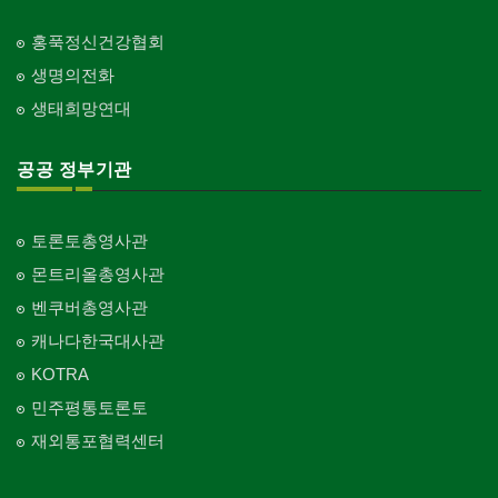
Internet/Software Development
교회-안식일교회
Church-7th Day Adventist
홍푹정신건강협회
생명의전화
교회-씨 앤 엠에이
Church-C & MA
생태희망연대
교회-순복음교회
Church-Full Gospel
공공 정부기관
교회-신학교/신학원
Church-Bible Institute
토론토총영사관
교회-성결교회
몬트리올총영사관
Church-Evangelical
벤쿠버총영사관
교회-선교회
캐나다한국대사관
Church-Mission
KOTRA
교회-독립교회
민주평통토론토
Church-Independent
재외통포협력센터
교회-기타
Church-Others