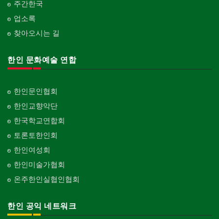
gifts for events
산후조리서비스
주간한국
Garage Door
동창회-중·고등학교
postpartum care center
Alumni Middle·High School
업소록
프랜차이즈
건축 엔지니어
Franchise
Engineering
찾아오시는 길
단체-협회
Organization-Association
피아노 조율 /판매
건축기술사/디자이너
Piano Tuning/Sale
Architectural Designer
한인 문화예술 연합
단체-스포츠
Organization-Sports
해충구제
건축개발
Pesticide
Builder/Developer
단체-음악/미술
한인문인협회
Organization-Music/Art
현금인출기
한인교향악단
ATM
단체-불교
한국학교연합회
Organization-Buddhist
화랑/표구사
토론토한인회
Art Gallery/Framing
단체-기독교
한인여성회
Organization-Christianity
행사/이벤트
한인미술가협회
Event
교회-장로교회
온주한인실협인협회
Church-Presbyterian
인벤토리
Stock Inventory
교회-연합교회
한인 공익 네트워크
Church-United
인터넷/소프트웨어 개발