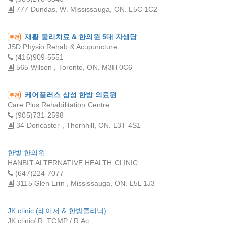
777 Dundas, W. Mississauga, ON. L5C 1C2
재활 물리치료 & 한의원 5대 자생당
추천
JSD Physio Rehab & Acupuncture
(416)909-5551
565 Wilson , Toronto, ON. M3H 0C6
케어플러스 삼성 한방 의료원
추천
Care Plus Rehabilitation Centre
(905)731-2598
34 Doncaster , Thornhill, ON. L3T 4S1
한빛 한의원
HANBIT ALTERNATIVE HEALTH CLINIC
(647)224-7077
3115 Glen Erin , Mississauga, ON. L5L 1J3
JK clinic (레이저 & 한방클리닉)
JK clinic/ R. TCMP / R.Ac