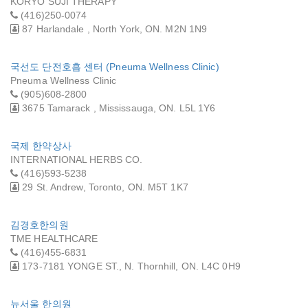
KORYO SUJI THERAPY
(416)250-0074
87 Harlandale , North York, ON. M2N 1N9
국선도 단전호흡 센터 (Pneuma Wellness Clinic)
Pneuma Wellness Clinic
(905)608-2800
3675 Tamarack , Mississauga, ON. L5L 1Y6
국제 한약상사
INTERNATIONAL HERBS CO.
(416)593-5238
29 St. Andrew, Toronto, ON. M5T 1K7
김경호한의원
TME HEALTHCARE
(416)455-6831
173-7181 YONGE ST., N. Thornhill, ON. L4C 0H9
뉴서울 한의원