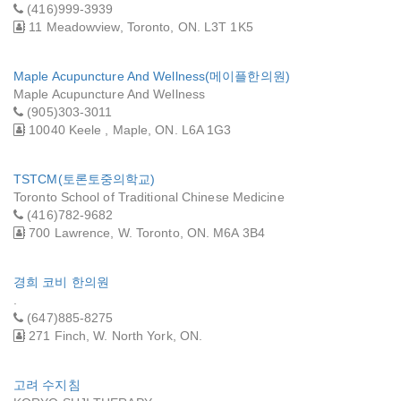
(416)999-3939
11 Meadowview, Toronto, ON. L3T 1K5
Maple Acupuncture And Wellness(메이플한의원)
Maple Acupuncture And Wellness
(905)303-3011
10040 Keele , Maple, ON. L6A 1G3
TSTCM(토론토중의학교)
Toronto School of Traditional Chinese Medicine
(416)782-9682
700 Lawrence, W. Toronto, ON. M6A 3B4
경희 코비 한의원
.
(647)885-8275
271 Finch, W. North York, ON.
고려 수지침