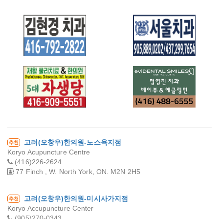
김현경 치과
서울치과
재활 물리치료 & 한
EVIDENTAL
의원 5대 자생당
SMILES DENTAL
고려(오창우)한의원-노스욕지점
추천
CLINIC 치과
Koryo Acupuncture Centre
(416)226-2624
77 Finch , W. North York, ON. M2N 2H5
고려(오창우)한의원-미시사가지점
추천
Koryo Accupuncture Center
(905)270-0343