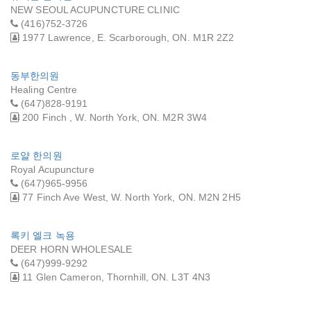
NEW SEOUL ACUPUNCTURE CLINIC
(416)752-3726
1977 Lawrence, E. Scarborough, ON. M1R 2Z2
동부한의원
Healing Centre
(647)828-9191
200 Finch , W. North York, ON. M2R 3W4
로얄 한의원
Royal Acupuncture
(647)965-9956
77 Finch Ave West, W. North York, ON. M2N 2H5
록키 엘크 녹용
DEER HORN WHOLESALE
(647)999-9292
11 Glen Cameron, Thornhill, ON. L3T 4N3