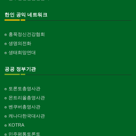
인벤토리
Stock Inventory
교회-연합교회
한인 공익 네트워크
Church-United
인터넷/소프트웨어 개발
Internet/Software Development
교회-안식일교회
Church-7th Day Adventist
홍푹정신건강협회
생명의전화
교회-씨 앤 엠에이
Church-C & MA
생태희망연대
교회-순복음교회
Church-Full Gospel
공공 정부기관
교회-신학교/신학원
Church-Bible Institute
토론토총영사관
교회-성결교회
몬트리올총영사관
Church-Evangelical
벤쿠버총영사관
교회-선교회
캐나다한국대사관
Church-Mission
KOTRA
교회-독립교회
민주평통토론토
Church-Independent