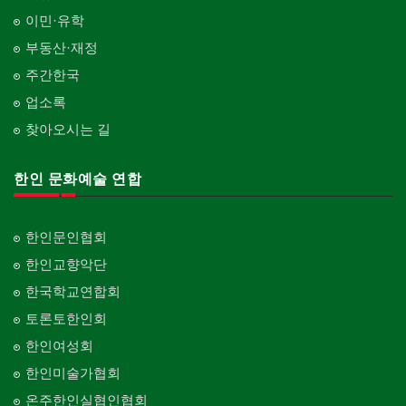
카펫 청소
벽지/페인트
이민·유학
Carpet Cleaning
피트니스/헬스
Wall Paper/Paint
동창회-대학교
Fitness
Alumni University
부동산·재정
판촉물
가라지/그라지/차고
gifts for events
산후조리서비스
주간한국
Garage Door
동창회-중·고등학교
postpartum care center
Alumni Middle·High School
업소록
프랜차이즈
건축 엔지니어
Franchise
Engineering
찾아오시는 길
단체-협회
Organization-Association
피아노 조율 /판매
건축기술사/디자이너
Piano Tuning/Sale
Architectural Designer
한인 문화예술 연합
단체-스포츠
Organization-Sports
해충구제
건축개발
Pesticide
Builder/Developer
단체-음악/미술
한인문인협회
Organization-Music/Art
현금인출기
한인교향악단
ATM
단체-불교
한국학교연합회
Organization-Buddhist
화랑/표구사
토론토한인회
Art Gallery/Framing
단체-기독교
한인여성회
Organization-Christianity
행사/이벤트
한인미술가협회
Event
교회-장로교회
온주한인실협인협회
Church-Presbyterian