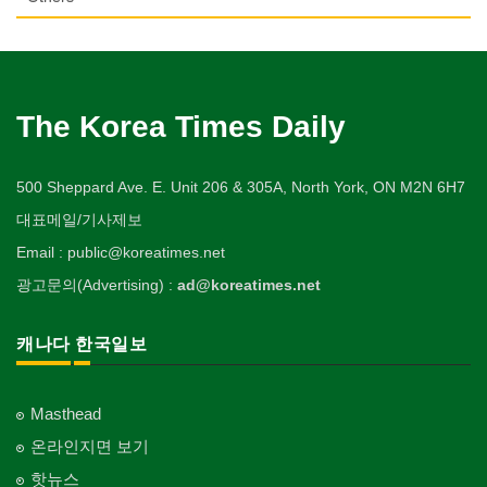
열쇠
Pet Shop
난방/냉동
Private Lesson-Language/Math
자동차-정비
볼링장
회계업무
Key
미용실/이발관
Heating/Cooling
Autobody Maintenance/Repair
실업인협회
Bowling Alley
캐나다공공기관
Accounting Service
양복점
Beauty Salon/Barber Shop
개인지도-서예
Korean Businessmen's Association
Public Service
유아원/데이케어
Tailor
배관/플러밍
Private Lesson-Calligraphy
자동차-타이어
비디오-대여
Daycare Centre
미용제품/헤어 프로덕트
Plumbing
Tire
사찰/절
Video Rental
구두수선
양장/패션
Hair Products
개인지도-미술/사진
Buddhist Temple
The Korea Times Daily
Shoe Repair
보석감정사
Fashion/Boutique
스테이징 홈
Private Lesson-Art/Photograph
자동차-판매/리스
운동구/스포츠용품
Gemologist
복지상담
Staging Home
Sales/Lease
기타 종교
Sporting Goods
기타
이불
Welfare Consulting
개인지도-무용
Religion-Other
ETC
인쇄
500 Sheppard Ave. E. Unit 206 & 305A, North York, ON M2N 6H7
Blanket
전기공사/수리
Private Lesson-Ballet/Dance
자동차-견인
취미/레저
Printing
생수/정수기
Electric Work
Towing
한국일보 본사 및 지국
대표메일/기사제보
Hobby/Leisure
아파트
웨딩서비스
Spring Water/Water Purifier
개인지도-꽃꽂이
Korea Times Branches
Apartment
장의사
Bridal Fashion/Wedding Service
정원공사/조경
Email : public@koreatimes.net
Private Lesson-Flower Arrangement
자동차-청소
태권도/무술
Funeral Home
양로원/요양원
Landscaping/Gardening
Auto Cleaning
한국정부기관
Taekwondo/Martial Arts
광고문의(Advertising) :
ad@koreatimes.net
자수
Nursing Home
개인지도-기타
Korean Governmental Organization
주방용품
Embroidery
지붕
Private Lesson-Etc
Kitchenware
찜질방
Roofing
한인회
캐나다 한국일보
Sauna
Korean Cultural Association
직업소개 에이전트
창문
Employment Agency
피부미용
Window
언론기관
Skin Care
Masthead
Newspaper/TV/Radio
청소
커텐/카펫
온라인지면 보기
Cleaning
화장품
Curtain/Carpet
한국기업 현지법인/지사
Cosmetics
핫뉴스
Korean Enterprises In Canada