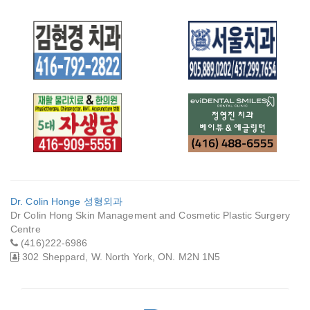
김현경 치과
서울치과
재활 물리치료 & 한
EVIDENTAL
의원 5대 자생당
SMILES DENTAL
Dr. Colin Honge 성형외과
CLINIC 치과
Dr Colin Hong Skin Management and Cosmetic Plastic Surgery
Centre
(416)222-6986
302 Sheppard, W. North York, ON. M2N 1N5