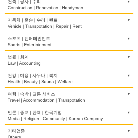
Korean Food
광고/그래픽 디자인
건축 | 공사 | 수리
Internet Shopping
Book Store
Electronic Goods Sales/Repair
Mortgage
Advertising/Graphic Design
Construction | Renovation | Handyman
식품제조
결혼상담
운전학원
전화/통신 서비스
무역
Food Manufacturing
광고 에이전트
Marriage Consulting
건축시공/개조
자동차 | 운송 | 수리 | 렌트
Driving School
Telephone/Communication Service
International Trade
Advertising Agency
Construction/Home Renovation
Vehicle | Transpotation | Repair | Rent
와인제조
꽃집/화원
한글학교
컴퓨터 판매/수리
보험/재정/투자
Wine Maker
경보/도난방지
Florist
건축설계사
Korean Language School
운송/통관/이삿짐
스포츠 | 엔터테인먼트
Computer Sales/Repair
Insurance/Investment/Finance
Alarm/Security System
Architect
Transportation/Moving
Sports | Entertainment
정육점
모피점
하숙
부동산 관리
Meat Market
묘지/비석
Fur/Leather
건축설계
Boarding House
택배
골프장비
법률 | 회계
Property Management
Cemetery/Monument
Architecture
Courier Service
Golf Equipment
Law | Accounting
제과점
백화점/선물센터
학교/학원
채무조정
Bakery
빨래방/세탁
Department Store/Gifts Shops
건물검사
School/Academy
택시
골프장
Bankruptcy
교통위반티켓
건강 | 미용 | 사우나 | 복지
Coin Laundry/Dry cleaning
Home Inspection
Taxi Service
Golf/Country Club
식품도매
Traffic Ticket
Health | Beauty | Sauna | Welfare
보석/귀금속/시계
개인지도-체육
부동산
Food Distributors
상패/트로피
Jeweler/Jeweller
간판
Private Lesson-Sport
자동차-기타
가라오케/노래방/카페
Real Estate
공인회계사(CPA)
Medal/Trophy
건강상담/식품/정보
여행 | 숙박 | 교통 서비스
Signs
Automobile/Car
Karaoke/Cafe
CPA
비디오-사진/촬영/편집/공급
Health Counseling/Food/Information
Travel | Accommodation | Transpotation
개인지도-음악
은행/금융기관
세탁장비
Video Service
가구판매/수리
Private Lesson-Music
자동차-렌트
단센터
Bank/Financing Service
번역/통역/이력서
Dry cleaning Equipment
의료기
Furniture Sales/Repair
호텔/모텔/숙박
언론 | 종교 | 단체 | 한국기업
Car Rental
Dahn Centre
Translation/Interpretation/Resume Service
사진촬영
Medical Equipment
개인지도-옷수선
Hotel/Motel
Media | Religion | Community | Korean Company
악기사
Photo Studio
기계제작
Private Lesson-Alteration
자동차-바디샵
당구장
변호사/법률서비스
Musical Instruments
마사지/지압
Machinery Rebuilding
여행/관광
Autobody Shop
기도원/수양관
기타업종
Billiard Club
Law Office
애완동물용품
Massage
개인지도-어학/수학
Travel/Tour
Retreat Centre
Others