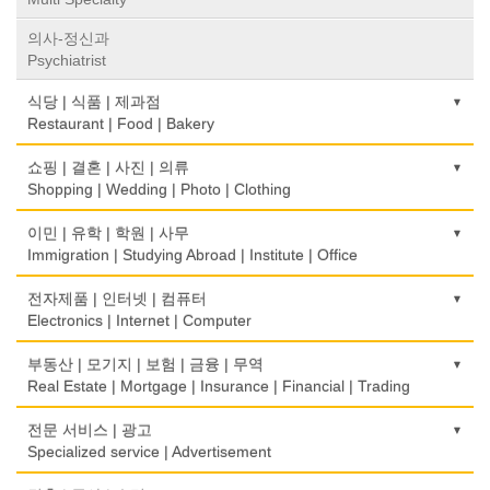
의사-정신과
Psychiatrist
식당 | 식품 | 제과점
Restaurant | Food | Bakery
농장
쇼핑 | 결혼 | 사진 | 의류
Farm
Shopping | Wedding | Photo | Clothing
떡집/방앗간
한복집
이민 | 유학 | 학원 | 사무
Rice Cake
Korean Costume
Immigration | Studying Abroad | Institute | Office
생선가게
유리/거울/액자
이민/유학
전자제품 | 인터넷 | 컴퓨터
Fish Market
Glass/Mirror/Frame
Immigration/Studying Abroad
Electronics | Internet | Computer
식당/레스토랑/음식점
의류/아동복
사무기기
금전등록기
부동산 | 모기지 | 보험 | 금융 | 무역
Restaurant
Children's Ware
Office Equipment
Cash Register
Real Estate | Mortgage | Insurance | Financial | Trading
식당장비
결혼/폐백
사무용품/문방구
인터넷 서비스/까페
도매
전문 서비스 | 광고
Food Equipment
Wedding
Stationery/Office Equipment
Internet Service/Cafe
Wholesale
Specialized service | Advertisement
식품점
인터넷 쇼핑
서점
전자제품 판매/수리
모기지