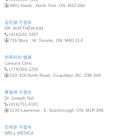
4801 Keele , North York, ON. M3J 3A4
김진영 가정의
DR. MATTHEW KIM
(416)532-3397
726 Bloor , W. Toronto, ON. M6G 1L4
라뮤리아 병원
Lamuria Clinic
(778)355-1255
210-329 North Road , Coquitlam, BC. V3K 3V8
류영재 가정의
Dr. Joseph Yuh
(416)751-6141
2130 Lawrence , E. Scarborough, ON. M1R 3A6
민재은 가정의
WELL MEDICA