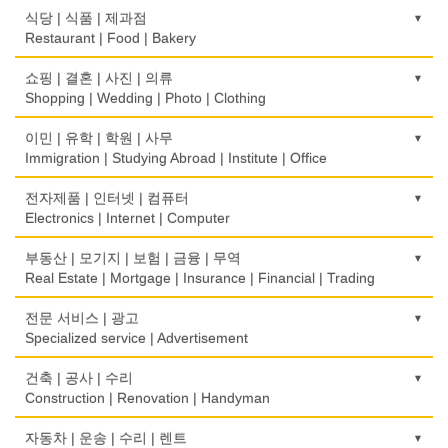
식당 | 식품 | 제과점
Restaurant | Food | Bakery
농장
쇼핑 | 결혼 | 사진 | 의류
Farm
Shopping | Wedding | Photo | Clothing
떡집/방앗간
한복집
이민 | 유학 | 학원 | 사무
Rice Cake
Korean Costume
Immigration | Studying Abroad | Institute | Office
생선가게
유리/거울/액자
이민/유학
전자제품 | 인터넷 | 컴퓨터
Fish Market
Glass/Mirror/Frame
Immigration/Studying Abroad
Electronics | Internet | Computer
식당/레스토랑/음식점
의류/아동복
사무기기
금전등록기
부동산 | 모기지 | 보험 | 금융 | 무역
Restaurant
Children's Ware
Office Equipment
Cash Register
Real Estate | Mortgage | Insurance | Financial | Trading
식당장비
결혼/폐백
사무용품/문방구
인터넷 서비스/까페
도매
전문 서비스 | 광고
Food Equipment
Wedding
Stationery/Office Equipment
Internet Service/Cafe
Wholesale
Specialized service | Advertisement
식품점
인터넷 쇼핑
서점
전자제품 판매/수리
모기지
Korean Food
광고/그래픽 디자인
건축 | 공사 | 수리
Internet Shopping
Book Store
Electronic Goods Sales/Repair
Mortgage
Advertising/Graphic Design
Construction | Renovation | Handyman
식품제조
결혼상담
운전학원
전화/통신 서비스
무역
Food Manufacturing
광고 에이전트
Marriage Consulting
건축시공/개조
자동차 | 운송 | 수리 | 렌트
Driving School
Telephone/Communication Service
International Trade