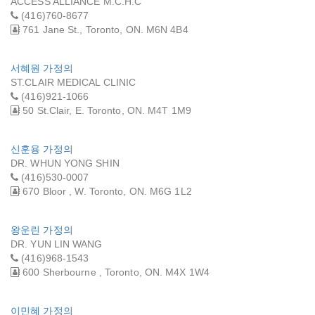
ACCESS ALLIANCE M.C.H.C
(416)760-8677
761 Jane St., Toronto, ON. M6N 4B4
서혜원 가정의
ST.CLAIR MEDICAL CLINIC
(416)921-1066
50 St.Clair, E. Toronto, ON. M4T 1M9
신훈용 가정의
DR. WHUN YONG SHIN
(416)530-0007
670 Bloor , W. Toronto, ON. M6G 1L2
왕운린 가정의
DR. YUN LIN WANG
(416)968-1543
600 Sherbourne , Toronto, ON. M4X 1W4
이민혜 가정의