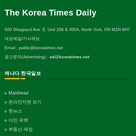
Daycare Centre
미용제품/헤어 프로덕트
Plumbing
Tire
사찰/절
Video Rental
구두수선
양장/패션
Hair Products
개인지도-미술/사진
Buddhist Temple
The Korea Times Daily
Shoe Repair
보석감정사
Fashion/Boutique
스테이징 홈
Private Lesson-Art/Photograph
자동차-판매/리스
운동구/스포츠용품
Gemologist
복지상담
Staging Home
Sales/Lease
기타 종교
Sporting Goods
기타
이불
Welfare Consulting
개인지도-무용
Religion-Other
ETC
인쇄
500 Sheppard Ave. E. Unit 206 & 305A, North York, ON M2N 6H7
Blanket
전기공사/수리
Private Lesson-Ballet/Dance
자동차-견인
취미/레저
Printing
생수/정수기
Electric Work
Towing
한국일보 본사 및 지국
대표메일/기사제보
Hobby/Leisure
아파트
웨딩서비스
Spring Water/Water Purifier
개인지도-꽃꽂이
Korea Times Branches
Apartment
장의사
Bridal Fashion/Wedding Service
정원공사/조경
Email : public@koreatimes.net
Private Lesson-Flower Arrangement
자동차-청소
태권도/무술
Funeral Home
양로원/요양원
Landscaping/Gardening
Auto Cleaning
한국정부기관
Taekwondo/Martial Arts
광고문의(Advertising) :
ad@koreatimes.net
자수
Nursing Home
개인지도-기타
Korean Governmental Organization
주방용품
Embroidery
지붕
Private Lesson-Etc
Kitchenware
찜질방
Roofing
한인회
캐나다 한국일보
Sauna
Korean Cultural Association
직업소개 에이전트
창문
Employment Agency
피부미용
Window
언론기관
Skin Care
Masthead
Newspaper/TV/Radio
청소
커텐/카펫
온라인지면 보기
Cleaning
화장품
Curtain/Carpet
한국기업 현지법인/지사
Cosmetics
핫뉴스
Korean Enterprises In Canada
카펫 청소
벽지/페인트
이민·유학
Carpet Cleaning
피트니스/헬스
Wall Paper/Paint
동창회-대학교
Fitness
Alumni University
부동산·재정
판촉물
가라지/그라지/차고