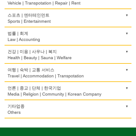
Advertising Agency
Construction/Home Renovation
Vehicle | Transpotation | Repair | Rent
와인제조
꽃집/화원
한글학교
컴퓨터 판매/수리
보험/재정/투자
Wine Maker
경보/도난방지
Florist
건축설계사
Korean Language School
운송/통관/이삿짐
스포츠 | 엔터테인먼트
Computer Sales/Repair
Insurance/Investment/Finance
Alarm/Security System
Architect
Transportation/Moving
Sports | Entertainment
정육점
모피점
하숙
부동산 관리
Meat Market
묘지/비석
Fur/Leather
건축설계
Boarding House
택배
골프장비
법률 | 회계
Property Management
Cemetery/Monument
Architecture
Courier Service
Golf Equipment
Law | Accounting
제과점
백화점/선물센터
학교/학원
채무조정
Bakery
빨래방/세탁
Department Store/Gifts Shops
건물검사
School/Academy
택시
골프장
Bankruptcy
교통위반티켓
건강 | 미용 | 사우나 | 복지
Coin Laundry/Dry cleaning
Home Inspection
Taxi Service
Golf/Country Club
식품도매
Traffic Ticket
Health | Beauty | Sauna | Welfare
보석/귀금속/시계
개인지도-체육
부동산
Food Distributors
상패/트로피
Jeweler/Jeweller
간판
Private Lesson-Sport
자동차-기타
가라오케/노래방/카페
Real Estate
공인회계사(CPA)
Medal/Trophy
건강상담/식품/정보
여행 | 숙박 | 교통 서비스
Signs
Automobile/Car
Karaoke/Cafe
CPA
비디오-사진/촬영/편집/공급
Health Counseling/Food/Information
Travel | Accommodation | Transpotation
개인지도-음악
은행/금융기관
세탁장비
Video Service
가구판매/수리
Private Lesson-Music
자동차-렌트
단센터
Bank/Financing Service
번역/통역/이력서
Dry cleaning Equipment
의료기
Furniture Sales/Repair
호텔/모텔/숙박
언론 | 종교 | 단체 | 한국기업
Car Rental
Dahn Centre
Translation/Interpretation/Resume Service
사진촬영
Medical Equipment
개인지도-옷수선
Hotel/Motel
Media | Religion | Community | Korean Company
악기사
Photo Studio
기계제작
Private Lesson-Alteration
자동차-바디샵
당구장
변호사/법률서비스
Musical Instruments
마사지/지압
Machinery Rebuilding
여행/관광
Autobody Shop
기도원/수양관
기타업종
Billiard Club
Law Office
애완동물용품
Massage
개인지도-어학/수학
Travel/Tour
Retreat Centre
Others
열쇠
Pet Shop
난방/냉동
Private Lesson-Language/Math
자동차-정비
볼링장
회계업무
Key
미용실/이발관
Heating/Cooling
Autobody Maintenance/Repair
실업인협회
Bowling Alley
캐나다공공기관
Accounting Service
양복점
Beauty Salon/Barber Shop
개인지도-서예
Korean Businessmen's Association
Public Service
유아원/데이케어
Tailor
배관/플러밍
Private Lesson-Calligraphy
자동차-타이어
비디오-대여