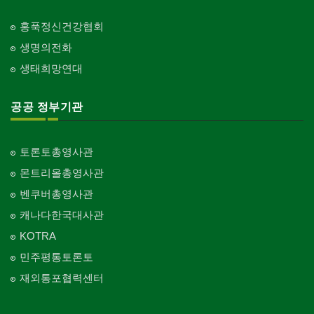
Internet/Software Development
교회-안식일교회
Church-7th Day Adventist
홍푹정신건강협회
생명의전화
교회-씨 앤 엠에이
Church-C & MA
생태희망연대
교회-순복음교회
Church-Full Gospel
공공 정부기관
교회-신학교/신학원
Church-Bible Institute
토론토총영사관
교회-성결교회
몬트리올총영사관
Church-Evangelical
벤쿠버총영사관
교회-선교회
캐나다한국대사관
Church-Mission
KOTRA
교회-독립교회
민주평통토론토
Church-Independent
재외통포협력센터
교회-기타
Church-Others