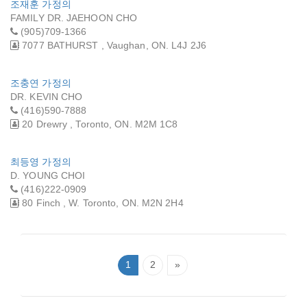
조재훈 가정의
FAMILY DR. JAEHOON CHO
(905)709-1366
7077 BATHURST , Vaughan, ON. L4J 2J6
조충연 가정의
DR. KEVIN CHO
(416)590-7888
20 Drewry , Toronto, ON. M2M 1C8
최등영 가정의
D. YOUNG CHOI
(416)222-0909
80 Finch , W. Toronto, ON. M2N 2H4
1
2
»