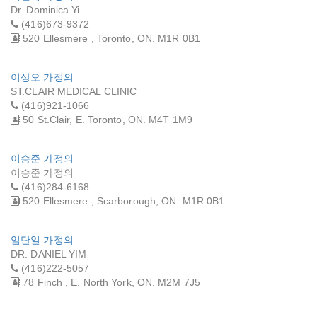
Dr. Dominica Yi
(416)673-9372
520 Ellesmere , Toronto, ON. M1R 0B1
이상오 가정의
ST.CLAIR MEDICAL CLINIC
(416)921-1066
50 St.Clair, E. Toronto, ON. M4T 1M9
이승준 가정의
이승준 가정의
(416)284-6168
520 Ellesmere , Scarborough, ON. M1R 0B1
임단일 가정의
DR. DANIEL YIM
(416)222-5057
78 Finch , E. North York, ON. M2M 7J5