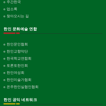
gifts for events
산후조리서비스
주간한국
Garage Door
동창회-중·고등학교
postpartum care center
Alumni Middle·High School
업소록
프랜차이즈
건축 엔지니어
Franchise
Engineering
찾아오시는 길
단체-협회
Organization-Association
피아노 조율 /판매
건축기술사/디자이너
Piano Tuning/Sale
Architectural Designer
한인 문화예술 연합
단체-스포츠
Organization-Sports
해충구제
건축개발
Pesticide
Builder/Developer
단체-음악/미술
한인문인협회
Organization-Music/Art
현금인출기
한인교향악단
ATM
단체-불교
한국학교연합회
Organization-Buddhist
화랑/표구사
토론토한인회
Art Gallery/Framing
단체-기독교
한인여성회
Organization-Christianity
행사/이벤트
한인미술가협회
Event
교회-장로교회
온주한인실협인협회
Church-Presbyterian
인벤토리
Stock Inventory
교회-연합교회
한인 공익 네트워크
Church-United
인터넷/소프트웨어 개발