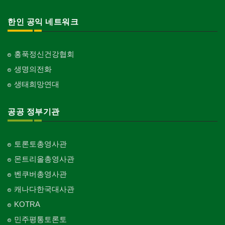
Stock Inventory
교회-연합교회
한인 공익 네트워크
Church-United
인터넷/소프트웨어 개발
Internet/Software Development
교회-안식일교회
Church-7th Day Adventist
홍푹정신건강협회
생명의전화
교회-씨 앤 엠에이
Church-C & MA
생태희망연대
교회-순복음교회
Church-Full Gospel
공공 정부기관
교회-신학교/신학원
Church-Bible Institute
토론토총영사관
교회-성결교회
몬트리올총영사관
Church-Evangelical
벤쿠버총영사관
교회-선교회
캐나다한국대사관
Church-Mission
KOTRA
교회-독립교회
민주평통토론토
Church-Independent