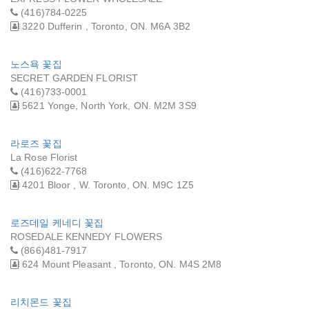
(416)784-0225
3220 Dufferin , Toronto, ON. M6A 3B2
노스욕 꽃집
SECRET GARDEN FLORIST
(416)733-0001
5621 Yonge, North York, ON. M2M 3S9
라로즈 꽃집
La Rose Florist
(416)622-7768
4201 Bloor , W. Toronto, ON. M9C 1Z5
로즈데일 케네디 꽃집
ROSEDALE KENNEDY FLOWERS
(866)481-7917
624 Mount Pleasant , Toronto, ON. M4S 2M8
리치몬드 꽃집