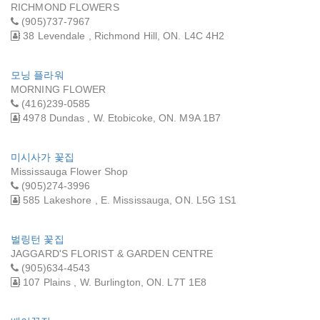
RICHMOND FLOWERS
(905)737-7967
38 Levendale , Richmond Hill, ON. L4C 4H2
모닝 플라워
MORNING FLOWER
(416)239-0585
4978 Dundas , W. Etobicoke, ON. M9A 1B7
미시사가 꽃집
Mississauga Flower Shop
(905)274-3996
585 Lakeshore , E. Mississauga, ON. L5G 1S1
벌링턴 꽃집
JAGGARD'S FLORIST & GARDEN CENTRE
(905)634-4543
107 Plains , W. Burlington, ON. L7T 1E8