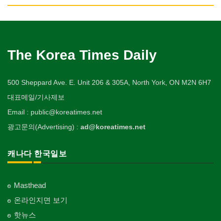
Obstetrician
난방/냉동
Private Lesson-Language/Math
자동차-정비
볼링장
회계업무
Key
미용실/이발관
Heating/Cooling
Autobody Maintenance/Repair
실업인협회
Bowling Alley
캐나다공공기관
Accounting Service
의사-성형외과
Beauty Salon/Barber Shop
개인지도-서예
Korean Businessmen's Association
Public Service
유아원/데이케어
Cosmetic Surgeon
배관/플러밍
Private Lesson-Calligraphy
자동차-타이어
비디오-대여
Daycare Centre
미용제품/헤어 프로덕트
Plumbing
Tire
사찰/절
Video Rental
구두수선
의사-수의사
Hair Products
개인지도-미술/사진
Buddhist Temple
The Korea Times Daily
Shoe Repair
보석감정사
Veterinarian
스테이징 홈
Private Lesson-Art/Photograph
자동차-판매/리스
운동구/스포츠용품
Gemologist
복지상담
Staging Home
Sales/Lease
기타 종교
Sporting Goods
기타
의사-안과
Welfare Consulting
개인지도-무용
Religion-Other
ETC
인쇄
500 Sheppard Ave. E. Unit 206 & 305A, North York, ON M2N 6H7
Ophthalmologist
전기공사/수리
Private Lesson-Ballet/Dance
자동차-견인
취미/레저
Printing
생수/정수기
Electric Work
Towing
한국일보 본사 및 지국
대표메일/기사제보
Hobby/Leisure
아파트
의사-외과
Spring Water/Water Purifier
개인지도-꽃꽂이
Korea Times Branches
Apartment
장의사
Surgeon
정원공사/조경
Email : public@koreatimes.net
Private Lesson-Flower Arrangement
자동차-청소
태권도/무술
Funeral Home
양로원/요양원
Landscaping/Gardening
Auto Cleaning
한국정부기관
Taekwondo/Martial Arts
광고문의(Advertising) :
ad@koreatimes.net
의사-치과
Nursing Home
개인지도-기타
Korean Governmental Organization
주방용품
Dentist/Dental Surgeon
지붕
Private Lesson-Etc
Kitchenware
찜질방
Roofing
한인회
캐나다 한국일보
의사-가정의
Sauna
Korean Cultural Association
직업소개 에이전트
Family Doctor
창문
Employment Agency
피부미용
Window
언론기관
의사-기타
Skin Care
Masthead
Newspaper/TV/Radio
청소
Multi Specialty
커텐/카펫
온라인지면 보기
Cleaning
화장품
Curtain/Carpet
한국기업 현지법인/지사
의사-정신과
Cosmetics
핫뉴스
Korean Enterprises In Canada
카펫 청소