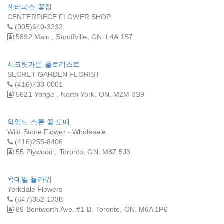
센터피스 꽃집
CENTERPIECE FLOWER SHOP
(905)640-3232
5892 Main , Stouffville, ON. L4A 1S7
시크릿가든 플로리스트
SECRET GARDEN FLORIST
(416)733-0001
5621 Yonge , North York, ON. M2M 3S9
와일드 스톤 꽃 도매
Wild Stone Flower - Wholesale
(416)255-8406
55 Plywood , Toronto, ON. M8Z 5J3
욕데일 플라워
Yorkdale Flowers
(647)352-1338
89 Bentworth Ave. #1-B, Toronto, ON. M6A 1P6