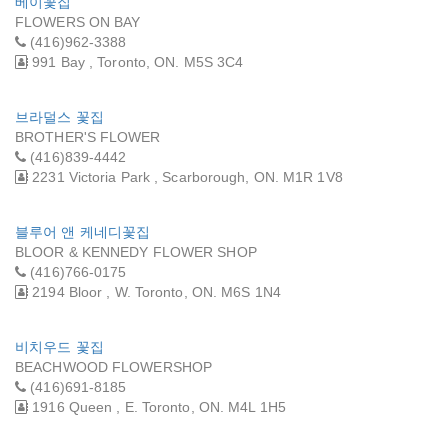
베이꽃집
FLOWERS ON BAY
(416)962-3388
991 Bay , Toronto, ON. M5S 3C4
브라덜스 꽃집
BROTHER'S FLOWER
(416)839-4442
2231 Victoria Park , Scarborough, ON. M1R 1V8
블루어 앤 케네디꽃집
BLOOR & KENNEDY FLOWER SHOP
(416)766-0175
2194 Bloor , W. Toronto, ON. M6S 1N4
비치우드 꽃집
BEACHWOOD FLOWERSHOP
(416)691-8185
1916 Queen , E. Toronto, ON. M4L 1H5