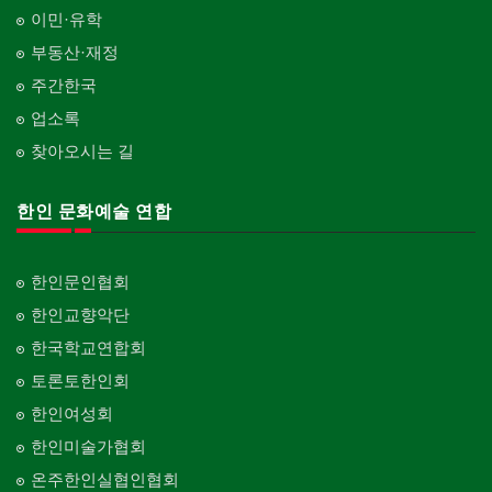
Psychiatrist
벽지/페인트
이민·유학
Carpet Cleaning
피트니스/헬스
Wall Paper/Paint
동창회-대학교
Fitness
Alumni University
부동산·재정
판촉물
가라지/그라지/차고
gifts for events
산후조리서비스
주간한국
Garage Door
동창회-중·고등학교
postpartum care center
Alumni Middle·High School
업소록
프랜차이즈
건축 엔지니어
Franchise
Engineering
찾아오시는 길
단체-협회
Organization-Association
피아노 조율 /판매
건축기술사/디자이너
Piano Tuning/Sale
Architectural Designer
한인 문화예술 연합
단체-스포츠
Organization-Sports
해충구제
건축개발
Pesticide
Builder/Developer
단체-음악/미술
한인문인협회
Organization-Music/Art
현금인출기
한인교향악단
ATM
단체-불교
한국학교연합회
Organization-Buddhist
화랑/표구사
토론토한인회
Art Gallery/Framing
단체-기독교
한인여성회
Organization-Christianity
행사/이벤트
한인미술가협회
Event
교회-장로교회
온주한인실협인협회
Church-Presbyterian
인벤토리