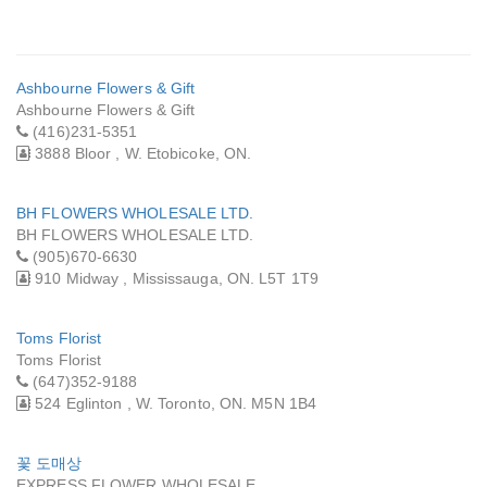
Ashbourne Flowers & Gift
Ashbourne Flowers & Gift
(416)231-5351
3888 Bloor , W. Etobicoke, ON.
BH FLOWERS WHOLESALE LTD.
BH FLOWERS WHOLESALE LTD.
(905)670-6630
910 Midway , Mississauga, ON. L5T 1T9
Toms Florist
Toms Florist
(647)352-9188
524 Eglinton , W. Toronto, ON. M5N 1B4
꽃 도매상
EXPRESS FLOWER WHOLESALE