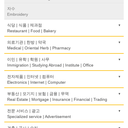
자수
Embroidery
식당 | 식품 | 제과점
Restaurant | Food | Bakery
농장
의료기관 | 한방 | 약국
Farm
Medical | Oriental Herb | Pharmacy
떡집/방앗간
의사-검안의
이민 | 유학 | 학원 | 사무
Rice Cake
Optometrist
Immigration | Studying Abroad | Institute | Office
생선가게
보청기
이민/유학
전자제품 | 인터넷 | 컴퓨터
Fish Market
Hearing Aid
Immigration/Studying Abroad
Electronics | Internet | Computer
식당/레스토랑/음식점
비데
사무기기
금전등록기
부동산 | 모기지 | 보험 | 금융 | 무역
Restaurant
Bidet
Office Equipment
Cash Register
Real Estate | Mortgage | Insurance | Financial | Trading
식당장비
심리/정신상담
사무용품/문방구
인터넷 서비스/까페
도매
전문 서비스 | 광고
Food Equipment
Psychologist/Psychiatrist
Stationery/Office Equipment
Internet Service/Cafe
Wholesale
Specialized service | Advertisement
식품점
안경점
서점
전자제품 판매/수리
모기지
Korean Food
광고/그래픽 디자인
건축 | 공사 | 수리