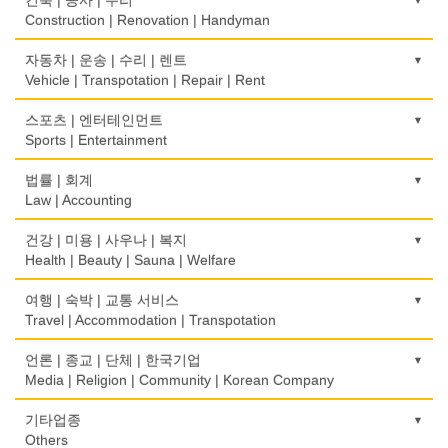
Optical Stores
Book Store
Electronic Goods Sales/Repair
Mortgage
Advertising/Graphic Design
Construction | Renovation | Handyman
식품제조
의료기구
운전학원
전화/통신 서비스
무역
Food Manufacturing
광고 에이전트
Medical Instruments
건축시공/개조
자동차 | 운송 | 수리 | 렌트
Driving School
Telephone/Communication Service
International Trade
Advertising Agency
Construction/Home Renovation
Vehicle | Transpotation | Repair | Rent
와인제조
의치사/치과기공소
한글학교
컴퓨터 판매/수리
보험/재정/투자
Wine Maker
경보/도난방지
Denturist
건축설계사
Korean Language School
운송/통관/이삿짐
스포츠 | 엔터테인먼트
Computer Sales/Repair
Insurance/Investment/Finance
Alarm/Security System
Architect
Transportation/Moving
Sports | Entertainment
정육점
한의원/한약
하숙
부동산 관리
Meat Market
묘지/비석
Oriental Herb/Acupuncture
건축설계
Boarding House
택배
골프장비
법률 | 회계
Property Management
Cemetery/Monument
Architecture
Courier Service
Golf Equipment
Law | Accounting
제과점
약국
학교/학원
채무조정
Bakery
빨래방/세탁
Pharmacy
건물검사
School/Academy
택시
골프장
Bankruptcy
교통위반티켓
건강 | 미용 | 사우나 | 복지
Coin Laundry/Dry cleaning
Home Inspection
Taxi Service
Golf/Country Club
식품도매
Traffic Ticket
Health | Beauty | Sauna | Welfare
의사-내과
개인지도-체육
부동산
Food Distributors
상패/트로피
Internal Medicine
간판
Private Lesson-Sport
자동차-기타
가라오케/노래방/카페
Real Estate
공인회계사(CPA)
Medal/Trophy
건강상담/식품/정보
여행 | 숙박 | 교통 서비스
Signs
Automobile/Car
Karaoke/Cafe
CPA
의사-물리치료/카이로 프랙터
Health Counseling/Food/Information
Travel | Accommodation | Transpotation
개인지도-음악
은행/금융기관
세탁장비
Physiotherapy/Chiropractic Clinic
가구판매/수리
Private Lesson-Music
자동차-렌트
단센터
Bank/Financing Service
번역/통역/이력서
Dry cleaning Equipment
의료기
Furniture Sales/Repair
호텔/모텔/숙박
언론 | 종교 | 단체 | 한국기업
Car Rental
Dahn Centre
Translation/Interpretation/Resume Service
의사-비뇨기과
Medical Equipment
개인지도-옷수선
Hotel/Motel
Media | Religion | Community | Korean Company
악기사
Urologist
기계제작
Private Lesson-Alteration
자동차-바디샵
당구장
변호사/법률서비스
Musical Instruments
마사지/지압
Machinery Rebuilding
여행/관광
Autobody Shop
기도원/수양관
기타업종
Billiard Club
Law Office
의사-산부인과
Massage
개인지도-어학/수학
Travel/Tour
Retreat Centre
Others
열쇠