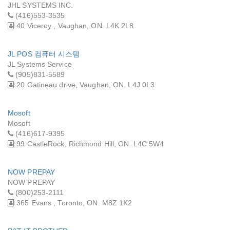
JHL SYSTEMS INC.
(416)553-3535
40 Viceroy , Vaughan, ON. L4K 2L8
JL POS 컴퓨터 시스템
JL Systems Service
(905)831-5589
20 Gatineau drive, Vaughan, ON. L4J 0L3
Mosoft
Mosoft
(416)617-9395
99 CastleRock, Richmond Hill, ON. L4C 5W4
NOW PREPAY
NOW PREPAY
(800)253-2111
365 Evans , Toronto, ON. M8Z 1K2