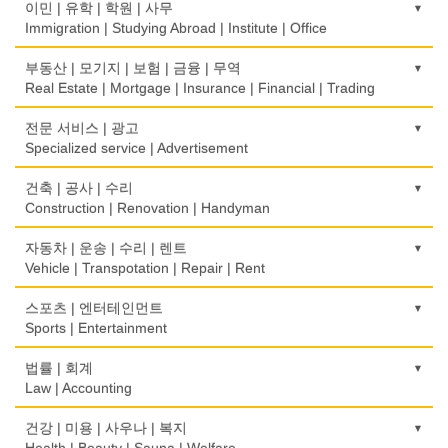
보청기
한복집
이민 | 유학 | 학원 | 사무
Fish Market
Hearing Aid
Korean Costume
Immigration | Studying Abroad | Institute | Office
식당/레스토랑/음식점
비데
유리/거울/액자
이민/유학
부동산 | 모기지 | 보험 | 금융 | 무역
Restaurant
Bidet
Glass/Mirror/Frame
Immigration/Studying Abroad
Real Estate | Mortgage | Insurance | Financial | Trading
식당장비
심리/정신상담
의류/아동복
사무기기
도매
전문 서비스 | 광고
Food Equipment
Psychologist/Psychiatrist
Children's Ware
Office Equipment
Wholesale
Specialized service | Advertisement
식품점
안경점
결혼/폐백
사무용품/문방구
모기지
Korean Food
광고/그래픽 디자인
건축 | 공사 | 수리
Optical Stores
Wedding
Stationery/Office Equipment
Mortgage
Advertising/Graphic Design
Construction | Renovation | Handyman
식품제조
의료기구
인터넷 쇼핑
서점
무역
Food Manufacturing
광고 에이전트
Medical Instruments
건축시공/개조
자동차 | 운송 | 수리 | 렌트
Internet Shopping
Book Store
International Trade
Advertising Agency
Construction/Home Renovation
Vehicle | Transpotation | Repair | Rent
와인제조
의치사/치과기공소
결혼상담
운전학원
보험/재정/투자
Wine Maker
경보/도난방지
Denturist
건축설계사
Marriage Consulting
운송/통관/이삿짐
스포츠 | 엔터테인먼트
Driving School
Insurance/Investment/Finance
Alarm/Security System
Architect
Transportation/Moving
Sports | Entertainment
정육점
한의원/한약
꽃집/화원
한글학교
부동산 관리
Meat Market
묘지/비석
Oriental Herb/Acupuncture
건축설계
Florist
택배
Korean Language School
골프장비
법률 | 회계
Property Management
Cemetery/Monument
Architecture
Courier Service
Golf Equipment
Law | Accounting
제과점
약국
모피점
하숙
채무조정
Bakery
빨래방/세탁
Pharmacy
건물검사
Fur/Leather
택시
Boarding House
골프장
Bankruptcy
교통위반티켓
건강 | 미용 | 사우나 | 복지
Coin Laundry/Dry cleaning
Home Inspection
Taxi Service
Golf/Country Club
식품도매
Traffic Ticket
Health | Beauty | Sauna | Welfare