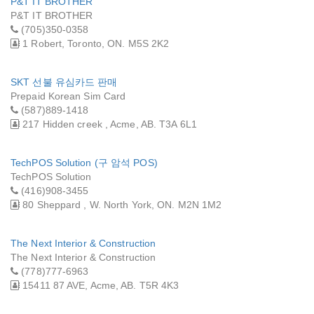
P&T IT BROTHER
P&T IT BROTHER
(705)350-0358
1 Robert, Toronto, ON. M5S 2K2
SKT 선불 유심카드 판매
Prepaid Korean Sim Card
(587)889-1418
217 Hidden creek , Acme, AB. T3A 6L1
TechPOS Solution (구 암석 POS)
TechPOS Solution
(416)908-3455
80 Sheppard , W. North York, ON. M2N 1M2
The Next Interior & Construction
The Next Interior & Construction
(778)777-6963
15411 87 AVE, Acme, AB. T5R 4K3