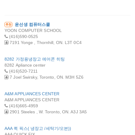
윤선생 컴퓨터스쿨
추천
YOON COMPUTER SCHOOL
(416)590-0525
7191 Yonge , Thornhill, ON. L3T 0C4
8282 가정용냉장고 에어콘 히팅
8282 Apliance center
(416)520-7211
7 Joel Swirsky, Toronto, ON. M3H 5Z6
A&M APPLIANCES CENTER
A&M APPLIANCES CENTER
(416)665-4959
2901 Steeles , W. Toronto, ON. A3J 3A5
AAA 퀵 픽스( 냉장고 /세탁기/오븐))
AAA QUICK FIX