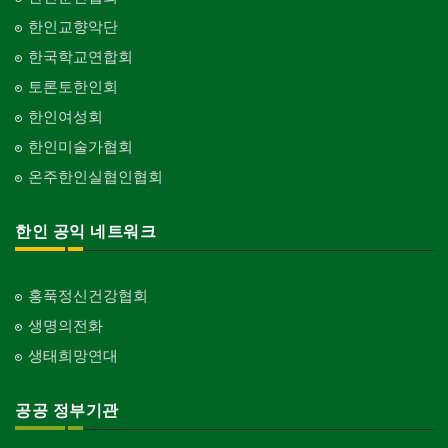
Organization-Music/Art
현금인출기
한인교향악단
ATM
단체-불교
한국학교연합회
Organization-Buddhist
화랑/표구사
토론토한인회
Art Gallery/Framing
단체-기독교
한인여성회
Organization-Christianity
행사/이벤트
한인미술가협회
Event
교회-장로교회
온주한인실협인협회
Church-Presbyterian
인벤토리
Stock Inventory
교회-연합교회
한인 공익 네트워크
Church-United
인터넷/소프트웨어 개발
Internet/Software Development
교회-안식일교회
Church-7th Day Adventist
홍푹정신건강협회
생명의전화
교회-씨 앤 엠에이
Church-C & MA
생태희망연대
교회-순복음교회
Church-Full Gospel
공공 정부기관
교회-신학교/신학원