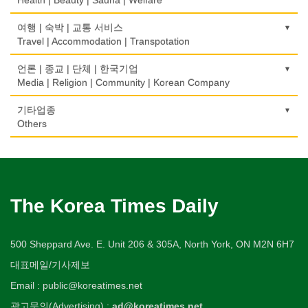
의사-내과
백화점/선물센터
학교/학원
부동산
Food Distributors
상패/트로피
Internal Medicine
간판
Department Store/Gifts Shops
자동차-기타
School/Academy
가라오케/노래방/카페
Real Estate
공인회계사(CPA)
Medal/Trophy
건강상담/식품/정보
여행 | 숙박 | 교통 서비스
Signs
Automobile/Car
Karaoke/Cafe
CPA
의사-물리치료/카이로 프랙터
Health Counseling/Food/Information
Travel | Accommodation | Transpotation
보석/귀금속/시계
개인지도-체육
은행/금융기관
세탁장비
Physiotherapy/Chiropractic Clinic
가구판매/수리
Jeweler/Jeweller
자동차-렌트
Private Lesson-Sport
단센터
Bank/Financing Service
번역/통역/이력서
Dry cleaning Equipment
의료기
Furniture Sales/Repair
호텔/모텔/숙박
언론 | 종교 | 단체 | 한국기업
Car Rental
Dahn Centre
Translation/Interpretation/Resume Service
의사-비뇨기과
Medical Equipment
비디오-사진/촬영/편집/공급
Hotel/Motel
Media | Religion | Community | Korean Company
개인지도-음악
악기사
Urologist
기계제작
Video Service
자동차-바디샵
Private Lesson-Music
당구장
변호사/법률서비스
Musical Instruments
마사지/지압
Machinery Rebuilding
여행/관광
Autobody Shop
기도원/수양관
기타업종
Billiard Club
Law Office
의사-산부인과
Massage
사진촬영
Travel/Tour
개인지도-옷수선
Retreat Centre
Others
열쇠
Obstetrician
난방/냉동
Photo Studio
자동차-정비
Private Lesson-Alteration
볼링장
회계업무
Key
미용실/이발관
Heating/Cooling
Autobody Maintenance/Repair
실업인협회
Bowling Alley
캐나다공공기관
Accounting Service
의사-성형외과
Beauty Salon/Barber Shop
애완동물용품
개인지도-어학/수학
Korean Businessmen's Association
Public Service
유아원/데이케어
Cosmetic Surgeon
배관/플러밍
Pet Shop
자동차-타이어
Private Lesson-Language/Math
비디오-대여
Daycare Centre
미용제품/헤어 프로덕트
Plumbing
Tire
사찰/절
Video Rental
구두수선
의사-수의사
Hair Products
양복점
개인지도-서예
Buddhist Temple
The Korea Times Daily
Shoe Repair
보석감정사
Veterinarian
스테이징 홈
Tailor
자동차-판매/리스
Private Lesson-Calligraphy
운동구/스포츠용품
Gemologist
복지상담
Staging Home
Sales/Lease
기타 종교
Sporting Goods
기타
의사-안과
Welfare Consulting
양장/패션
개인지도-미술/사진
Religion-Other
ETC
인쇄
500 Sheppard Ave. E. Unit 206 & 305A, North York, ON M2N 6H7
Ophthalmologist
전기공사/수리
Fashion/Boutique
자동차-견인
Private Lesson-Art/Photograph
취미/레저
Printing
생수/정수기
Electric Work
Towing
한국일보 본사 및 지국
대표메일/기사제보
Hobby/Leisure
아파트
의사-외과
Spring Water/Water Purifier
이불
개인지도-무용
Korea Times Branches
Apartment
장의사
Surgeon
정원공사/조경
Email : public@koreatimes.net
Blanket
자동차-청소
Private Lesson-Ballet/Dance
태권도/무술
Funeral Home
양로원/요양원
Landscaping/Gardening
Auto Cleaning
한국정부기관
Taekwondo/Martial Arts
광고문의(Advertising) :
ad@koreatimes.net