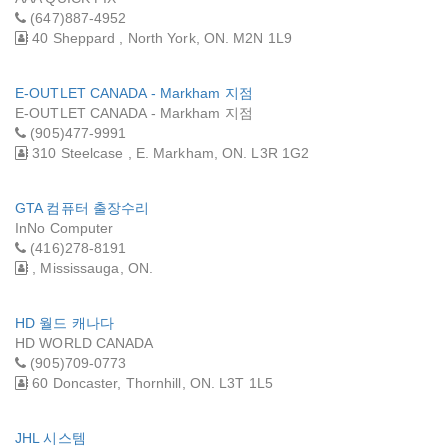
(647)887-4952
40 Sheppard , North York, ON. M2N 1L9
E-OUTLET CANADA - Markham 지점
E-OUTLET CANADA - Markham 지점
(905)477-9991
310 Steelcase , E. Markham, ON. L3R 1G2
GTA 컴퓨터 출장수리
InNo Computer
(416)278-8191
, Mississauga, ON.
HD 월드 캐나다
HD WORLD CANADA
(905)709-0773
60 Doncaster, Thornhill, ON. L3T 1L5
JHL 시스템