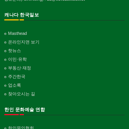
의사-치과
Nursing Home
웨딩서비스
개인지도-꽃꽂이
Korean Governmental Organization
주방용품
Dentist/Dental Surgeon
지붕
Bridal Fashion/Wedding Service
Private Lesson-Flower Arrangement
Kitchenware
찜질방
Roofing
한인회
캐나다 한국일보
의사-가정의
Sauna
자수
개인지도-기타
Korean Cultural Association
직업소개 에이전트
Family Doctor
창문
Embroidery
Private Lesson-Etc
Employment Agency
피부미용
Window
언론기관
의사-기타
Skin Care
Masthead
Newspaper/TV/Radio
청소
Multi Specialty
커텐/카펫
온라인지면 보기
Cleaning
화장품
Curtain/Carpet
한국기업 현지법인/지사
의사-정신과
Cosmetics
핫뉴스
Korean Enterprises In Canada
카펫 청소
Psychiatrist
벽지/페인트
이민·유학
Carpet Cleaning
피트니스/헬스
Wall Paper/Paint
동창회-대학교
Fitness
Alumni University
부동산·재정
판촉물
가라지/그라지/차고
gifts for events
산후조리서비스
주간한국
Garage Door
동창회-중·고등학교
postpartum care center
Alumni Middle·High School
업소록
프랜차이즈
건축 엔지니어
Franchise
Engineering
찾아오시는 길
단체-협회
Organization-Association
피아노 조율 /판매
건축기술사/디자이너
Piano Tuning/Sale
Architectural Designer
한인 문화예술 연합
단체-스포츠
Organization-Sports
해충구제
건축개발
Pesticide
Builder/Developer
단체-음악/미술
한인문인협회