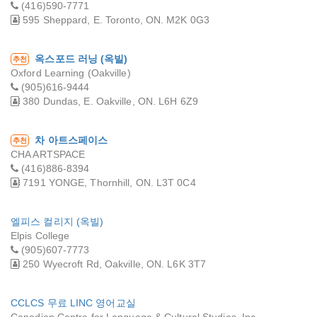
(416)590-7771
595 Sheppard, E. Toronto, ON. M2K 0G3
옥스포드 러닝 (옥빌)
추천
Oxford Learning (Oakville)
(905)616-9444
380 Dundas, E. Oakville, ON. L6H 6Z9
차 아트스페이스
추천
CHA ARTSPACE
(416)886-8394
7191 YONGE, Thornhill, ON. L3T 0C4
엘피스 컬리지 (옥빌)
Elpis College
(905)607-7773
250 Wyecroft Rd, Oakville, ON. L6K 3T7
CCLCS 무료 LINC 영어교실
Canadian Centre for Language & Cultural Studies. Inc