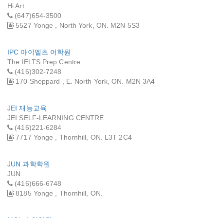
Hi Art
(647)654-3500
5527 Yonge , North York, ON. M2N 5S3
IPC 아이엘츠 어학원
The IELTS Prep Centre
(416)302-7248
170 Sheppard , E. North York, ON. M2N 3A4
JEI 재능교육
JEI SELF-LEARNING CENTRE
(416)221-6284
7717 Yonge , Thornhill, ON. L3T 2C4
JUN 과학학원
JUN
(416)666-6748
8185 Yonge , Thornhill, ON.