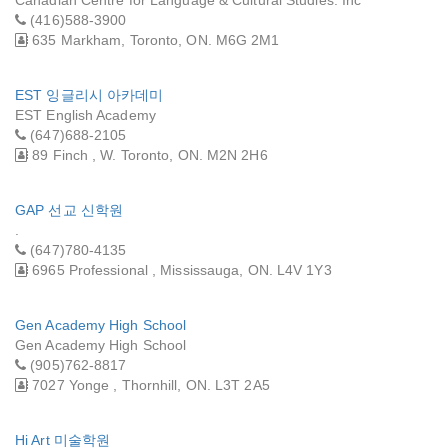
(416)588-3900
635 Markham, Toronto, ON. M6G 2M1
EST 잉글리시 아카데미
EST English Academy
(647)688-2105
89 Finch , W. Toronto, ON. M2N 2H6
GAP 선교 신학원
.
(647)780-4135
6965 Professional , Mississauga, ON. L4V 1Y3
Gen Academy High School
Gen Academy High School
(905)762-8817
7027 Yonge , Thornhill, ON. L3T 2A5
Hi Art 미술학원