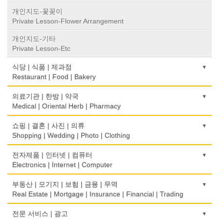
개인지도-꽃꽂이
Private Lesson-Flower Arrangement
개인지도-기타
Private Lesson-Etc
식당 | 식품 | 제과점
Restaurant | Food | Bakery
농장
의료기관 | 한방 | 약국
Farm
Medical | Oriental Herb | Pharmacy
떡집/방앗간
의사-검안의
쇼핑 | 결혼 | 사진 | 의류
Rice Cake
Optometrist
Shopping | Wedding | Photo | Clothing
생선가게
보청기
한복집
전자제품 | 인터넷 | 컴퓨터
Fish Market
Hearing Aid
Korean Costume
Electronics | Internet | Computer
식당/레스토랑/음식점
비데
유리/거울/액자
금전등록기
부동산 | 모기지 | 보험 | 금융 | 무역
Restaurant
Bidet
Glass/Mirror/Frame
Cash Register
Real Estate | Mortgage | Insurance | Financial | Trading
식당장비
심리/정신상담
의류/아동복
인터넷 서비스/까페
도매
전문 서비스 | 광고
Food Equipment
Psychologist/Psychiatrist
Children's Ware