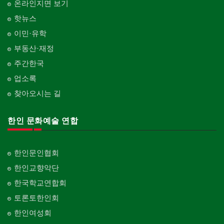
온라인지면 보기
Cleaning
화장품
Curtain/Carpet
한국기업 현지법인/지사
의사-정신과
Cosmetics
핫뉴스
Korean Enterprises In Canada
카펫 청소
Psychiatrist
벽지/페인트
이민·유학
Carpet Cleaning
피트니스/헬스
Wall Paper/Paint
동창회-대학교
Fitness
Alumni University
부동산·재정
판촉물
가라지/그라지/차고
gifts for events
산후조리서비스
주간한국
Garage Door
동창회-중·고등학교
postpartum care center
Alumni Middle·High School
업소록
프랜차이즈
건축 엔지니어
Franchise
Engineering
찾아오시는 길
단체-협회
Organization-Association
피아노 조율 /판매
건축기술사/디자이너
Piano Tuning/Sale
Architectural Designer
한인 문화예술 연합
단체-스포츠
Organization-Sports
해충구제
건축개발
Pesticide
Builder/Developer
단체-음악/미술
한인문인협회
Organization-Music/Art
현금인출기
한인교향악단
ATM
단체-불교
한국학교연합회
Organization-Buddhist
화랑/표구사
토론토한인회
Art Gallery/Framing
단체-기독교
한인여성회
Organization-Christianity
행사/이벤트