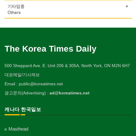
당구장
변호사/법률서비스
Musical Instruments
마사지/지압
Machinery Rebuilding
여행/관광
Autobody Shop
기도원/수양관
기타업종
Billiard Club
Law Office
의사-산부인과
Massage
사진촬영
Travel/Tour
Retreat Centre
Others
열쇠
Obstetrician
난방/냉동
Photo Studio
자동차-정비
볼링장
회계업무
Key
미용실/이발관
Heating/Cooling
Autobody Maintenance/Repair
실업인협회
Bowling Alley
캐나다공공기관
Accounting Service
의사-성형외과
Beauty Salon/Barber Shop
애완동물용품
Korean Businessmen's Association
Public Service
유아원/데이케어
Cosmetic Surgeon
배관/플러밍
Pet Shop
자동차-타이어
비디오-대여
Daycare Centre
미용제품/헤어 프로덕트
Plumbing
Tire
사찰/절
Video Rental
구두수선
의사-수의사
Hair Products
양복점
Buddhist Temple
The Korea Times Daily
Shoe Repair
보석감정사
Veterinarian
스테이징 홈
Tailor
자동차-판매/리스
운동구/스포츠용품
Gemologist
복지상담
Staging Home
Sales/Lease
기타 종교
Sporting Goods
기타
의사-안과
Welfare Consulting
양장/패션
Religion-Other
ETC
인쇄
500 Sheppard Ave. E. Unit 206 & 305A, North York, ON M2N 6H7
Ophthalmologist
전기공사/수리
Fashion/Boutique
자동차-견인
취미/레저
Printing
생수/정수기
Electric Work
Towing
한국일보 본사 및 지국
대표메일/기사제보
Hobby/Leisure
아파트
의사-외과
Spring Water/Water Purifier
이불
Korea Times Branches
Apartment
장의사
Surgeon
정원공사/조경
Email : public@koreatimes.net
Blanket
자동차-청소
태권도/무술
Funeral Home
양로원/요양원
Landscaping/Gardening
Auto Cleaning
한국정부기관
Taekwondo/Martial Arts
광고문의(Advertising) :
ad@koreatimes.net
의사-치과
Nursing Home
웨딩서비스
Korean Governmental Organization
주방용품
Dentist/Dental Surgeon
지붕
Bridal Fashion/Wedding Service
Kitchenware
찜질방
Roofing
한인회
캐나다 한국일보
의사-가정의
Sauna
자수
Korean Cultural Association
직업소개 에이전트
Family Doctor
창문
Embroidery
Employment Agency
피부미용
Window
언론기관
의사-기타
Skin Care
Masthead
Newspaper/TV/Radio
청소
Multi Specialty
커텐/카펫