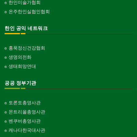
한인미술가협회
Event
교회-장로교회
온주한인실협인협회
Church-Presbyterian
인벤토리
Stock Inventory
교회-연합교회
한인 공익 네트워크
Church-United
인터넷/소프트웨어 개발
Internet/Software Development
교회-안식일교회
Church-7th Day Adventist
홍푹정신건강협회
생명의전화
교회-씨 앤 엠에이
Church-C & MA
생태희망연대
교회-순복음교회
Church-Full Gospel
공공 정부기관
교회-신학교/신학원
Church-Bible Institute
토론토총영사관
교회-성결교회
몬트리올총영사관
Church-Evangelical
벤쿠버총영사관
교회-선교회
캐나다한국대사관
Church-Mission