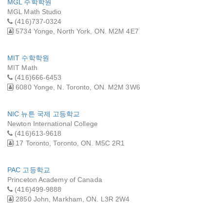
MGL 수학학원
MGL Math Studio
(416)737-0324
5734 Yonge, North York, ON. M2M 4E7
MIT 수학학원
MIT Math
(416)666-6453
6080 Yonge, N. Toronto, ON. M2M 3W6
NIC 뉴튼 국제 고등학교
Newton International College
(416)613-9618
17 Toronto, Toronto, ON. M5C 2R1
PAC 고등학교
Princeton Academy of Canada
(416)499-9888
2850 John, Markham, ON. L3R 2W4