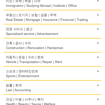
한복집
이민 | 유학 | 학원 | 사무
Fish Market
Hearing Aid
Korean Costume
Immigration | Studying Abroad | Institute | Office
식당/레스토랑/음식점
비데
유리/거울/액자
이민/유학
부동산 | 모기지 | 보험 | 금융 | 무역
Restaurant
Bidet
Glass/Mirror/Frame
Immigration/Studying Abroad
Real Estate | Mortgage | Insurance | Financial | Trading
식당장비
심리/정신상담
의류/아동복
사무기기
도매
전문 서비스 | 광고
Food Equipment
Psychologist/Psychiatrist
Children's Ware
Office Equipment
Wholesale
Specialized service | Advertisement
식품점
안경점
결혼/폐백
사무용품/문방구
모기지
Korean Food
광고/그래픽 디자인
건축 | 공사 | 수리
Optical Stores
Wedding
Stationery/Office Equipment
Mortgage
Advertising/Graphic Design
Construction | Renovation | Handyman
식품제조
의료기구
인터넷 쇼핑
서점
무역
Food Manufacturing
광고 에이전트
Medical Instruments
건축시공/개조
자동차 | 운송 | 수리 | 렌트
Internet Shopping
Book Store
International Trade
Advertising Agency
Construction/Home Renovation
Vehicle | Transpotation | Repair | Rent
와인제조
의치사/치과기공소
결혼상담
운전학원
보험/재정/투자
Wine Maker
경보/도난방지
Denturist
건축설계사
Marriage Consulting
운송/통관/이삿짐
스포츠 | 엔터테인먼트
Driving School
Insurance/Investment/Finance
Alarm/Security System
Architect
Transportation/Moving
Sports | Entertainment
정육점
한의원/한약
꽃집/화원
한글학교
부동산 관리
Meat Market
묘지/비석
Oriental Herb/Acupuncture
건축설계
Florist
택배
Korean Language School
골프장비
법률 | 회계
Property Management
Cemetery/Monument
Architecture
Courier Service
Golf Equipment
Law | Accounting
제과점
약국
모피점
하숙
채무조정
Bakery
빨래방/세탁
Pharmacy
건물검사
Fur/Leather
택시
Boarding House
골프장
Bankruptcy
교통위반티켓
건강 | 미용 | 사우나 | 복지
Coin Laundry/Dry cleaning
Home Inspection
Taxi Service
Golf/Country Club
식품도매
Traffic Ticket
Health | Beauty | Sauna | Welfare
의사-내과