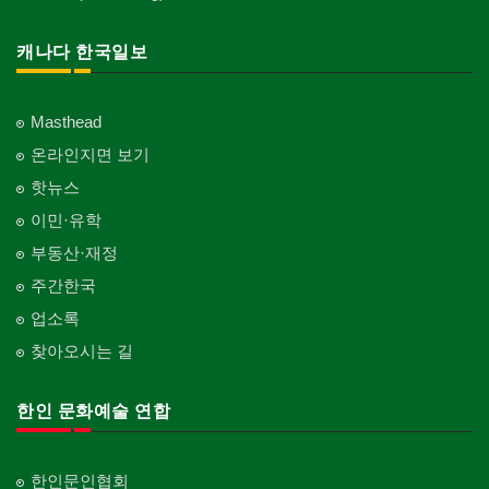
웨딩서비스
개인지도-꽃꽂이
Korean Governmental Organization
주방용품
Dentist/Dental Surgeon
지붕
Bridal Fashion/Wedding Service
Private Lesson-Flower Arrangement
Kitchenware
찜질방
Roofing
한인회
캐나다 한국일보
의사-가정의
Sauna
자수
개인지도-기타
Korean Cultural Association
직업소개 에이전트
Family Doctor
창문
Embroidery
Private Lesson-Etc
Employment Agency
피부미용
Window
언론기관
의사-기타
Skin Care
Masthead
Newspaper/TV/Radio
청소
Multi Specialty
커텐/카펫
온라인지면 보기
Cleaning
화장품
Curtain/Carpet
한국기업 현지법인/지사
의사-정신과
Cosmetics
핫뉴스
Korean Enterprises In Canada
카펫 청소
Psychiatrist
벽지/페인트
이민·유학
Carpet Cleaning
피트니스/헬스
Wall Paper/Paint
동창회-대학교
Fitness
Alumni University
부동산·재정
판촉물
가라지/그라지/차고
gifts for events
산후조리서비스
주간한국
Garage Door
동창회-중·고등학교
postpartum care center
Alumni Middle·High School
업소록
프랜차이즈
건축 엔지니어
Franchise
Engineering
찾아오시는 길
단체-협회
Organization-Association
피아노 조율 /판매
건축기술사/디자이너
Piano Tuning/Sale
Architectural Designer
한인 문화예술 연합
단체-스포츠
Organization-Sports
해충구제
건축개발
Pesticide
Builder/Developer
단체-음악/미술
한인문인협회