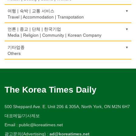
백화점/선물센터
학교/학원
부동산
Food Distributors
상패/트로피
Internal Medicine
간판
Department Store/Gifts Shops
자동차-기타
School/Academy
가라오케/노래방/카페
Real Estate
공인회계사(CPA)
Medal/Trophy
건강상담/식품/정보
여행 | 숙박 | 교통 서비스
Signs
Automobile/Car
Karaoke/Cafe
CPA
의사-물리치료/카이로 프랙터
Health Counseling/Food/Information
Travel | Accommodation | Transpotation
보석/귀금속/시계
개인지도-체육
은행/금융기관
세탁장비
Physiotherapy/Chiropractic Clinic
가구판매/수리
Jeweler/Jeweller
자동차-렌트
Private Lesson-Sport
단센터
Bank/Financing Service
번역/통역/이력서
Dry cleaning Equipment
의료기
Furniture Sales/Repair
호텔/모텔/숙박
언론 | 종교 | 단체 | 한국기업
Car Rental
Dahn Centre
Translation/Interpretation/Resume Service
의사-비뇨기과
Medical Equipment
비디오-사진/촬영/편집/공급
Hotel/Motel
Media | Religion | Community | Korean Company
개인지도-음악
악기사
Urologist
기계제작
Video Service
자동차-바디샵
Private Lesson-Music
당구장
변호사/법률서비스
Musical Instruments
마사지/지압
Machinery Rebuilding
여행/관광
Autobody Shop
기도원/수양관
기타업종
Billiard Club
Law Office
의사-산부인과
Massage
사진촬영
Travel/Tour
개인지도-옷수선
Retreat Centre
Others
열쇠
Obstetrician
난방/냉동
Photo Studio
자동차-정비
Private Lesson-Alteration
볼링장
회계업무
Key
미용실/이발관
Heating/Cooling
Autobody Maintenance/Repair
실업인협회
Bowling Alley
캐나다공공기관
Accounting Service
의사-성형외과
Beauty Salon/Barber Shop
애완동물용품
개인지도-어학/수학
Korean Businessmen's Association
Public Service
유아원/데이케어
Cosmetic Surgeon
배관/플러밍
Pet Shop
자동차-타이어
Private Lesson-Language/Math
비디오-대여
Daycare Centre
미용제품/헤어 프로덕트
Plumbing
Tire
사찰/절
Video Rental
구두수선
의사-수의사
Hair Products
양복점
개인지도-서예
Buddhist Temple
The Korea Times Daily
Shoe Repair
보석감정사
Veterinarian
스테이징 홈
Tailor
자동차-판매/리스
Private Lesson-Calligraphy
운동구/스포츠용품
Gemologist
복지상담
Staging Home
Sales/Lease
기타 종교
Sporting Goods
기타
의사-안과
Welfare Consulting
양장/패션
개인지도-미술/사진
Religion-Other
ETC
인쇄
500 Sheppard Ave. E. Unit 206 & 305A, North York, ON M2N 6H7
Ophthalmologist
전기공사/수리
Fashion/Boutique
자동차-견인
Private Lesson-Art/Photograph
취미/레저
Printing
생수/정수기
Electric Work
Towing
한국일보 본사 및 지국
대표메일/기사제보
Hobby/Leisure
아파트
의사-외과
Spring Water/Water Purifier
이불
개인지도-무용
Korea Times Branches
Apartment
장의사
Surgeon
정원공사/조경
Email : public@koreatimes.net
Blanket
자동차-청소
Private Lesson-Ballet/Dance
태권도/무술
Funeral Home
양로원/요양원
Landscaping/Gardening
Auto Cleaning
한국정부기관
Taekwondo/Martial Arts
광고문의(Advertising) :
ad@koreatimes.net
의사-치과
Nursing Home