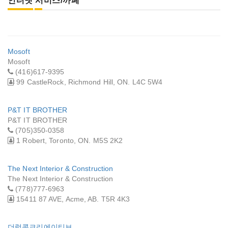
인터넷 서비스/까페
Mosoft
Mosoft
(416)617-9395
99 CastleRock, Richmond Hill, ON. L4C 5W4
P&T IT BROTHER
P&T IT BROTHER
(705)350-0358
1 Robert, Toronto, ON. M5S 2K2
The Next Interior & Construction
The Next Interior & Construction
(778)777-6963
15411 87 AVE, Acme, AB. T5R 4K3
더럼콕크리에이티브