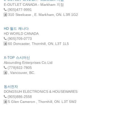
E-OUTLET CANADA - Markham 지점
(905)477-9991
310 Steelcase , E. Markham, ON. L3R 1G2
HD 월드 캐나다
HD WORLD CANADA
(905)709-0773
60 Doncaster, Thornhill, ON. L3T 1L5
X-TOP 스시머신
Abounding Enterprises Co.Ltd
(778)922-7805
, Vancouver, BC.
동서전자
DONGSUH ELECTRONICS & HOUSEWARES
(905)886-2558
5 Glen Cameron , Thornhill, ON. L3T 5W2