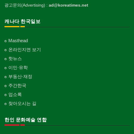
Funeral Home
양로원/요양원
Landscaping/Gardening
Auto Cleaning
한국정부기관
Taekwondo/Martial Arts
광고문의(Advertising) :
ad@koreatimes.net
의사-치과
Nursing Home
웨딩서비스
개인지도-꽃꽂이
Korean Governmental Organization
주방용품
Dentist/Dental Surgeon
지붕
Bridal Fashion/Wedding Service
Private Lesson-Flower Arrangement
Kitchenware
찜질방
Roofing
한인회
캐나다 한국일보
의사-가정의
Sauna
자수
개인지도-기타
Korean Cultural Association
직업소개 에이전트
Family Doctor
창문
Embroidery
Private Lesson-Etc
Employment Agency
피부미용
Window
언론기관
의사-기타
Skin Care
Masthead
Newspaper/TV/Radio
청소
Multi Specialty
커텐/카펫
온라인지면 보기
Cleaning
화장품
Curtain/Carpet
한국기업 현지법인/지사
의사-정신과
Cosmetics
핫뉴스
Korean Enterprises In Canada
카펫 청소
Psychiatrist
벽지/페인트
이민·유학
Carpet Cleaning
피트니스/헬스
Wall Paper/Paint
동창회-대학교
Fitness
Alumni University
부동산·재정
판촉물
가라지/그라지/차고
gifts for events
산후조리서비스
주간한국
Garage Door
동창회-중·고등학교
postpartum care center
Alumni Middle·High School
업소록
프랜차이즈
건축 엔지니어
Franchise
Engineering
찾아오시는 길
단체-협회
Organization-Association
피아노 조율 /판매
건축기술사/디자이너
Piano Tuning/Sale
Architectural Designer
한인 문화예술 연합
단체-스포츠
Organization-Sports
해충구제
건축개발