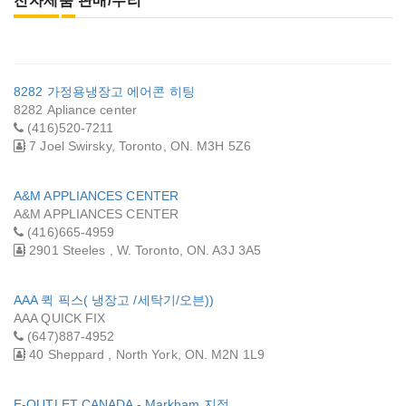
전자제품 판매/수리
8282 가정용냉장고 에어콘 히팅
8282 Apliance center
(416)520-7211
7 Joel Swirsky, Toronto, ON. M3H 5Z6
A&M APPLIANCES CENTER
A&M APPLIANCES CENTER
(416)665-4959
2901 Steeles , W. Toronto, ON. A3J 3A5
AAA 퀵 픽스( 냉장고 /세탁기/오븐))
AAA QUICK FIX
(647)887-4952
40 Sheppard , North York, ON. M2N 1L9
E-OUTLET CANADA - Markham 지점