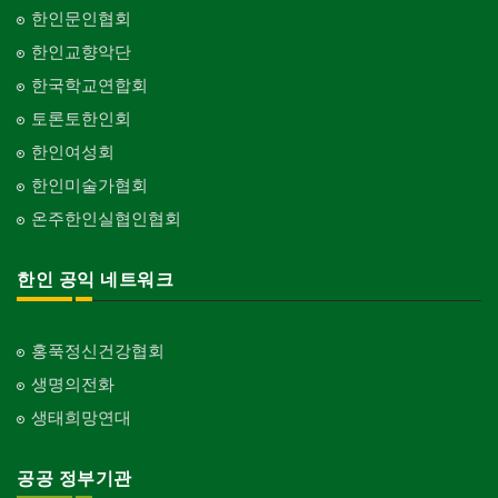
Pesticide
Builder/Developer
단체-음악/미술
한인문인협회
Organization-Music/Art
현금인출기
한인교향악단
ATM
단체-불교
한국학교연합회
Organization-Buddhist
화랑/표구사
토론토한인회
Art Gallery/Framing
단체-기독교
한인여성회
Organization-Christianity
행사/이벤트
한인미술가협회
Event
교회-장로교회
온주한인실협인협회
Church-Presbyterian
인벤토리
Stock Inventory
교회-연합교회
한인 공익 네트워크
Church-United
인터넷/소프트웨어 개발
Internet/Software Development
교회-안식일교회
Church-7th Day Adventist
홍푹정신건강협회
생명의전화
교회-씨 앤 엠에이
Church-C & MA
생태희망연대
교회-순복음교회
Church-Full Gospel
공공 정부기관