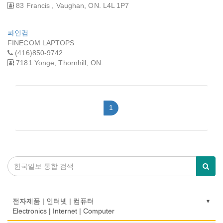
83 Francis , Vaughan, ON. L4L 1P7
파인컴
FINECOM LAPTOPS
(416)850-9742
7181 Yonge, Thornhill, ON.
1
전자제품 | 인터넷 | 컴퓨터
Electronics | Internet | Computer