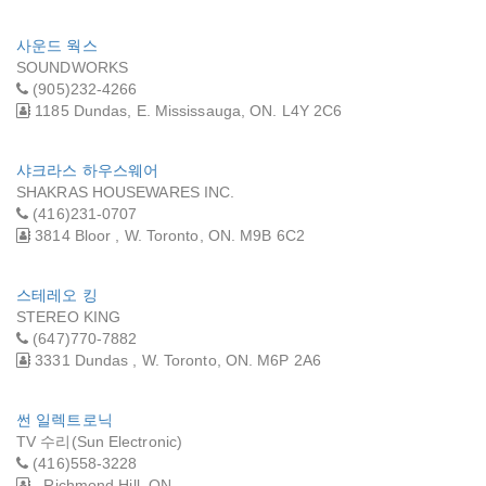
사운드 웍스
SOUNDWORKS
(905)232-4266
1185 Dundas, E. Mississauga, ON. L4Y 2C6
샤크라스 하우스웨어
SHAKRAS HOUSEWARES INC.
(416)231-0707
3814 Bloor , W. Toronto, ON. M9B 6C2
스테레오 킹
STEREO KING
(647)770-7882
3331 Dundas , W. Toronto, ON. M6P 2A6
썬 일렉트로닉
TV 수리(Sun Electronic)
(416)558-3228
, Richmond Hill, ON.