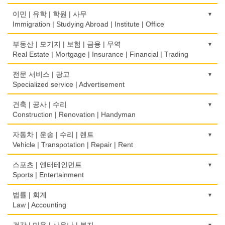
생선가게
보청기
한복집
이민 | 유학 | 학원 | 사무
Fish Market
Hearing Aid
Korean Costume
Immigration | Studying Abroad | Institute | Office
식당/레스토랑/음식점
비데
유리/거울/액자
이민/유학
부동산 | 모기지 | 보험 | 금융 | 무역
Restaurant
Bidet
Glass/Mirror/Frame
Immigration/Studying Abroad
Real Estate | Mortgage | Insurance | Financial | Trading
식당장비
심리/정신상담
의류/아동복
사무기기
도매
전문 서비스 | 광고
Food Equipment
Psychologist/Psychiatrist
Children's Ware
Office Equipment
Wholesale
Specialized service | Advertisement
식품점
안경점
결혼/폐백
사무용품/문방구
모기지
Korean Food
광고/그래픽 디자인
건축 | 공사 | 수리
Optical Stores
Wedding
Stationery/Office Equipment
Mortgage
Advertising/Graphic Design
Construction | Renovation | Handyman
식품제조
의료기구
인터넷 쇼핑
서점
무역
Food Manufacturing
광고 에이전트
Medical Instruments
건축시공/개조
자동차 | 운송 | 수리 | 렌트
Internet Shopping
Book Store
International Trade
Advertising Agency
Construction/Home Renovation
Vehicle | Transpotation | Repair | Rent
와인제조
의치사/치과기공소
결혼상담
운전학원
보험/재정/투자
Wine Maker
경보/도난방지
Denturist
건축설계사
Marriage Consulting
운송/통관/이삿짐
스포츠 | 엔터테인먼트
Driving School
Insurance/Investment/Finance
Alarm/Security System
Architect
Transportation/Moving
Sports | Entertainment
정육점
한의원/한약
꽃집/화원
한글학교
부동산 관리
Meat Market
묘지/비석
Oriental Herb/Acupuncture
건축설계
Florist
택배
Korean Language School
골프장비
법률 | 회계
Property Management
Cemetery/Monument
Architecture
Courier Service
Golf Equipment
Law | Accounting
제과점
약국
모피점
하숙
채무조정
Bakery
빨래방/세탁
Pharmacy
건물검사
Fur/Leather
택시
Boarding House
골프장
Bankruptcy
교통위반티켓
건강 | 미용 | 사우나 | 복지