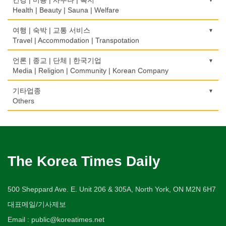
Coin Laundry/Dry cleaning
Home Inspection
Taxi Service
Golf/Country Club
식품도매
Traffic Ticket
Health | Beauty | Sauna | Welfare
의사-내과
백화점/선물센터
학교/학원
부동산
Food Distributors
상패/트로피
Internal Medicine
간판
Department Store/Gifts Shops
자동차-기타
School/Academy
가라오케/노래방/카페
Real Estate
공인회계사(CPA)
Medal/Trophy
건강상담/식품/정보
여행 | 숙박 | 교통 서비스
Signs
Automobile/Car
Karaoke/Cafe
CPA
의사-물리치료/카이로 프랙터
Health Counseling/Food/Information
Travel | Accommodation | Transpotation
보석/귀금속/시계
개인지도-체육
은행/금융기관
세탁장비
Physiotherapy/Chiropractic Clinic
가구판매/수리
Jeweler/Jeweller
자동차-렌트
Private Lesson-Sport
단센터
Bank/Financing Service
번역/통역/이력서
Dry cleaning Equipment
의료기
Furniture Sales/Repair
호텔/모텔/숙박
언론 | 종교 | 단체 | 한국기업
Car Rental
Dahn Centre
Translation/Interpretation/Resume Service
의사-비뇨기과
Medical Equipment
비디오-사진/촬영/편집/공급
Hotel/Motel
Media | Religion | Community | Korean Company
개인지도-음악
악기사
Urologist
기계제작
Video Service
자동차-바디샵
Private Lesson-Music
당구장
변호사/법률서비스
Musical Instruments
마사지/지압
Machinery Rebuilding
여행/관광
Autobody Shop
기도원/수양관
기타업종
Billiard Club
Law Office
의사-산부인과
Massage
사진촬영
Travel/Tour
개인지도-옷수선
Retreat Centre
Others
열쇠
Obstetrician
난방/냉동
Photo Studio
자동차-정비
Private Lesson-Alteration
볼링장
회계업무
Key
미용실/이발관
Heating/Cooling
Autobody Maintenance/Repair
실업인협회
Bowling Alley
캐나다공공기관
Accounting Service
의사-성형외과
Beauty Salon/Barber Shop
애완동물용품
개인지도-어학/수학
Korean Businessmen's Association
Public Service
유아원/데이케어
Cosmetic Surgeon
배관/플러밍
Pet Shop
자동차-타이어
Private Lesson-Language/Math
비디오-대여
Daycare Centre
미용제품/헤어 프로덕트
Plumbing
Tire
사찰/절
Video Rental
구두수선
의사-수의사
Hair Products
양복점
개인지도-서예
Buddhist Temple
The Korea Times Daily
Shoe Repair
보석감정사
Veterinarian
스테이징 홈
Tailor
자동차-판매/리스
Private Lesson-Calligraphy
운동구/스포츠용품
Gemologist
복지상담
Staging Home
Sales/Lease
기타 종교
Sporting Goods
기타
의사-안과
Welfare Consulting
양장/패션
개인지도-미술/사진
Religion-Other
ETC
인쇄
500 Sheppard Ave. E. Unit 206 & 305A, North York, ON M2N 6H7
Ophthalmologist
전기공사/수리
Fashion/Boutique
자동차-견인
Private Lesson-Art/Photograph
취미/레저
Printing
생수/정수기
Electric Work
Towing
한국일보 본사 및 지국
대표메일/기사제보
Hobby/Leisure
아파트
의사-외과
Spring Water/Water Purifier
이불
개인지도-무용
Korea Times Branches
Apartment
장의사
Surgeon
정원공사/조경
Email : public@koreatimes.net
Blanket
자동차-청소
Private Lesson-Ballet/Dance
태권도/무술