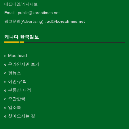
생수/정수기
Electric Work
Towing
한국일보 본사 및 지국
대표메일/기사제보
Hobby/Leisure
아파트
의사-외과
Spring Water/Water Purifier
이불
개인지도-무용
Korea Times Branches
Apartment
Surgeon
정원공사/조경
Email : public@koreatimes.net
Blanket
자동차-청소
Private Lesson-Ballet/Dance
태권도/무술
양로원/요양원
Landscaping/Gardening
Auto Cleaning
한국정부기관
Taekwondo/Martial Arts
광고문의(Advertising) :
ad@koreatimes.net
의사-치과
Nursing Home
웨딩서비스
개인지도-꽃꽂이
Korean Governmental Organization
Dentist/Dental Surgeon
지붕
Bridal Fashion/Wedding Service
Private Lesson-Flower Arrangement
찜질방
Roofing
한인회
캐나다 한국일보
의사-가정의
Sauna
자수
개인지도-기타
Korean Cultural Association
Family Doctor
창문
Embroidery
Private Lesson-Etc
피부미용
Window
언론기관
의사-기타
Skin Care
Masthead
Newspaper/TV/Radio
Multi Specialty
커텐/카펫
온라인지면 보기
화장품
Curtain/Carpet
한국기업 현지법인/지사
의사-정신과
Cosmetics
핫뉴스
Korean Enterprises In Canada
Psychiatrist
벽지/페인트
이민·유학
피트니스/헬스
Wall Paper/Paint
동창회-대학교
Fitness
Alumni University
부동산·재정
가라지/그라지/차고
산후조리서비스
주간한국
Garage Door
동창회-중·고등학교
postpartum care center
Alumni Middle·High School
업소록
건축 엔지니어
Engineering
찾아오시는 길
단체-협회
Organization-Association
건축기술사/디자이너