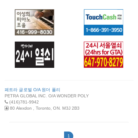
이성희 피아노 조율
터치 캐쉬
24시 열쇠 (맥가이
24HR GTA
버)
LOCKSMITHS
페트라 글로벌 O/A 원더 폴리
NORTH YORK (24
PETRA GLOBAL INC. O/A WONDER POLY
시 서울열쇠)
(416)781-9942
80 Alexdon , Toronto, ON. M3J 2B3
1