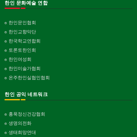
Architectural Designer
한인 문화예술 연합
단체-스포츠
Organization-Sports
건축개발
Builder/Developer
단체-음악/미술
한인문인협회
Organization-Music/Art
한인교향악단
단체-불교
한국학교연합회
Organization-Buddhist
토론토한인회
단체-기독교
한인여성회
Organization-Christianity
한인미술가협회
교회-장로교회
온주한인실협인협회
Church-Presbyterian
교회-연합교회
한인 공익 네트워크
Church-United
교회-안식일교회
Church-7th Day Adventist
홍푹정신건강협회
생명의전화
교회-씨 앤 엠에이
Church-C & MA
생태희망연대