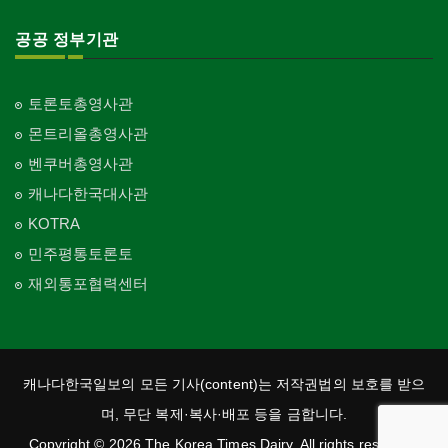
교회-순복음교회
Church-Full Gospel
공공 정부기관
교회-신학교/신학원
Church-Bible Institute
토론토총영사관
교회-성결교회
몬트리올총영사관
Church-Evangelical
벤쿠버총영사관
교회-선교회
캐나다한국대사관
Church-Mission
KOTRA
교회-독립교회
민주평통토론토
Church-Independent
재외통포협력센터
교회-기타
Church-Others
교회-구세군
Church-Salvation Army
캐나다한국일보의 모든 기사(content)는 저작권법의 보호를 받으
교회-감리교
며, 무단 복제·복사·배포 등을 금합니다.
Church-Methodist
Copyright © 2026 The Korea Times Dairy. All rights reserved.