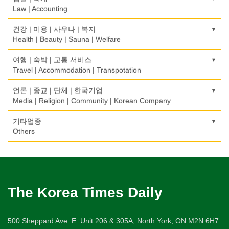
Insurance/Investment/Finance
Architecture
Courier Service
Golf Equipment
Law | Accounting
제과점
약국
모피점
하숙
Bakery
부동산 관리
Pharmacy
건물검사
Fur/Leather
택시
Boarding House
골프장
교통위반티켓
건강 | 미용 | 사우나 | 복지
Property Management
Home Inspection
Taxi Service
Golf/Country Club
식품도매
Traffic Ticket
Health | Beauty | Sauna | Welfare
의사-내과
백화점/선물센터
학교/학원
Food Distributors
채무조정
Internal Medicine
간판
Department Store/Gifts Shops
자동차-기타
School/Academy
가라오케/노래방/카페
공인회계사(CPA)
Bankruptcy
건강상담/식품/정보
여행 | 숙박 | 교통 서비스
Signs
Automobile/Car
Karaoke/Cafe
CPA
의사-물리치료/카이로 프랙터
Health Counseling/Food/Information
Travel | Accommodation | Transpotation
보석/귀금속/시계
개인지도-체육
부동산
Physiotherapy/Chiropractic Clinic
가구판매/수리
Jeweler/Jeweller
자동차-렌트
Private Lesson-Sport
단센터
번역/통역/이력서
Real Estate
의료기
Furniture Sales/Repair
호텔/모텔/숙박
언론 | 종교 | 단체 | 한국기업
Car Rental
Dahn Centre
Translation/Interpretation/Resume Service
의사-비뇨기과
Medical Equipment
비디오-사진/촬영/편집/공급
Hotel/Motel
Media | Religion | Community | Korean Company
개인지도-음악
은행/금융기관
Urologist
기계제작
Video Service
자동차-바디샵
Private Lesson-Music
당구장
변호사/법률서비스
Bank/Financing Service
마사지/지압
Machinery Rebuilding
여행/관광
Autobody Shop
기도원/수양관
기타업종
Billiard Club
Law Office
의사-산부인과
Massage
사진촬영
Travel/Tour
개인지도-옷수선
Retreat Centre
Others
Obstetrician
난방/냉동
Photo Studio
자동차-정비
Private Lesson-Alteration
볼링장
회계업무
미용실/이발관
Heating/Cooling
Autobody Maintenance/Repair
실업인협회
Bowling Alley
캐나다공공기관
Accounting Service
의사-성형외과
Beauty Salon/Barber Shop
애완동물용품
개인지도-어학/수학
Korean Businessmen's Association
Public Service
Cosmetic Surgeon
배관/플러밍
Pet Shop
자동차-타이어
Private Lesson-Language/Math
비디오-대여
미용제품/헤어 프로덕트
Plumbing
Tire
사찰/절
Video Rental
구두수선
의사-수의사
Hair Products
양복점
개인지도-서예
Buddhist Temple
The Korea Times Daily
Shoe Repair
Veterinarian
스테이징 홈
Tailor
자동차-판매/리스
Private Lesson-Calligraphy
운동구/스포츠용품
복지상담
Staging Home
Sales/Lease
기타 종교
Sporting Goods
기타
의사-안과
Welfare Consulting
양장/패션
개인지도-미술/사진
Religion-Other
ETC
500 Sheppard Ave. E. Unit 206 & 305A, North York, ON M2N 6H7
Ophthalmologist
전기공사/수리
Fashion/Boutique
자동차-견인
Private Lesson-Art/Photograph
취미/레저