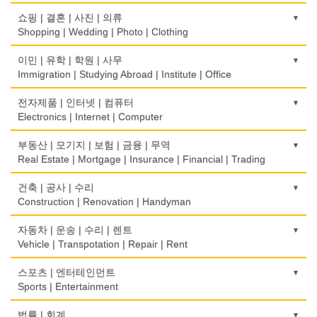
떡집/방앗간
의사-검안의
쇼핑 | 결혼 | 사진 | 의류
Rice Cake
Optometrist
Shopping | Wedding | Photo | Clothing
생선가게
보청기
한복집
이민 | 유학 | 학원 | 사무
Fish Market
Hearing Aid
Korean Costume
Immigration | Studying Abroad | Institute | Office
식당/레스토랑/음식점
비데
유리/거울/액자
이민/유학
전자제품 | 인터넷 | 컴퓨터
Restaurant
Bidet
Glass/Mirror/Frame
Immigration/Studying Abroad
Electronics | Internet | Computer
식당장비
심리/정신상담
의류/아동복
사무기기
금전등록기
부동산 | 모기지 | 보험 | 금융 | 무역
Food Equipment
Psychologist/Psychiatrist
Children's Ware
Office Equipment
Cash Register
Real Estate | Mortgage | Insurance | Financial | Trading
식품점
안경점
결혼/폐백
사무용품/문방구
인터넷 서비스/까페
Korean Food
도매
건축 | 공사 | 수리
Optical Stores
Wedding
Stationery/Office Equipment
Internet Service/Cafe
Wholesale
Construction | Renovation | Handyman
식품제조
의료기구
인터넷 쇼핑
서점
전자제품 판매/수리
Food Manufacturing
모기지
Medical Instruments
건축시공/개조
자동차 | 운송 | 수리 | 렌트
Internet Shopping
Book Store
Electronic Goods Sales/Repair
Mortgage
Construction/Home Renovation
Vehicle | Transpotation | Repair | Rent
와인제조
의치사/치과기공소
결혼상담
운전학원
전화/통신 서비스
Wine Maker
무역
Denturist
건축설계사
Marriage Consulting
운송/통관/이삿짐
스포츠 | 엔터테인먼트
Driving School
Telephone/Communication Service
International Trade
Architect
Transportation/Moving
Sports | Entertainment
정육점
한의원/한약
꽃집/화원
한글학교
컴퓨터 판매/수리
Meat Market
보험/재정/투자
Oriental Herb/Acupuncture
건축설계
Florist
택배
Korean Language School
골프장비
법률 | 회계
Computer Sales/Repair