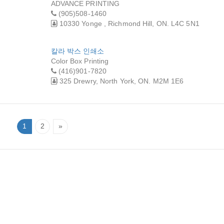
ADVANCE PRINTING
(905)508-1460
10330 Yonge , Richmond Hill, ON. L4C 5N1
칼라 박스 인쇄소
Color Box Printing
(416)901-7820
325 Drewry, North York, ON. M2M 1E6
1
2
»