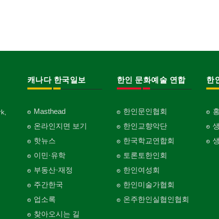
캐나다 한국일보
한인 문화예술 연합
한
Masthead
한인문인협회
k,
온라인지면 보기
한인교향악단
핫뉴스
한국학교연합회
이민·유학
토론토한인회
부동산·재정
한인여성회
주간한국
한인미술가협회
업소록
온주한인실협인협회
찾아오시는 길