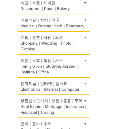
식당 | 식품 | 제과점
Restaurant | Food | Bakery
농장
의료기관 | 한방 | 약국
Farm
Medical | Oriental Herb | Pharmacy
떡집/방앗간
의사-검안의
쇼핑 | 결혼 | 사진 | 의류
Rice Cake
Optometrist
Shopping | Wedding | Photo |
Clothing
생선가게
보청기
Fish Market
Hearing Aid
한복집
이민 | 유학 | 학원 | 사무
Korean Costume
Immigration | Studying Abroad |
식당/레스토랑/음식점
비데
Institute | Office
Restaurant
Bidet
유리/거울/액자
Glass/Mirror/Frame
이민/유학
전자제품 | 인터넷 | 컴퓨터
식당장비
심리/정신상담
Immigration/Studying Abroad
Electronics | Internet | Computer
Food Equipment
Psychologist/Psychiatrist
의류/아동복
Children's Ware
사무기기
식품점
금전등록기
부동산 | 모기지 | 보험 | 금융 | 무역
안경점
Office Equipment
Korean Food
Cash Register
Real Estate | Mortgage | Insurance |
Optical Stores
결혼/폐백
Financial | Trading
Wedding
사무용품/문방구
식품제조
인터넷 서비스/까페
의료기구
Stationery/Office Equipment
Food Manufacturing
Internet Service/Cafe
Medical Instruments
도매
건축 | 공사 | 수리
인터넷 쇼핑