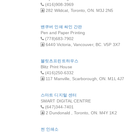
(416)908-3969
282 Wildcat, Toronto, ON. M3J 2N5
밴쿠버 인쇄 싸인 간판
Pen and Paper Printing
(778)683-7902
6440 Victoria, Vancouver, BC. V5P 3X7
블릿츠프린트하우스
Blitz Print House
(416)250-6332
117 Manville, Scarborough, ON. M1L 4J7
스마트 디지털 센터
SMART DIGITAL CENTRE
(647)344-7401
2 Dundonald , Toronto, ON. M4Y 1K2
썬 인쇄소