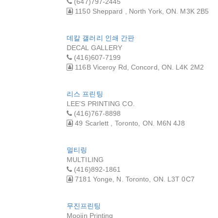
(647)797-2445
1150 Sheppard , North York, ON. M3K 2B5
데칼 갤러리 인쇄 간판
DECAL GALLERY
(416)607-7199
116B Viceroy Rd, Concord, ON. L4K 2M2
리스 프린팅
LEE'S PRINTING CO.
(416)767-8898
49 Scarlett , Toronto, ON. M6N 4J8
멀티링
MULTILING
(416)892-1861
7181 Yonge, N. Toronto, ON. L3T 0C7
무진프린팅
Moojin Printing