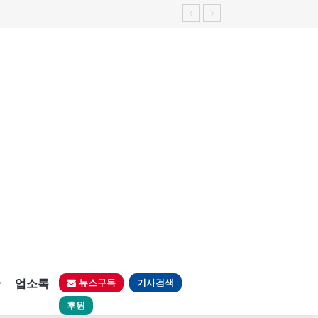
판
업소록
뉴스구독
기사검색
후원