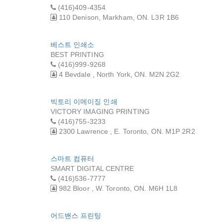
(416)409-4354
110 Denison, Markham, ON. L3R 1B6
베스트 인쇄소
BEST PRINTING
(416)999-9268
4 Bevdale , North York, ON. M2N 2G2
빅토리 이메이징 인쇄
VICTORY IMAGING PRINTING
(416)755-3233
2300 Lawrence , E. Toronto, ON. M1P 2R2
스마트 컴퓨터
SMART DIGITAL CENTRE
(416)536-7777
982 Bloor , W. Toronto, ON. M6H 1L8
어드밴스 프린팅