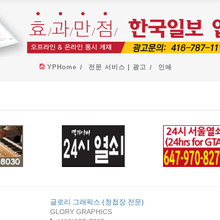
YPHome
전문 서비스 | 광고
인쇄
아노 조
24시 열쇠 (맥가이
24HR GT
버)
LOCKSMIT
글로리 그래픽스 (청첩장 전문)
NORTH YO
GLORY GRAPHICS