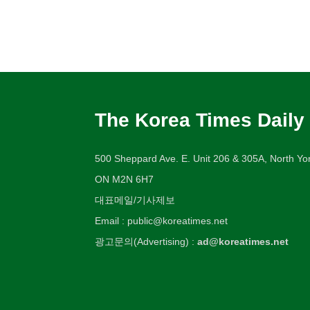
The Korea Times Daily
500 Sheppard Ave. E. Unit 206 & 305A, North Yor
ON M2N 6H7
대표메일/기사제보
Email : public@koreatimes.net
광고문의(Advertising) :
ad@koreatimes.net