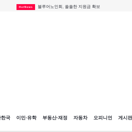
블루어노인회, 쏠쏠한 지원금 확보
HotNews
캐나다인 33% "생활비 부담에 보험 축소"
HotNews
"마약 범죄에 연루됐으니 돈 보내라"
HotNews
토론토 살사축제 총격 용의자 체포
HotNews
세계 10대 구조물서 내려오는 CN타워
CultureSports
이민자의 삶을 문학적 이야기로
CultureSports
미 총영사관 총격 용의자 2명 체포
HotNews
캐나다 공룡 화석, 주화로 탄생
CultureSports
"벌써 내년 여름이 기다려진다"
CultureSports
간한국
이민·유학
부동산·재정
자동차
오피니언
게시