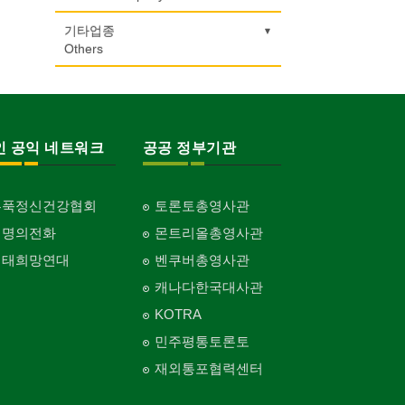
변호사/법률서비스
Pet Shop
난방/냉동
Massage
개인지도-어학/수학
여행/관광
의사-수의사
Law Office
Heating/Cooling
Private Lesson-Language/Math
자동차-정비
Travel/Tour
볼링장
기도원/수양관
기타업종
Veterinarian
양복점
미용실/이발관
Autobody Maintenance/Repair
Bowling Alley
Retreat Centre
Others
회계업무
Tailor
배관/플러밍
Beauty Salon/Barber Shop
개인지도-서예
의사-안과
Accounting Service
Plumbing
Private Lesson-Calligraphy
자동차-타이어
비디오-대여
실업인협회
Ophthalmologist
캐나다공공기관
양장/패션
미용제품/헤어 프로덕트
Tire
Video Rental
Korean Businessmen's Association
Public Service
Fashion/Boutique
스테이징 홈
Hair Products
개인지도-미술/사진
의사-외과
Staging Home
Private Lesson-Art/Photograph
자동차-판매/리스
운동구/스포츠용품
사찰/절
Surgeon
구두수선
이불
복지상담
Sales/Lease
인 공익 네트워크
공공 정부기관
Sporting Goods
Buddhist Temple
Shoe Repair
Blanket
전기공사/수리
Welfare Consulting
개인지도-무용
의사-치과
Electric Work
Private Lesson-Ballet/Dance
자동차-견인
취미/레저
기타 종교
Dentist/Dental Surgeon
기타
웨딩서비스
생수/정수기
Towing
Hobby/Leisure
Religion-Other
ETC
홍푹정신건강협회
토론토총영사관
Bridal Fashion/Wedding Service
정원공사/조경
Spring Water/Water Purifier
개인지도-꽃꽂이
의사-가정의
Landscaping/Gardening
Private Lesson-Flower Arrangement
자동차-청소
태권도/무술
한국일보 본사 및 지국
생명의전화
몬트리올총영사관
Family Doctor
아파트
자수
양로원/요양원
Auto Cleaning
Taekwondo/Martial Arts
Korea Times Branches
Apartment
Embroidery
지붕
Nursing Home
생태희망연대
벤쿠버총영사관
개인지도-기타
의사-기타
Roofing
Private Lesson-Etc
한국정부기관
Multi Specialty
캐나다한국대사관
찜질방
Korean Governmental Organization
창문
Sauna
KOTRA
의사-정신과
Window
한인회
Psychiatrist
피부미용
민주평통토론토
Korean Cultural Association
커텐/카펫
Skin Care
재외통포협력센터
Curtain/Carpet
언론기관
화장품
Newspaper/TV/Radio