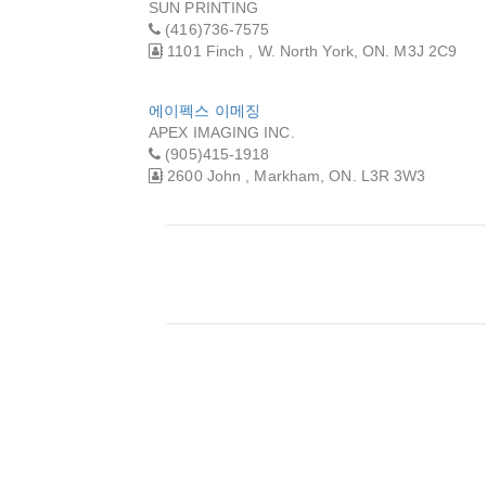
SUN PRINTING
(416)736-7575
1101 Finch , W. North York, ON. M3J 2C9
에이펙스 이메징
APEX IMAGING INC.
(905)415-1918
2600 John , Markham, ON. L3R 3W3