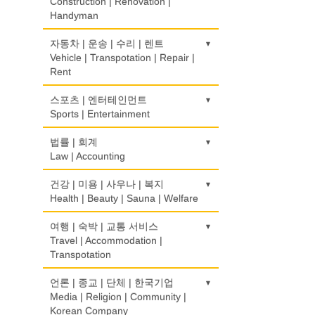
Wholesale
Construction | Renovation |
Internet Shopping
서점
와인제조
전자제품 판매/수리
의치사/치과기공소
Handyman
Book Store
Wine Maker
Electronic Goods Sales/Repair
Denturist
모기지
결혼상담
Mortgage
Marriage Consulting
건축시공/개조
자동차 | 운송 | 수리 | 렌트
운전학원
정육점
전화/통신 서비스
한의원/한약
Construction/Home Renovation
Vehicle | Transpotation | Repair |
Driving School
Meat Market
Telephone/Communication Service
Oriental Herb/Acupuncture
무역
꽃집/화원
Rent
International Trade
Florist
건축설계사
한글학교
제과점
컴퓨터 판매/수리
약국
Architect
Korean Language School
운송/통관/이삿짐
스포츠 | 엔터테인먼트
Bakery
Computer Sales/Repair
Pharmacy
보험/재정/투자
모피점
Transportation/Moving
Sports | Entertainment
Insurance/Investment/Finance
Fur/Leather
건축설계
하숙
식품도매
의사-내과
Architecture
Boarding House
택배
Food Distributors
골프장비
법률 | 회계
Internal Medicine
부동산 관리
백화점/선물센터
Courier Service
Golf Equipment
Law | Accounting
Property Management
Department Store/Gifts Shops
건물검사
학교/학원
의사-물리치료/카이로 프랙터
Home Inspection
School/Academy
택시
골프장
Physiotherapy/Chiropractic Clinic
채무조정
교통위반티켓
건강 | 미용 | 사우나 | 복지
보석/귀금속/시계
Taxi Service
Golf/Country Club
Bankruptcy
Traffic Ticket
Health | Beauty | Sauna | Welfare
Jeweler/Jeweller
간판
개인지도-체육
의사-비뇨기과
Signs
Private Lesson-Sport
자동차-기타
가라오케/노래방/카페
Urologist
부동산
공인회계사(CPA)
비디오-사진/촬영/편집/공급
건강상담/식품/정보
여행 | 숙박 | 교통 서비스
Automobile/Car
Karaoke/Cafe
Real Estate
CPA
Video Service
가구판매/수리
Health Counseling/Food/Information
Travel | Accommodation |
개인지도-음악
의사-산부인과
Furniture Sales/Repair
Transpotation
Private Lesson-Music
자동차-렌트
단센터
Obstetrician
은행/금융기관
번역/통역/이력서
사진촬영
의료기
Car Rental
Dahn Centre
Bank/Financing Service
Translation/Interpretation/Resume
Photo Studio
기계제작
Medical Equipment
개인지도-옷수선
호텔/모텔/숙박
언론 | 종교 | 단체 | 한국기업
의사-성형외과
Service
Machinery Rebuilding
Private Lesson-Alteration
자동차-바디샵
Hotel/Motel
Media | Religion | Community |
당구장
Cosmetic Surgeon
애완동물용품
마사지/지압
Autobody Shop
Korean Company
Billiard Club