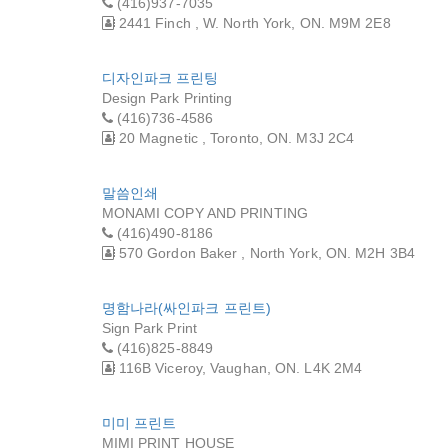
(24시 서울열
(416)937-7035
2441 Finch , W. North York, ON. M9M 2E8
디자인파크 프린팅
Design Park Printing
(416)736-4586
20 Magnetic , Toronto, ON. M3J 2C4
말씀인쇄
MONAMI COPY AND PRINTING
(416)490-8186
570 Gordon Baker , North York, ON. M2H 3B4
명함나라(싸인파크 프린트)
Sign Park Print
(416)825-8849
116B Viceroy, Vaughan, ON. L4K 2M4
미미 프린트
MIMI PRINT HOUSE