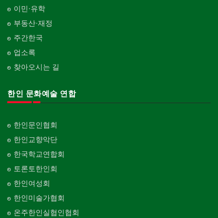
Psychiatrist
청소
커텐/카펫
이민·유학
피트니스/헬스
Cleaning
Curtain/Carpet
동창회-대학교
Fitness
Alumni University
부동산·재정
카펫 청소
벽지/페인트
산후조리서비스
주간한국
Carpet Cleaning
Wall Paper/Paint
동창회-중·고등학교
postpartum care center
Alumni Middle·High School
업소록
판촉물
가라지/그라지/차고
gifts for events
찾아오시는 길
Garage Door
단체-협회
Organization-Association
프랜차이즈
건축 엔지니어
Franchise
한인 문화예술 연합
Engineering
단체-스포츠
Organization-Sports
피아노 조율 /판매
건축기술사/디자이너
Piano Tuning/Sale
Architectural Designer
단체-음악/미술
한인문인협회
Organization-Music/Art
해충구제
건축개발
한인교향악단
Pesticide
Builder/Developer
단체-불교
한국학교연합회
Organization-Buddhist
현금인출기
토론토한인회
ATM
단체-기독교
한인여성회
Organization-Christianity
화랑/표구사
한인미술가협회
Art Gallery/Framing
교회-장로교회
온주한인실협인협회
Church-Presbyterian