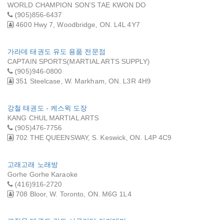
WORLD CHAMPION SON'S TAE KWON DO
(905)856-6437
4600 Hwy 7, Woodbridge, ON. L4L 4Y7
가라데 태권도 유도 용품 전문점
CAPTAIN SPORTS(MARTIAL ARTS SUPPLY)
(905)946-0800
351 Steelcase, W. Markham, ON. L3R 4H9
강철 태권도 - 케스윅 도장
KANG CHUL MARTIAL ARTS
(905)476-7756
702 THE QUEENSWAY, S. Keswick, ON. L4P 4C9
고래고래 노래방
Gorhe Gorhe Karaoke
(416)916-2720
708 Bloor, W. Toronto, ON. M6G 1L4