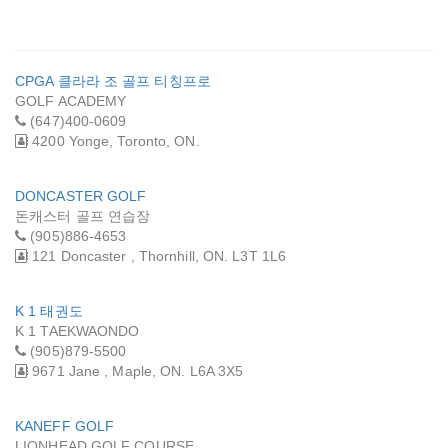
CPGA 클라라 조 골프 티칭프로
GOLF ACADEMY
(647)400-0609
4200 Yonge, Toronto, ON.
DONCASTER GOLF
돈캐스터 골프 연습장
(905)886-4653
121 Doncaster , Thornhill, ON. L3T 1L6
K 1 태권도
K 1 TAEKWAONDO
(905)879-5500
9671 Jane , Maple, ON. L6A 3X5
KANEFF GOLF
LIONHEAD GOLF COURSE