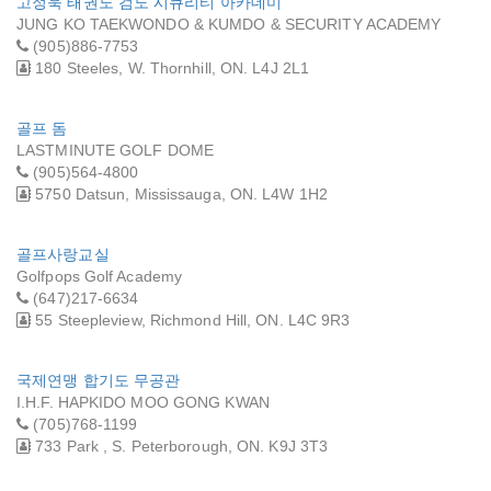
고정욱 태권도 검도 시큐리티 아카데미
JUNG KO TAEKWONDO & KUMDO & SECURITY ACADEMY
(905)886-7753
180 Steeles, W. Thornhill, ON. L4J 2L1
골프 돔
LASTMINUTE GOLF DOME
(905)564-4800
5750 Datsun, Mississauga, ON. L4W 1H2
골프사랑교실
Golfpops Golf Academy
(647)217-6634
55 Steepleview, Richmond Hill, ON. L4C 9R3
국제연맹 합기도 무공관
I.H.F. HAPKIDO MOO GONG KWAN
(705)768-1199
733 Park , S. Peterborough, ON. K9J 3T3