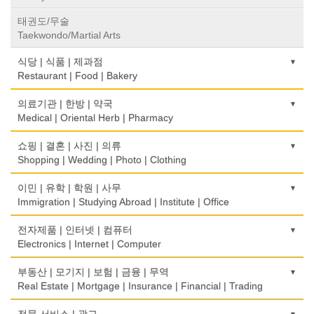
태권도/무술
Taekwondo/Martial Arts
식당 | 식품 | 제과점
Restaurant | Food | Bakery
농장
의료기관 | 한방 | 약국
Farm
Medical | Oriental Herb | Pharmacy
떡집/방앗간
의사-검안의
쇼핑 | 결혼 | 사진 | 의류
Rice Cake
Optometrist
Shopping | Wedding | Photo | Clothing
생선가게
보청기
한복집
이민 | 유학 | 학원 | 사무
Fish Market
Hearing Aid
Korean Costume
Immigration | Studying Abroad | Institute | Office
식당/레스토랑/음식점
비데
유리/거울/액자
이민/유학
전자제품 | 인터넷 | 컴퓨터
Restaurant
Bidet
Glass/Mirror/Frame
Immigration/Studying Abroad
Electronics | Internet | Computer
식당장비
심리/정신상담
의류/아동복
사무기기
금전등록기
부동산 | 모기지 | 보험 | 금융 | 무역
Food Equipment
Psychologist/Psychiatrist
Children's Ware
Office Equipment
Cash Register
Real Estate | Mortgage | Insurance | Financial | Trading
식품점
안경점
결혼/폐백
사무용품/문방구
인터넷 서비스/까페
Korean Food
도매
전문 서비스 | 광고