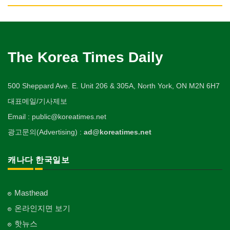
Obstetrician
악기사
Photo Studio
기계제작
Private Lesson-Alteration
자동차-바디샵
회계업무
미용실/이발관
Musical Instruments
Machinery Rebuilding
실업인협회
Autobody Shop
캐나다공공기관
Accounting Service
의사-성형외과
Beauty Salon/Barber Shop
애완동물용품
개인지도-어학/수학
Korean Businessmen's Association
Public Service
Cosmetic Surgeon
열쇠
Pet Shop
난방/냉동
Private Lesson-Language/Math
자동차-정비
미용제품/헤어 프로덕트
Key
Heating/Cooling
사찰/절
Autobody Maintenance/Repair
구두수선
의사-수의사
Hair Products
양복점
개인지도-서예
Buddhist Temple
The Korea Times Daily
Shoe Repair
Veterinarian
유아원/데이케어
Tailor
배관/플러밍
Private Lesson-Calligraphy
자동차-타이어
복지상담
Daycare Centre
Plumbing
기타 종교
Tire
기타
의사-안과
Welfare Consulting
양장/패션
개인지도-미술/사진
Religion-Other
ETC
500 Sheppard Ave. E. Unit 206 & 305A, North York, ON M2N 6H7
Ophthalmologist
보석감정사
Fashion/Boutique
스테이징 홈
Private Lesson-Art/Photograph
자동차-판매/리스
생수/정수기
Gemologist
Staging Home
한국일보 본사 및 지국
대표메일/기사제보
Sales/Lease
아파트
의사-외과
Spring Water/Water Purifier
이불
개인지도-무용
Korea Times Branches
Apartment
Surgeon
인쇄
Email : public@koreatimes.net
Blanket
전기공사/수리
Private Lesson-Ballet/Dance
자동차-견인
양로원/요양원
Printing
Electric Work
한국정부기관
Towing
광고문의(Advertising) :
ad@koreatimes.net
의사-치과
Nursing Home
웨딩서비스
개인지도-꽃꽂이
Korean Governmental Organization
Dentist/Dental Surgeon
장의사
Bridal Fashion/Wedding Service
정원공사/조경
Private Lesson-Flower Arrangement
자동차-청소
찜질방
Funeral Home
Landscaping/Gardening
한인회
Auto Cleaning
캐나다 한국일보
의사-가정의
Sauna
자수
개인지도-기타
Korean Cultural Association
Family Doctor
주방용품
Embroidery
지붕
Private Lesson-Etc
피부미용
Kitchenware
Roofing
언론기관
의사-기타
Skin Care
Masthead
Newspaper/TV/Radio
Multi Specialty
직업소개 에이전트
창문
온라인지면 보기
화장품
Employment Agency
Window
한국기업 현지법인/지사
의사-정신과
Cosmetics
핫뉴스
Korean Enterprises In Canada