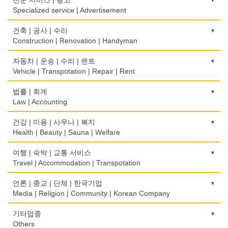
Optical Stores
Wedding
Stationery/Office Equipment
Internet Service/Cafe
Wholesale
Specialized service | Advertisement
식품제조
의료기구
인터넷 쇼핑
서점
전자제품 판매/수리
Food Manufacturing
모기지
Medical Instruments
광고/그래픽 디자인
건축 | 공사 | 수리
Internet Shopping
Book Store
Electronic Goods Sales/Repair
Mortgage
Advertising/Graphic Design
Construction | Renovation | Handyman
와인제조
의치사/치과기공소
결혼상담
운전학원
전화/통신 서비스
Wine Maker
무역
Denturist
광고 에이전트
Marriage Consulting
건축시공/개조
자동차 | 운송 | 수리 | 렌트
Driving School
Telephone/Communication Service
International Trade
Advertising Agency
Construction/Home Renovation
Vehicle | Transpotation | Repair | Rent
정육점
한의원/한약
꽃집/화원
한글학교
컴퓨터 판매/수리
Meat Market
보험/재정/투자
Oriental Herb/Acupuncture
경보/도난방지
Florist
건축설계사
Korean Language School
운송/통관/이삿짐
법률 | 회계
Computer Sales/Repair
Insurance/Investment/Finance
Alarm/Security System
Architect
Transportation/Moving
Law | Accounting
제과점
약국
모피점
하숙
Bakery
부동산 관리
Pharmacy
묘지/비석
Fur/Leather
건축설계
Boarding House
택배
교통위반티켓
건강 | 미용 | 사우나 | 복지
Property Management
Cemetery/Monument
Architecture
Courier Service
식품도매
Traffic Ticket
Health | Beauty | Sauna | Welfare
의사-내과
백화점/선물센터
학교/학원
Food Distributors
채무조정
Internal Medicine
빨래방/세탁
Department Store/Gifts Shops
건물검사
School/Academy
택시
공인회계사(CPA)
Bankruptcy
건강상담/식품/정보
여행 | 숙박 | 교통 서비스
Coin Laundry/Dry cleaning
Home Inspection
Taxi Service
CPA
의사-물리치료/카이로 프랙터
Health Counseling/Food/Information
Travel | Accommodation | Transpotation
보석/귀금속/시계
개인지도-체육
부동산
Physiotherapy/Chiropractic Clinic
상패/트로피
Jeweler/Jeweller
간판
Private Lesson-Sport
자동차-기타
번역/통역/이력서
Real Estate
의료기
Medal/Trophy
호텔/모텔/숙박
언론 | 종교 | 단체 | 한국기업
Signs
Automobile/Car
Translation/Interpretation/Resume Service
의사-비뇨기과
Medical Equipment
비디오-사진/촬영/편집/공급
Hotel/Motel
Media | Religion | Community | Korean Company
개인지도-음악
은행/금융기관
Urologist
세탁장비
Video Service
가구판매/수리
Private Lesson-Music
자동차-렌트
변호사/법률서비스
Bank/Financing Service
마사지/지압
Dry cleaning Equipment
여행/관광
Furniture Sales/Repair
기도원/수양관
기타업종
Car Rental
Law Office
의사-산부인과
Massage
사진촬영
Travel/Tour
개인지도-옷수선
Retreat Centre
Others