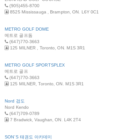
(905)455-8700
8525 Mississauga , Brampton, ON. L6Y 0C1
METRO GOLF DOME
메트로 골프돔
(647)770-3663
125 MILNER , Toronto, ON. M1S 3R1
METRO GOLF SPORTSPLEX
메트로 골프
(647)770-3663
125 MILNER, Toronto, ON. M1S 3R1
Nord 검도
Nord Kendo
(647)709-0789
7 Bradwick, Vaughan, ON. L4K 2T4
SON`S 태권도 아카데미