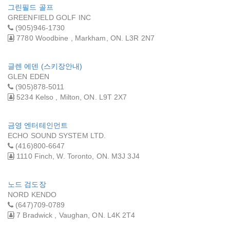
그린필드 골프
GREENFIELD GOLF INC
(905)946-1730
7780 Woodbine , Markham, ON. L3R 2N7
글렌 에덴 (스키장안내)
GLEN EDEN
(905)878-5011
5234 Kelso , Milton, ON. L9T 2X7
금영 엔터테인먼트
ECHO SOUND SYSTEM LTD.
(416)800-6647
1110 Finch, W. Toronto, ON. M3J 3J4
노드 검도장
NORD KENDO
(647)709-0789
7 Bradwick , Vaughan, ON. L4K 2T4