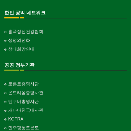
행사/이벤트
Event
교회-연합교회
한인 공익 네트워크
Church-United
인벤토리
Stock Inventory
교회-안식일교회
Church-7th Day Adventist
홍푹정신건강협회
인터넷/소프트웨어 개발
Internet/Software Development
생명의전화
교회-씨 앤 엠에이
Church-C & MA
생태희망연대
교회-순복음교회
Church-Full Gospel
공공 정부기관
교회-신학교/신학원
Church-Bible Institute
토론토총영사관
교회-성결교회
몬트리올총영사관
Church-Evangelical
벤쿠버총영사관
교회-선교회
캐나다한국대사관
Church-Mission
KOTRA
교회-독립교회
민주평통토론토
Church-Independent