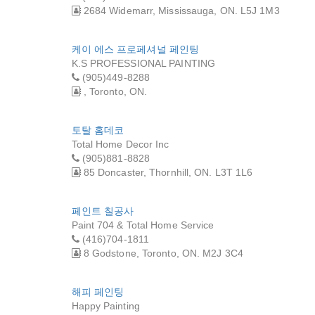
2684 Widemarr, Mississauga, ON. L5J 1M3
케이 에스 프로페셔널 페인팅
K.S PROFESSIONAL PAINTING
(905)449-8288
, Toronto, ON.
토탈 홈데코
Total Home Decor Inc
(905)881-8828
85 Doncaster, Thornhill, ON. L3T 1L6
페인트 칠공사
Paint 704 & Total Home Service
(416)704-1811
8 Godstone, Toronto, ON. M2J 3C4
해피 페인팅
Happy Painting