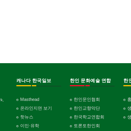
캐나다 한국일보
한인 문화예술 연합
한
Masthead
한인문인협회
k,
온라인지면 보기
한인교향악단
핫뉴스
한국학교연합회
이민·유학
토론토한인회