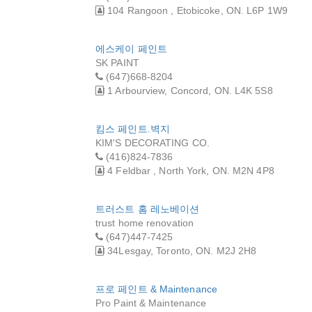
104 Rangoon , Etobicoke, ON. L6P 1W9
에스케이 페인트
SK PAINT
(647)668-8204
1 Arbourview, Concord, ON. L4K 5S8
킴스 페인트.벽지
KIM'S DECORATING CO.
(416)824-7836
4 Feldbar , North York, ON. M2N 4P8
트러스트 홈 레노베이션
trust home renovation
(647)447-7425
34Lesgay, Toronto, ON. M2J 2H8
프로 페인트 & Maintenance
Pro Paint & Maintenance