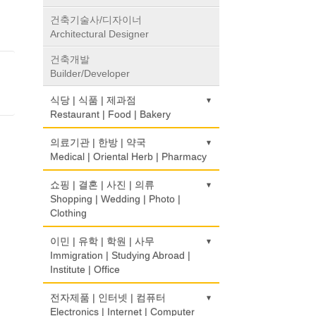
건축기술사/디자이너
Architectural Designer
건축개발
Builder/Developer
식당 | 식품 | 제과점
Restaurant | Food | Bakery
농장
의료기관 | 한방 | 약국
Farm
Medical | Oriental Herb | Pharmacy
떡집/방앗간
의사-검안의
쇼핑 | 결혼 | 사진 | 의류
Rice Cake
Optometrist
Shopping | Wedding | Photo |
Clothing
생선가게
보청기
Fish Market
Hearing Aid
한복집
이민 | 유학 | 학원 | 사무
Korean Costume
Immigration | Studying Abroad |
식당/레스토랑/음식점
비데
Institute | Office
Restaurant
Bidet
유리/거울/액자
Glass/Mirror/Frame
이민/유학
전자제품 | 인터넷 | 컴퓨터
식당장비
심리/정신상담
Immigration/Studying Abroad
Electronics | Internet | Computer
Food Equipment