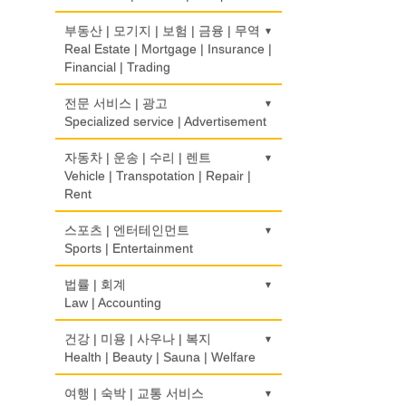
Psychologist/Psychiatrist
의류/아동복
Children's Ware
사무기기
식품점
금전등록기
부동산 | 모기지 | 보험 | 금융 | 무역
안경점
Office Equipment
Korean Food
Cash Register
Real Estate | Mortgage | Insurance |
Optical Stores
결혼/폐백
Financial | Trading
Wedding
사무용품/문방구
식품제조
인터넷 서비스/까페
의료기구
Stationery/Office Equipment
Food Manufacturing
Internet Service/Cafe
Medical Instruments
도매
전문 서비스 | 광고
인터넷 쇼핑
Wholesale
Specialized service | Advertisement
Internet Shopping
서점
와인제조
전자제품 판매/수리
의치사/치과기공소
Book Store
Wine Maker
Electronic Goods Sales/Repair
Denturist
모기지
결혼상담
광고/그래픽 디자인
자동차 | 운송 | 수리 | 렌트
Mortgage
Marriage Consulting
Advertising/Graphic Design
Vehicle | Transpotation | Repair |
운전학원
정육점
전화/통신 서비스
한의원/한약
Rent
Driving School
Meat Market
Telephone/Communication Service
Oriental Herb/Acupuncture
무역
꽃집/화원
광고 에이전트
International Trade
Florist
Advertising Agency
한글학교
운송/통관/이삿짐
스포츠 | 엔터테인먼트
제과점
컴퓨터 판매/수리
약국
Korean Language School
Transportation/Moving
Sports | Entertainment
Bakery
Computer Sales/Repair
Pharmacy
보험/재정/투자
모피점
경보/도난방지
Insurance/Investment/Finance
Fur/Leather
Alarm/Security System
하숙
택배
식품도매
골프장비
법률 | 회계
의사-내과
Boarding House
Courier Service
Food Distributors
Golf Equipment
Law | Accounting
Internal Medicine
부동산 관리
백화점/선물센터
묘지/비석
Property Management
Department Store/Gifts Shops
Cemetery/Monument
학교/학원
택시
골프장
의사-물리치료/카이로 프랙터
교통위반티켓
건강 | 미용 | 사우나 | 복지
School/Academy
Taxi Service
Golf/Country Club
Physiotherapy/Chiropractic Clinic
채무조정
Traffic Ticket
Health | Beauty | Sauna | Welfare
보석/귀금속/시계
빨래방/세탁
Bankruptcy
Jeweler/Jeweller
Coin Laundry/Dry cleaning
개인지도-체육
자동차-기타
가라오케/노래방/카페
의사-비뇨기과
공인회계사(CPA)
건강상담/식품/정보
여행 | 숙박 | 교통 서비스
Private Lesson-Sport
Automobile/Car
Karaoke/Cafe