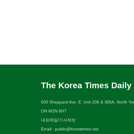
The Korea Times Daily
500 Sheppard Ave. E. Unit 206 & 305A, North Yor
ON M2N 6H7
대표메일/기사제보
Email : public@koreatimes.net