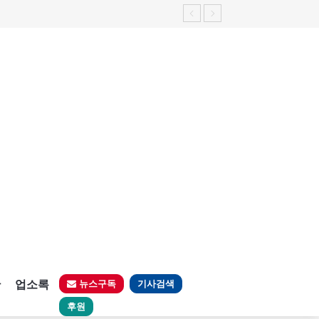
판
업소록
뉴스구독
기사검색
후원