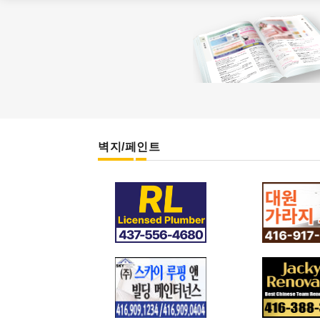
벽지/페인트
면허 소지 플러머
대원 가라
RL