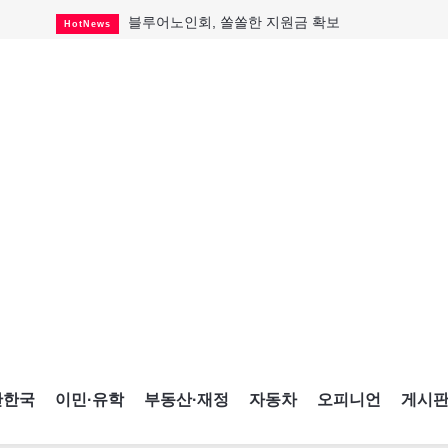
블루어노인회, 쏠쏠한 지원금 확보
HotNews
캐나다인 33% "생활비 부담에 보험 축소"
HotNews
"마약 범죄에 연루됐으니 돈 보내라"
HotNews
토론토 살사축제 총격 용의자 체포
HotNews
세계 10대 구조물서 내려오는 CN타워
CultureSports
이민자의 삶을 문학적 이야기로
CultureSports
미 총영사관 총격 용의자 2명 체포
HotNews
캐나다 공룡 화석, 주화로 탄생
CultureSports
"벌써 내년 여름이 기다려진다"
CultureSports
간한국
이민·유학
부동산·재정
자동차
오피니언
게시