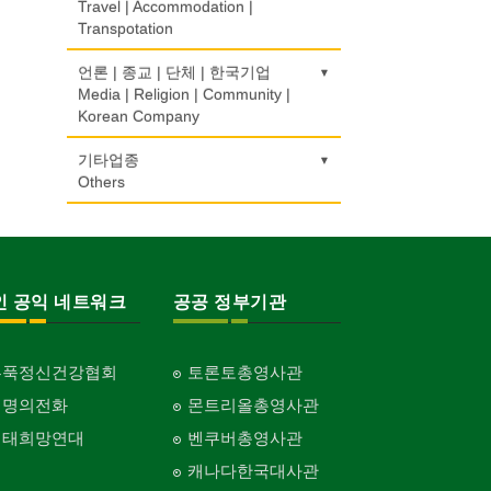
Urologist
부동산
CPA
비디오-사진/촬영/편집/공급
상패/트로피
Health Counseling/Food/Information
Travel | Accommodation |
Real Estate
Video Service
Medal/Trophy
Transpotation
개인지도-음악
자동차-렌트
단센터
의사-산부인과
번역/통역/이력서
의료기
Private Lesson-Music
Car Rental
Dahn Centre
Obstetrician
은행/금융기관
Translation/Interpretation/Resume
사진촬영
세탁장비
Medical Equipment
호텔/모텔/숙박
언론 | 종교 | 단체 | 한국기업
Bank/Financing Service
Service
Photo Studio
Dry cleaning Equipment
개인지도-옷수선
자동차-바디샵
Hotel/Motel
Media | Religion | Community |
당구장
의사-성형외과
마사지/지압
Private Lesson-Alteration
Autobody Shop
Korean Company
Billiard Club
Cosmetic Surgeon
변호사/법률서비스
애완동물용품
악기사
Massage
여행/관광
Law Office
Pet Shop
Musical Instruments
개인지도-어학/수학
자동차-정비
Travel/Tour
볼링장
기도원/수양관
기타업종
의사-수의사
미용실/이발관
Private Lesson-Language/Math
Autobody Maintenance/Repair
Bowling Alley
Retreat Centre
Others
Veterinarian
회계업무
양복점
열쇠
Beauty Salon/Barber Shop
Accounting Service
Tailor
Key
개인지도-서예
자동차-타이어
비디오-대여
실업인협회
의사-안과
캐나다공공기관
미용제품/헤어 프로덕트
Private Lesson-Calligraphy
Tire
Video Rental
Korean Businessmen's Association
Ophthalmologist
Public Service
양장/패션
유아원/데이케어
Hair Products
Fashion/Boutique
Daycare Centre
개인지도-미술/사진
자동차-판매/리스
운동구/스포츠용품
사찰/절
의사-외과
구두수선
복지상담
Private Lesson-Art/Photograph
Sales/Lease
인 공익 네트워크
공공 정부기관
Sporting Goods
Buddhist Temple
Surgeon
Shoe Repair
이불
보석감정사
Welfare Consulting
Blanket
Gemologist
개인지도-무용
자동차-견인
취미/레저
기타 종교
의사-치과
기타
생수/정수기
Private Lesson-Ballet/Dance
Towing
Hobby/Leisure
Religion-Other
Dentist/Dental Surgeon
ETC
홍푹정신건강협회
토론토총영사관
웨딩서비스
인쇄
Spring Water/Water Purifier
Bridal Fashion/Wedding Service
Printing
개인지도-꽃꽂이
자동차-청소
태권도/무술
한국일보 본사 및 지국
생명의전화
몬트리올총영사관
의사-가정의
아파트
양로원/요양원
Private Lesson-Flower Arrangement
Auto Cleaning
Taekwondo/Martial Arts
Korea Times Branches
Family Doctor
Apartment
자수
장의사
Nursing Home
생태희망연대
벤쿠버총영사관
Embroidery
Funeral Home
개인지도-기타
한국정부기관
의사-기타
캐나다한국대사관
찜질방
Private Lesson-Etc
Korean Governmental Organization