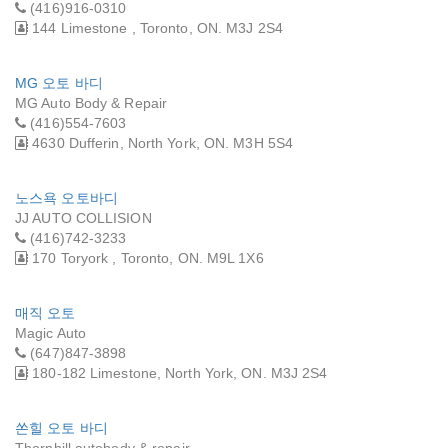
(416)916-0310
144 Limestone , Toronto, ON. M3J 2S4
MG 오토 바디
MG Auto Body & Repair
(416)554-7603
4630 Dufferin, North York, ON. M3H 5S4
노스욕 오토바디
JJ AUTO COLLISION
(416)742-3233
170 Toryork , Toronto, ON. M9L 1X6
매직 오토
Magic Auto
(647)847-3898
180-182 Limestone, North York, ON. M3J 2S4
쏜힐 오토 바디
Thornhill autobody & repair