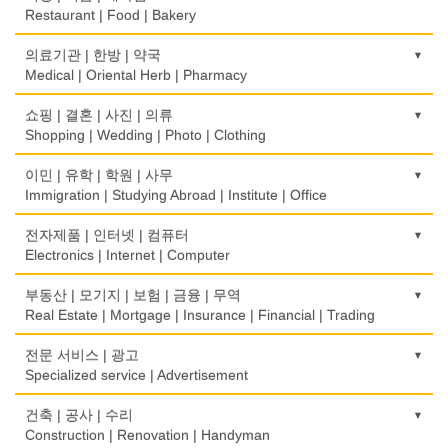
Restaurant | Food | Bakery
농장
의료기관 | 한방 | 약국
Farm
Medical | Oriental Herb | Pharmacy
떡집/방앗간
의사-검안의
쇼핑 | 결혼 | 사진 | 의류
Rice Cake
Optometrist
Shopping | Wedding | Photo | Clothing
생선가게
보청기
한복집
이민 | 유학 | 학원 | 사무
Fish Market
Hearing Aid
Korean Costume
Immigration | Studying Abroad | Institute | Office
식당/레스토랑/음식점
비데
유리/거울/액자
이민/유학
전자제품 | 인터넷 | 컴퓨터
Restaurant
Bidet
Glass/Mirror/Frame
Immigration/Studying Abroad
Electronics | Internet | Computer
식당장비
심리/정신상담
의류/아동복
사무기기
금전등록기
부동산 | 모기지 | 보험 | 금융 | 무역
Food Equipment
Psychologist/Psychiatrist
Children's Ware
Office Equipment
Cash Register
Real Estate | Mortgage | Insurance | Financial | Trading
식품점
안경점
결혼/폐백
사무용품/문방구
인터넷 서비스/까페
Korean Food
도매
전문 서비스 | 광고
Optical Stores
Wedding
Stationery/Office Equipment
Internet Service/Cafe
Wholesale
Specialized service | Advertisement
식품제조
의료기구
인터넷 쇼핑
서점
전자제품 판매/수리
Food Manufacturing
모기지
Medical Instruments
광고/그래픽 디자인
건축 | 공사 | 수리
Internet Shopping
Book Store
Electronic Goods Sales/Repair
Mortgage
Advertising/Graphic Design
Construction | Renovation | Handyman
와인제조