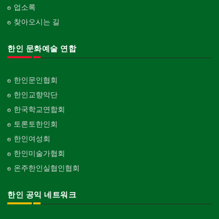
postpartum care center
Alumni Middle·High School
업소록
판촉물
가라지/그라지/차고
gifts for events
찾아오시는 길
Garage Door
단체-협회
Organization-Association
프랜차이즈
건축 엔지니어
Franchise
한인 문화예술 연합
Engineering
단체-스포츠
Organization-Sports
피아노 조율 /판매
건축기술사/디자이너
Piano Tuning/Sale
Architectural Designer
단체-음악/미술
한인문인협회
Organization-Music/Art
해충구제
건축개발
한인교향악단
Pesticide
Builder/Developer
단체-불교
한국학교연합회
Organization-Buddhist
현금인출기
토론토한인회
ATM
단체-기독교
한인여성회
Organization-Christianity
화랑/표구사
한인미술가협회
Art Gallery/Framing
교회-장로교회
온주한인실협인협회
Church-Presbyterian
행사/이벤트
Event
교회-연합교회
한인 공익 네트워크
Church-United
인벤토리
Stock Inventory
교회-안식일교회