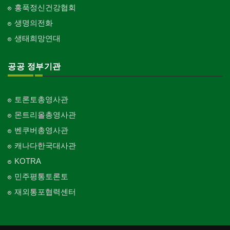
Church-7th Day Adventist
홍푹정신건강협회
인터넷/소프트웨어 개발
Internet/Software Development
생명의전화
교회-씨 앤 엠에이
Church-C & MA
생태희망연대
교회-순복음교회
Church-Full Gospel
공공 정부기관
교회-신학교/신학원
Church-Bible Institute
토론토총영사관
교회-성결교회
몬트리올총영사관
Church-Evangelical
벤쿠버총영사관
교회-선교회
캐나다한국대사관
Church-Mission
KOTRA
교회-독립교회
민주평통토론토
Church-Independent
재외통포협력센터
교회-기타
Church-Others
교회-구세군