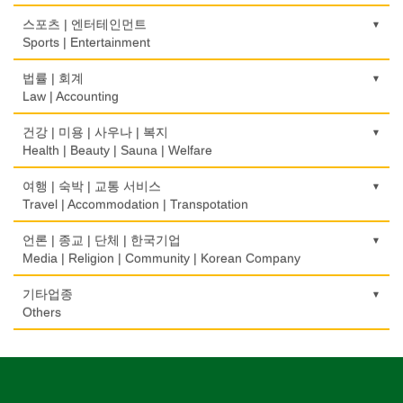
의치사/치과기공소
결혼상담
운전학원
전화/통신 서비스
Wine Maker
무역
Denturist
광고 에이전트
Marriage Consulting
건축시공/개조
스포츠 | 엔터테인먼트
Driving School
Telephone/Communication Service
International Trade
Advertising Agency
Construction/Home Renovation
Sports | Entertainment
정육점
한의원/한약
꽃집/화원
한글학교
컴퓨터 판매/수리
Meat Market
보험/재정/투자
Oriental Herb/Acupuncture
경보/도난방지
Florist
건축설계사
Korean Language School
골프장비
법률 | 회계
Computer Sales/Repair
Insurance/Investment/Finance
Alarm/Security System
Architect
Golf Equipment
Law | Accounting
제과점
약국
모피점
하숙
Bakery
부동산 관리
Pharmacy
묘지/비석
Fur/Leather
건축설계
Boarding House
골프장
교통위반티켓
건강 | 미용 | 사우나 | 복지
Property Management
Cemetery/Monument
Architecture
Golf/Country Club
식품도매
Traffic Ticket
Health | Beauty | Sauna | Welfare
의사-내과
백화점/선물센터
학교/학원
Food Distributors
채무조정
Internal Medicine
빨래방/세탁
Department Store/Gifts Shops
건물검사
School/Academy
가라오케/노래방/카페
공인회계사(CPA)
Bankruptcy
건강상담/식품/정보
여행 | 숙박 | 교통 서비스
Coin Laundry/Dry cleaning
Home Inspection
Karaoke/Cafe
CPA
의사-물리치료/카이로 프랙터
Health Counseling/Food/Information
Travel | Accommodation | Transpotation
보석/귀금속/시계
개인지도-체육
부동산
Physiotherapy/Chiropractic Clinic
상패/트로피
Jeweler/Jeweller
간판
Private Lesson-Sport
단센터
번역/통역/이력서
Real Estate
의료기
Medal/Trophy
호텔/모텔/숙박
언론 | 종교 | 단체 | 한국기업
Signs
Dahn Centre
Translation/Interpretation/Resume Service
의사-비뇨기과
Medical Equipment
비디오-사진/촬영/편집/공급
Hotel/Motel
Media | Religion | Community | Korean Company
개인지도-음악
은행/금융기관
Urologist
세탁장비
Video Service
가구판매/수리
Private Lesson-Music
당구장
변호사/법률서비스
Bank/Financing Service
마사지/지압
Dry cleaning Equipment
여행/관광
Furniture Sales/Repair
기도원/수양관
기타업종
Billiard Club
Law Office
의사-산부인과
Massage
사진촬영
Travel/Tour
개인지도-옷수선
Retreat Centre
Others
Obstetrician
악기사
Photo Studio
기계제작
Private Lesson-Alteration
볼링장
회계업무
미용실/이발관
Musical Instruments
Machinery Rebuilding
실업인협회
Bowling Alley
캐나다공공기관
Accounting Service
의사-성형외과
Beauty Salon/Barber Shop
애완동물용품
개인지도-어학/수학
Korean Businessmen's Association
Public Service
Cosmetic Surgeon
열쇠
Pet Shop
난방/냉동
Private Lesson-Language/Math
비디오-대여
미용제품/헤어 프로덕트
Key
Heating/Cooling
사찰/절
Video Rental
구두수선