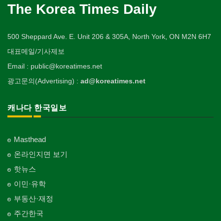
의사-수의사
Hair Products
양복점
개인지도-서예
Buddhist Temple
The Korea Times Daily
Shoe Repair
Veterinarian
유아원/데이케어
Tailor
배관/플러밍
Private Lesson-Calligraphy
운동구/스포츠용품
복지상담
Daycare Centre
Plumbing
기타 종교
Sporting Goods
기타
의사-안과
Welfare Consulting
양장/패션
개인지도-미술/사진
Religion-Other
ETC
500 Sheppard Ave. E. Unit 206 & 305A, North York, ON M2N 6H7
Ophthalmologist
보석감정사
Fashion/Boutique
스테이징 홈
Private Lesson-Art/Photograph
취미/레저
생수/정수기
Gemologist
Staging Home
한국일보 본사 및 지국
대표메일/기사제보
Hobby/Leisure
아파트
의사-외과
Spring Water/Water Purifier
이불
개인지도-무용
Korea Times Branches
Apartment
Surgeon
인쇄
Email : public@koreatimes.net
Blanket
전기공사/수리
Private Lesson-Ballet/Dance
태권도/무술
양로원/요양원
Printing
Electric Work
한국정부기관
Taekwondo/Martial Arts
광고문의(Advertising) :
ad@koreatimes.net
의사-치과
Nursing Home
웨딩서비스
개인지도-꽃꽂이
Korean Governmental Organization
Dentist/Dental Surgeon
장의사
Bridal Fashion/Wedding Service
정원공사/조경
Private Lesson-Flower Arrangement
찜질방
Funeral Home
Landscaping/Gardening
한인회
캐나다 한국일보
의사-가정의
Sauna
자수
개인지도-기타
Korean Cultural Association
Family Doctor
주방용품
Embroidery
지붕
Private Lesson-Etc
피부미용
Kitchenware
Roofing
언론기관
의사-기타
Skin Care
Masthead
Newspaper/TV/Radio
Multi Specialty
직업소개 에이전트
창문
온라인지면 보기
화장품
Employment Agency
Window
한국기업 현지법인/지사
의사-정신과
Cosmetics
핫뉴스
Korean Enterprises In Canada
Psychiatrist
청소
커텐/카펫
이민·유학
피트니스/헬스
Cleaning
Curtain/Carpet
동창회-대학교
Fitness
Alumni University
부동산·재정
카펫 청소
벽지/페인트
산후조리서비스
주간한국
Carpet Cleaning
Wall Paper/Paint
동창회-중·고등학교