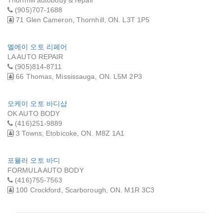
(905)707-1688
71 Glen Cameron, Thornhill, ON. L3T 1P5
엘에이 오토 리페어
LA AUTO REPAIR
(905)814-8711
66 Thomas, Mississauga, ON. L5M 2P3
오케이 오토 바디샵
OK AUTO BODY
(416)251-9889
3 Towns, Etobicoke, ON. M8Z 1A1
포뮬러 오토 바디
FORMULA AUTO BODY
(416)755-7563
100 Crockford, Scarborough, ON. M1R 3C3